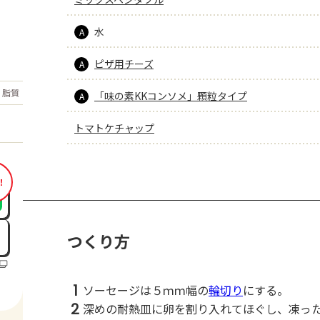
水
A
ピザ用チーズ
A
もっと見る
脂質
29.1
「味の素KKコンソメ」顆粒タイプ
g
A
トマトケチャップ
！
つくり方
1
ソーセージは５ｍｍ幅の
輪切り
にする。
2
深めの耐熱皿に卵を割り入れてほぐし、凍っ