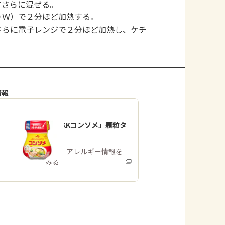
てさらに混ぜる。
０Ｗ）で２分ほど加熱する。
さらに電子レンジで２分ほど加熱し、ケチ
情報
「味の素KKコンソメ」顆粒タ
イプ
商品・アレルギー情報を
みる