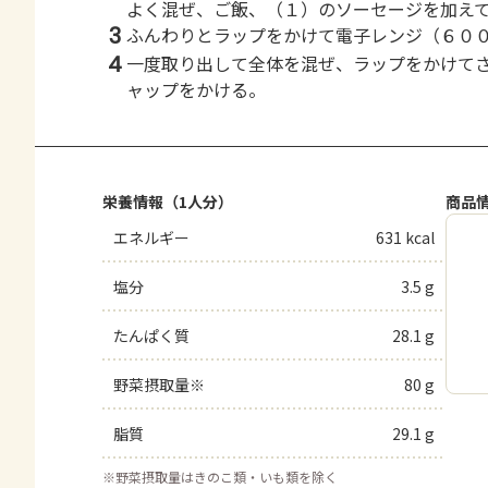
よく混ぜ、ご飯、（１）のソーセージを加え
3
ふんわりとラップをかけて電子レンジ（６０
4
一度取り出して全体を混ぜ、ラップをかけて
ャップをかける。
栄養情報（1人分）
商品
エネルギー
631 kcal
塩分
3.5 g
たんぱく質
28.1 g
野菜摂取量※
80 g
脂質
29.1 g
※
野菜摂取量はきのこ類・いも類を除く