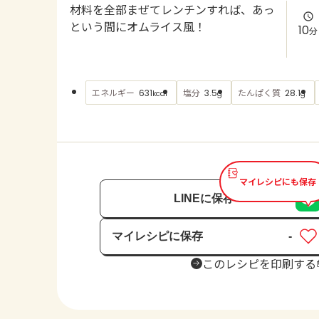
材料を全部まぜてレンチンすれば、あっ
という間にオムライス風！
10
分
エネルギー
塩分
たんぱく質
631
3.5
28.1
kcal
g
g
マイレシピにも保存
LINEに保存
マイレシピに保存
-
保存済み
このレシピを印刷する