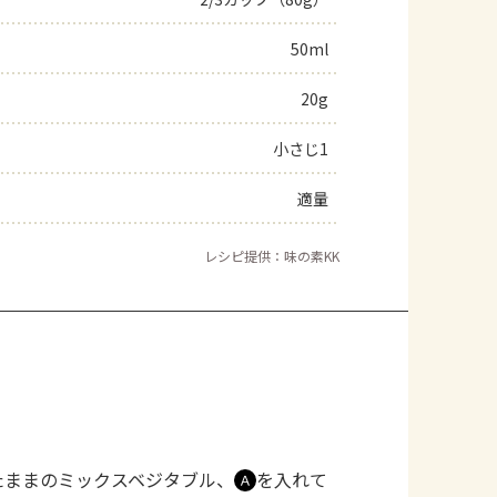
よくあるお問い合わせ
50ml
20g
お買い物
小さじ1
AJINOMOTO PARK とは
適量
レシピ提供：味の素KK
たままのミックスベジタブル、
を入れて
Ａ