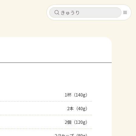
キャンセル
キャンセル
シピ
コンテンツ
ログインするとレシピを保存できます
ログイン
新規登録
レシピ
ホーム
なす
トマト
とうもろこし
ピーマン
みょうが
1杯（140g）
コンテンツ
2本（40g）
レシピ
2個（120g）
トーク
2/3カップ（80g）