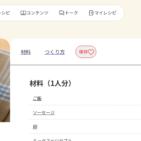
レシピ
コンテンツ
トーク
マイレシピ
レ
材料
つくり方
保存
人気の食材・
材料（1人分）
きゅうり
ゴーヤ
ご飯
ソーセージ
卵
ミックスベジタブル