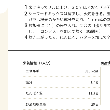
1
米は洗ってザルに上げ、３０分ほどおく（時
2
シーフードミックスは解凍し、水気をきる。
パラは根元のかたい部分を切り、１ｃｍ幅の
3
炊飯器に（１）の米を入れ、２合の目盛りま
せ、「コンソメ」を加えて炊く（時間外）。
4
炊き上がったら、にんにく、バターを加えて
栄養情報（1人分）
商品
エネルギー
316 kcal
塩分
1.7 g
たんぱく質
11.3 g
野菜摂取量※
29 g