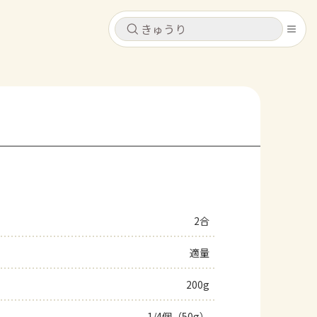
キャンセル
キャンセル
シピ
コンテンツ
ログインするとレシピを保存できます
ログイン
新規登録
レシピ
ホーム
なす
トマト
とうもろこし
ピーマン
みょうが
2合
コンテンツ
適量
レシピ
200g
トーク
1/4個（50g）