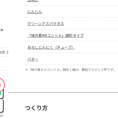
にんじん
グリーンアスパラガス
を除
「味の素KKコンソメ」固形タイプ
おろしにんにく（チューブ）
もっと見る
脂質
2.5
g
バター
＊
「味の素ＫＫコンソメ」固形１個は、顆粒で小さじ２杯です。
！
つくり方