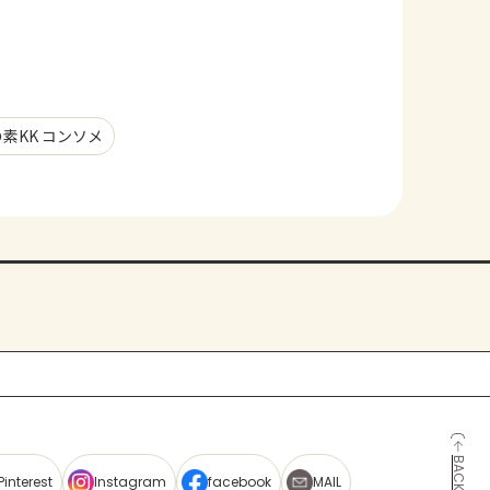
素KK コンソメ
Pinterest
Instagram
facebook
MAIL