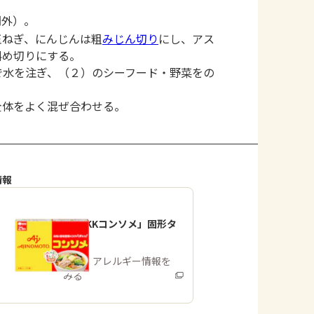
間外）。
玉ねぎ、にんじんは粗
みじん切り
にし、アス
斜め切りにする。
で水を注ぎ、（２）のシーフード・野菜をの
全体をよく混ぜ合わせる。
情報
「味の素KKコンソメ」固形タ
イプ
商品・アレルギー情報を
みる