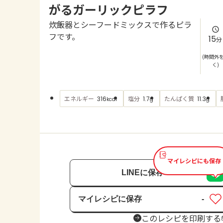
がるガーリックピラフ
炊飯器とシーフードミックスで作るピラ
フです。
15
分
(時間外
く)
エネルギー
塩分
たんぱく質
316
1.7
11.3
kcal
g
g
マイレシピにも保存
LINEに保存
マイレシピに保存
-
保存済み
このレシピを印刷する