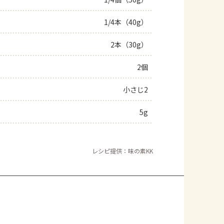
よくあるお問い合わせ
1/4本（40g）
2本（30g）
お買い物
2個
AJINOMOTO PARK とは
小さじ2
5g
レシピ提供：味の素KK