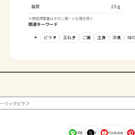
脂質
2.5 g
※
野菜摂取量はきのこ類・いも類を除く
関連キーワード
ピラフ
玉ねぎ
ご飯
主食
洋風
味の
ガーリックピラフ
LINE
X
Youtube