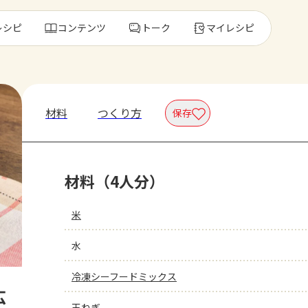
レシピ
コンテンツ
トーク
マイレシピ
レ
材料
つくり方
保存
人気の食材・
材料（4人分）
きゅうり
ゴーヤ
米
水
冷凍シーフードミックス
広
玉ねぎ