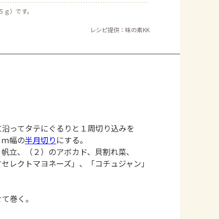
約５ｇ）です。
レシピ提供：味の素KK
に沿ってタテにぐるりと１周切り込みを
ｃｍ幅の
半月切り
にする。
・帆立、（２）のアボカド、貝割れ菜、
アセレクトマヨネーズ」、「コチュジャン」
せて巻く。