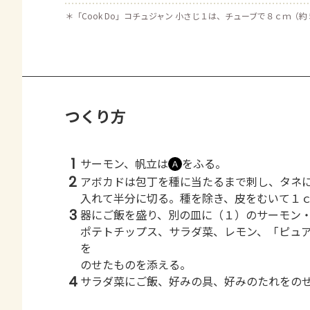
＊
「Cook Do」コチュジャン 小さじ１は、チューブで８ｃｍ（
つくり方
1
サーモン、帆立は
をふる。
Ａ
2
アボカドは包丁を種に当たるまで刺し、タネ
入れて半分に切る。種を除き、皮をむいて１
3
器にご飯を盛り、別の皿に（１）のサーモン
ポテトチップス、サラダ菜、レモン、「ピュ
を
のせたものを添える。
4
サラダ菜にご飯、好みの具、好みのたれをの