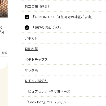
帆立貝柱（刺身）
「AJINOMOTO ごま油好きの純正ごま油」
A
「瀬戸のほんじお®」
A
5
分
アボカド
貝割れ菜
もっと見る
脂質
38.9
g
ポテトチップス
サラダ菜
レモンの輪切り
「ピュアセレクト® マヨネーズ」
「Cook Do®」コチュジャン