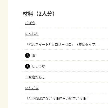
材料（2人分）
ごぼう
にんじん
「パルスイート® カロリーゼロ」（液体タイプ）
酒
A
しょうゆ
A
一味唐がらし
いりごま
「AJINOMOTO ごま油好きの純正ごま油」