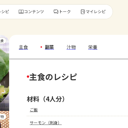
レシピ
コンテンツ
トーク
マイレシピ
レ
主食
主食
副菜
汁物
栄養
人気の食材・
主食のレシピ
きゅうり
ゴーヤ
材料（4人分）
ご飯
汁物
サーモン（刺身）