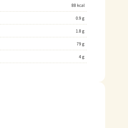
88 kcal
0.9 g
1.8 g
79 g
4 g