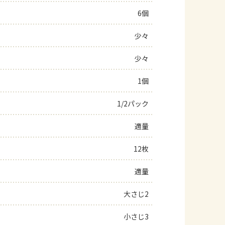
6個
よくあるお問い合わせ
少々
お買い物
少々
AJINOMOTO PARK とは
1個
1/2パック
適量
12枚
適量
大さじ2
小さじ3