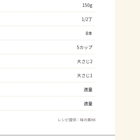
150g
1/2丁
8本
5カップ
大さじ2
大さじ1
適量
適量
レシピ提供：味の素KK