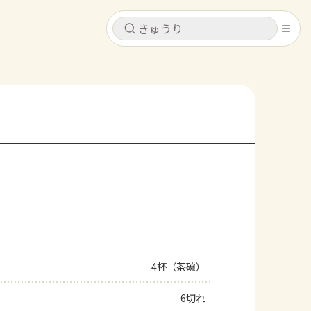
キャンセル
キャンセル
シピ
コンテンツ
ログインするとレシピを保存できます
ログイン
新規登録
レシピ
ホーム
なす
トマト
とうもろこし
ピーマン
みょうが
コンテンツ
レシピ
4杯（茶碗）
トーク
6切れ