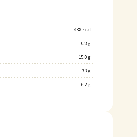
438 kcal
0.8 g
15.8 g
33 g
16.2 g