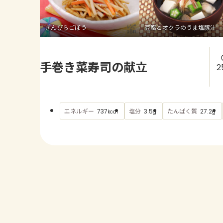
きんぴらごぼう
豆腐とオクラのうま塩豚汁
手巻き菜寿司の献立
2
エネルギー
塩分
たんぱく質
737
3.5
27.2
kcal
g
g