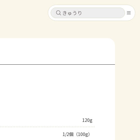
キャンセル
キャンセル
シピ
コンテンツ
ログインするとレシピを保存できます
ログイン
新規登録
レシピ
ホーム
なす
トマト
とうもろこし
ピーマン
みょうが
コンテンツ
レシピ
120g
トーク
1/2個（100g）