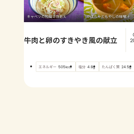
キャベツの和風マヨあえ
かぼちゃともやしの味噌汁
牛肉と卵のすきやき風の献立
2
エネルギー
塩分
たんぱく質
505
4.8
24.5
kcal
g
g