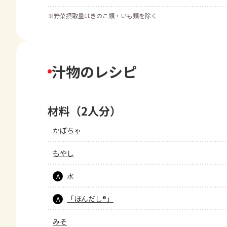
※
野菜摂取量はきのこ類・いも類を除く
汁物のレシピ
材料（2人分）
かぼちゃ
もやし
水
A
「ほんだし®」
A
みそ