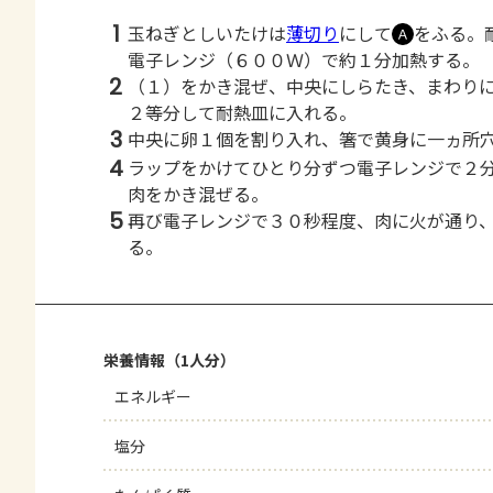
1
玉ねぎとしいたけは
薄切り
にして
をふる。
Ａ
電子レンジ（６００Ｗ）で約１分加熱する。
2
（１）をかき混ぜ、中央にしらたき、まわり
２等分して耐熱皿に入れる。
3
中央に卵１個を割り入れ、箸で黄身に一ヵ所
4
ラップをかけてひとり分ずつ電子レンジで２
肉をかき混ぜる。
5
再び電子レンジで３０秒程度、肉に火が通り
る。
栄養情報（1人分）
エネルギー
塩分