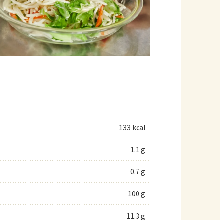
133 kcal
1.1 g
0.7 g
100 g
11.3 g