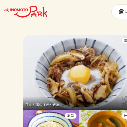
牛肉と卵のすきやき風
副菜