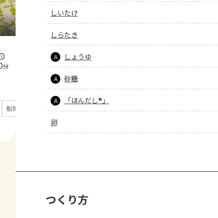
しいたけ
しらたき
しょうゆ
A
0
分
砂糖
A
「ほんだし®」
A
もっと見る
脂質
28
g
卵
つくり方