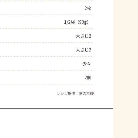
2枚
よくあるお問い合わせ
1/2袋（90g）
お買い物
大さじ2
AJINOMOTO PARK とは
大さじ2
少々
2個
レシピ提供：味の素KK