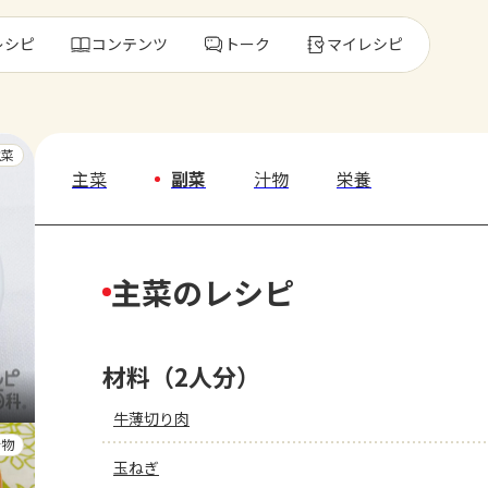
レシピ
コンテンツ
トーク
マイレシピ
レ
主菜
主菜
副菜
汁物
栄養
人気の食材・
主菜のレシピ
きゅうり
ゴーヤ
材料（2人分）
牛薄切り肉
汁物
玉ねぎ