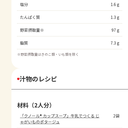
塩分
1.6 g
たんぱく質
1.3 g
野菜摂取量※
97 g
脂質
7.3 g
※
野菜摂取量はきのこ類・いも類を除く
汁物のレシピ
材料（2人分）
「クノール® カップスープ」牛乳でつくる じ
2袋
ゃがいものポタージュ