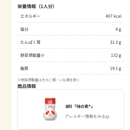
栄養情報（1人分）
エネルギー
407 kcal
塩分
4 g
たんぱく質
31.3 g
野菜摂取量※
132 g
脂質
19.1 g
※
野菜摂取量はきのこ類・いも類を除く
商品情報
うま味調味料「味の素®」
商品・アレルギー情報をみる