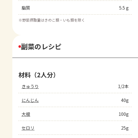
脂質
5.5 g
※
野菜摂取量はきのこ類・いも類を除く
副菜のレシピ
材料（2人分）
きゅうり
1/2本
にんじん
40g
大根
100g
セロリ
25g