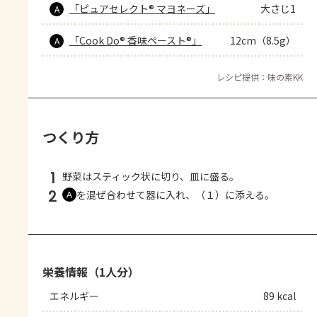
「ピュアセレクト® マヨネーズ」
大さじ1
A
「Cook Do® 香味ペースト®」
12cm（8.5g）
A
レシピ提供：味の素KK
つくり方
1
野菜はスティック状に切り、皿に盛る。
2
を混ぜ合わせて器に入れ、（１）に添える。
Ａ
栄養情報（1人分）
エネルギー
89 kcal