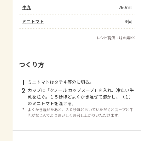
牛乳
260ml
ミニトマト
4個
レシピ提供：味の素KK
つくり方
1
ミニトマトはタテ４等分に切る。
2
カップに「クノール カップスープ」を入れ、冷たい牛
乳を注ぐ。１５秒ほどよくかき混ぜて溶かし、（１）
のミニトマトを混ぜる。
＊
よくかき混ぜたあと、３０秒ほどおいていただくとスープと牛
乳がなじんでよりおいしくお召し上がりいただけます。