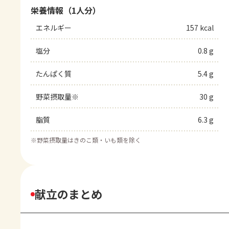
栄養情報（1人分）
エネルギー
157 kcal
塩分
0.8 g
たんぱく質
5.4 g
野菜摂取量※
30 g
脂質
6.3 g
※
野菜摂取量はきのこ類・いも類を除く
献立のまとめ