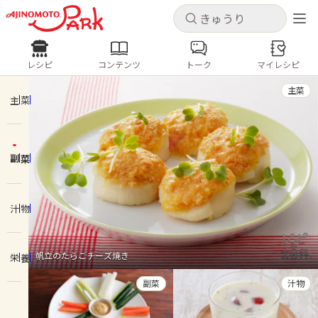
キャンセル
キャンセル
レシピ
コンテンツ
トーク
マイレシピ
レシピ
コンテンツ
ログインするとレシピを保存できます
主菜
ログイン
新規登録
主菜
人気の食材・レシピ
副菜
ホーム
きゅうり
なす
トマト
とうもろこし
ピーマン
みょうが
ゴーヤ
コンテンツ
汁物
レシピ
帆立のたらこチーズ焼き
栄養
トーク
副菜
汁物