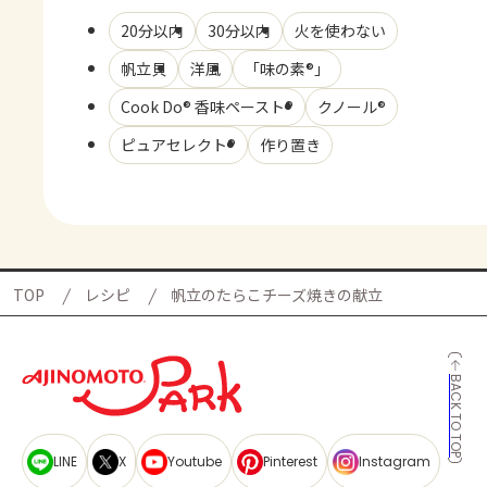
20分以内
30分以内
火を使わない
帆立貝
洋風
「味の素®」
Cook Do® 香味ペースト®
クノール®
ピュアセレクト®
作り置き
TOP
レシピ
帆立のたらこチーズ焼きの献立
BACK TO TOP
LINE
X
Youtube
Pinterest
Instagram