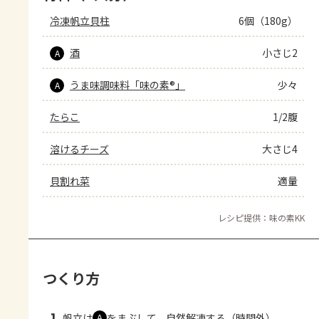
冷凍帆立貝柱
6個（180g）
酒
小さじ2
A
うま味調味料「味の素®」
少々
A
たらこ
1/2腹
溶けるチーズ
大さじ4
貝割れ菜
適量
レシピ提供：味の素KK
つくり方
帆立は
をまぶして、自然解凍する（時間外）。
Ａ