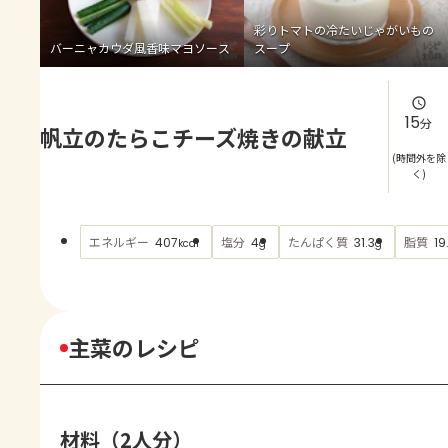
よくあるお問い合わせ
彩りトマトの冷たいじゃがいもの
バーニャカウダ風香味マヨソース
スープ
お買い物
AJINOMOTO PARK とは
15
分
帆立のたらこチーズ焼きの献立
(時間外を除
く)
エネルギー
塩分
たんぱく質
脂質
407
4
31.3
19
kcal
g
g
主菜のレシピ
材料（2人分）