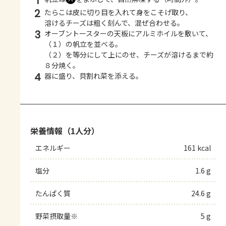
1
2
たらこは皮に切り目を入れて身をこそげ取り、
溶けるチーズは粗く刻んで、混ぜ合わせる。
3
オーブントースターの天板にアルミホイルを敷いて、
（１）の帆立を並べる。
（２）を等分にして上にのせ、チーズが溶けるまで約
８分焼く。
4
器に盛り、貝割れ菜を添える。
栄養情報（1人分）
エネルギー
161 kcal
塩分
1.6 g
たんぱく質
24.6 g
野菜摂取量※
5 g