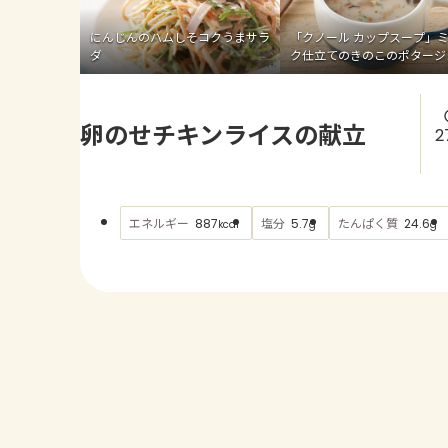
にんじんのハムしそコクうまサラ
「クノール カップスープ」
ダ
ク仕立てのきのこのポタージ
卵のせチキンライスの献立
2
エネルギー
塩分
たんぱく質
887
5.7
24.6
kcal
g
g