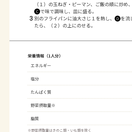
（１）の玉ねぎ・ピーマン、ご飯の順に炒め
で味で調味し、皿に盛る。
Ｃ
3
別のフライパンに油大さじ１を熱し、
を流
Ｄ
たら、（２）の上にのせる。
栄養情報（1人分）
エネルギー
塩分
たんぱく質
野菜摂取量※
脂質
※
野菜摂取量はきのこ類・いも類を除く