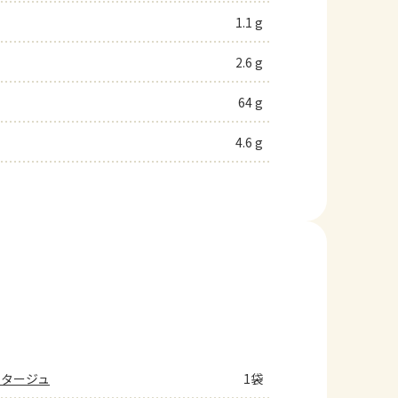
1.1 g
2.6 g
64 g
4.6 g
ポタージュ
1袋