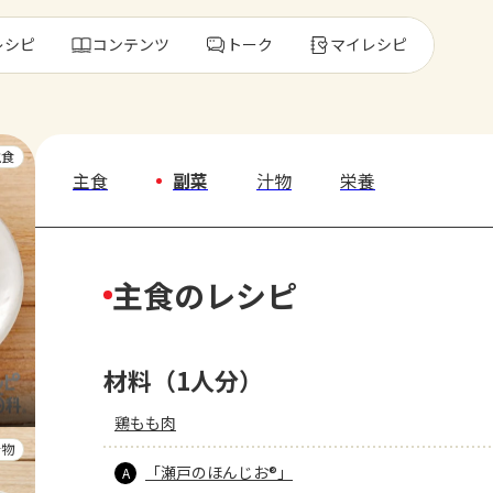
レシピ
コンテンツ
トーク
マイレシピ
レ
主食
主食
副菜
汁物
栄養
人気の食材・
主食のレシピ
きゅうり
ゴーヤ
材料（1人分）
鶏もも肉
汁物
「瀬戸のほんじお®」
A