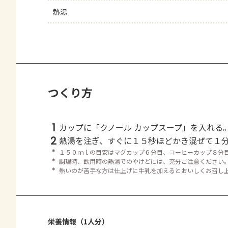
熱湯
つくり方
1
カップに「クノール カップスープ」を入れる
2
熱湯を注ぎ、すぐに１５秒ほどかき混ぜて１
＊
１５０ｍｌの目安はマグカップ６分目、コーヒーカップ８分
＊
調理時、飲用時の熱湯でのやけどには、充分ご注意ください
＊
熱いのが苦手な方は仕上げに牛乳を加えるとおいしくお召し
栄養情報（1人分）