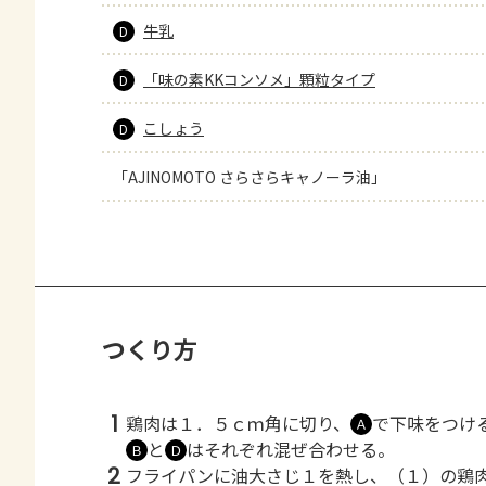
牛乳
D
「味の素KKコンソメ」顆粒タイプ
D
こしょう
D
「AJINOMOTO さらさらキャノーラ油」
つくり方
1
鶏肉は１．５ｃｍ角に切り、
で下味をつけ
Ａ
と
はそれぞれ混ぜ合わせる。
Ｂ
Ｄ
2
フライパンに油大さじ１を熱し、（１）の鶏