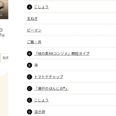
こしょう
A
ミル
ュ
玉ねぎ
ピーマン
7
分
ご飯・丼
「味の素KKコンソメ」顆粒タイプ
B
もっと見る
脂質
44.8
g
湯
B
トマトケチャップ
C
「瀬戸のほんじお®」
C
こしょう
C
溶き卵
D