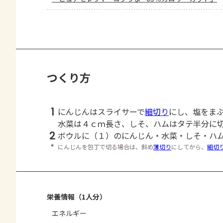
つくり方
1
にんじんはスライサーで
細切り
にし、塩をま
水菜は４ｃｍ長さ、しそ、ハムはタテ半分に
2
ボウルに（１）のにんじん・水菜・しそ・ハ
＊
にんじんを包丁で切る場合は、斜め
薄切り
にしてから、
細切
栄養情報（1人分）
エネルギー