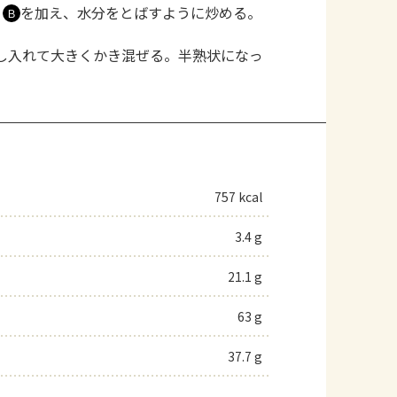
、
を加え、水分をとばすように炒める。
Ｂ
し入れて大きくかき混ぜる。半熟状になっ
757 kcal
3.4 g
21.1 g
63 g
37.7 g