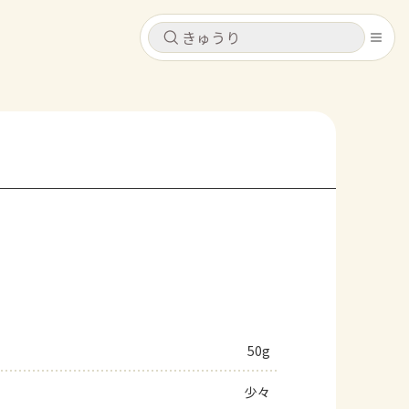
キャンセル
キャンセル
シピ
コンテンツ
ログインするとレシピを保存できます
ログイン
新規登録
レシピ
ホーム
なす
トマト
とうもろこし
ピーマン
みょうが
コンテンツ
レシピ
50g
トーク
少々