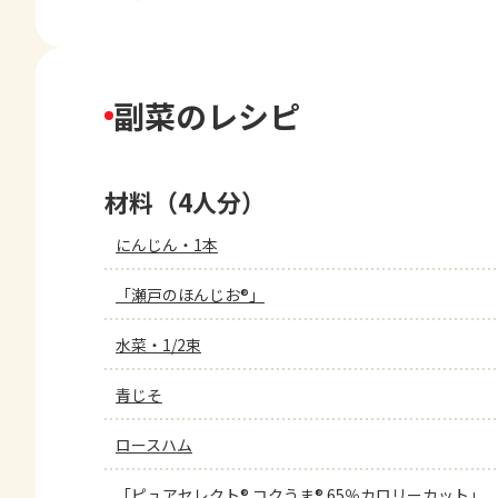
副菜のレシピ
材料（4人分）
にんじん・1本
「瀬戸のほんじお®」
水菜・1/2束
青じそ
ロースハム
「ピュアセレクト® コクうま® 65％カロリーカット」