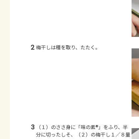
2
梅干しは種を取り、たたく。
3
（１）のささ身に「味の素®」をふり、半
分に切ったしそ、（２）の梅干し１／８量