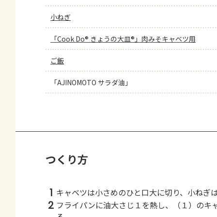
小ねぎ
「Cook Do® きょうの大皿®」肉みそキャベツ用
ご飯
「AJINOMOTO サラダ油」
つくり方
1
キャベツは小さめのひと口大に切り、小ねぎ
2
フライパンに油大さじ１を熱し、（１）のキ
る。