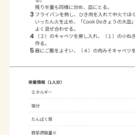
残り半量も同様に炒め、皿にとる。
3
フライパンを熱し、ひき肉を入れて中火でほ
いったん火を止め、「Cook Doきょうの大
よく混ぜ合わせる。
4
（２）のキャベツを戻し入れ、（１）の小ね
作る。
5
器にご飯をよそい、（４）の肉みそキャベツ
栄養情報（1人分）
エネルギー
塩分
たんぱく質
野菜摂取量※