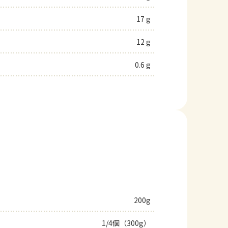
17 g
12 g
0.6 g
200g
1/4個（300g）