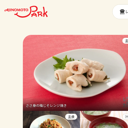
ささ身の梅じそレンジ焼き
主食