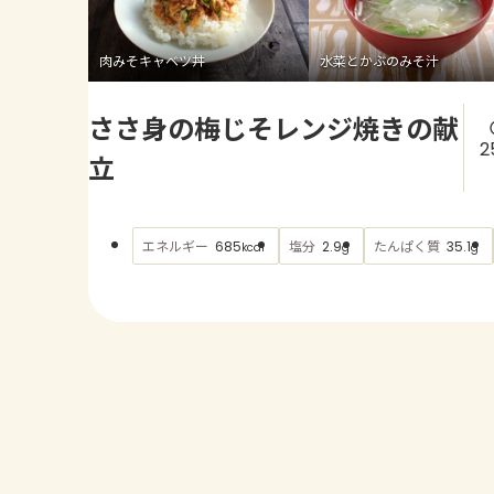
肉みそキャベツ丼
水菜とかぶのみそ汁
ささ身の梅じそレンジ焼きの献
2
立
エネルギー
塩分
たんぱく質
685
2.9
35.1
kcal
g
g