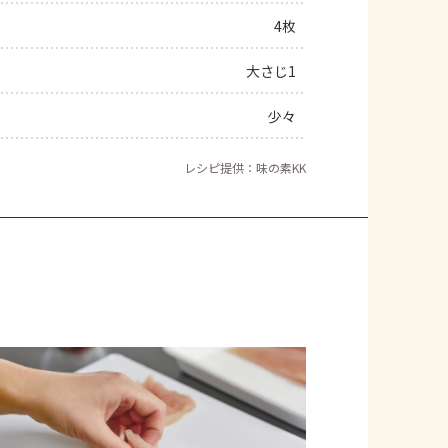
4枚
よくあるお問い合わせ
大さじ1
お買い物
少々
AJINOMOTO PARK とは
レシピ提供：味の素KK