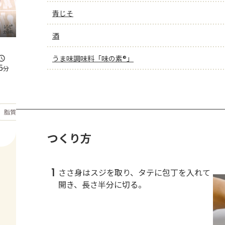
青じそ
酒
うま味調味料「味の素®」
5
分
もっと見る
脂質
19.6
g
つくり方
1
ささ身はスジを取り、タテに包丁を入れて
開き、長さ半分に切る。