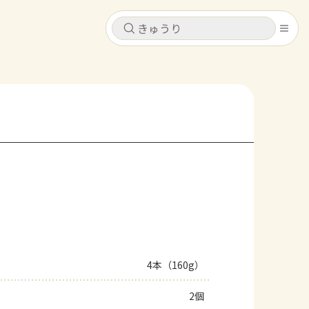
キャンセル
キャンセル
シピ
コンテンツ
ログインするとレシピを保存できます
ログイン
新規登録
レシピ
ホーム
なす
トマト
とうもろこし
ピーマン
みょうが
コンテンツ
レシピ
4本（160g）
トーク
2個