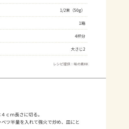
1/2束（50g）
1箱
4杯分
大さじ2
レシピ提供：味の素KK
は４ｃｍ長さに切る。
ャベツ半量を入れて強火で炒め、皿にと