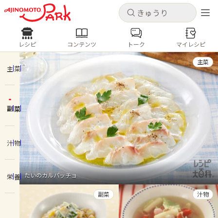
キャンセル
キャンセル
レシピ
コンテンツ
トーク
マイレシピ
レシピ
コンテンツ
ログインするとレシピを保存できます
主菜
ログイン
新規登録
主菜
人気の食材・レシピ
副菜
ホーム
きゅうり
なす
トマト
とうもろこし
ピーマン
みょうが
ゴーヤ
コンテンツ
汁物
レシピ
たいのカルパッチョ
栄養
トーク
副菜
汁物