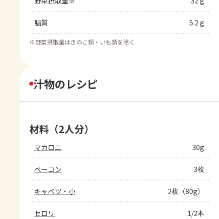
野菜摂取量※
32 g
脂質
5.2 g
※
野菜摂取量はきのこ類・いも類を除く
汁物のレシピ
材料（2人分）
マカロニ
30g
ベーコン
3枚
キャベツ・小
2枚（80g）
セロリ
1/2本