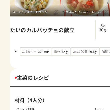
よくあるお問い合わせ
コーンときゅうりのサラダ
マカロニ入りミネストローネ
お買い物
たいのカルパッチョの献立
AJINOMOTO PARK とは
30
分
エネルギー
塩分
たんぱく質
脂質
374
2.4
16.5
kcal
g
g
主菜のレシピ
材料（4人分）
たい（刺身）
150g