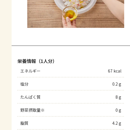
栄養情報（1人分）
エネルギー
67 kcal
塩分
0.2 g
たんぱく質
8 g
野菜摂取量※
0 g
脂質
4.2 g