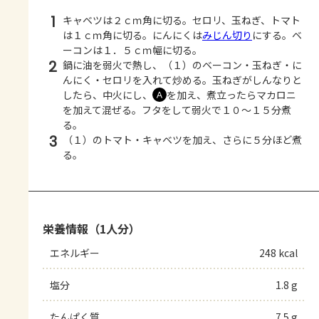
1
キャベツは２ｃｍ角に切る。セロリ、玉ねぎ、トマト
は１ｃｍ角に切る。にんにくは
みじん切り
にする。ベ
ーコンは１．５ｃｍ幅に切る。
2
鍋に油を弱火で熱し、（１）のベーコン・玉ねぎ・に
んにく・セロリを入れて炒める。玉ねぎがしんなりと
したら、中火にし、
を加え、煮立ったらマカロニ
Ａ
を加えて混ぜる。フタをして弱火で１０～１５分煮
る。
3
（１）のトマト・キャベツを加え、さらに５分ほど煮
る。
栄養情報（1人分）
エネルギー
248 kcal
塩分
1.8 g
たんぱく質
7.5 g