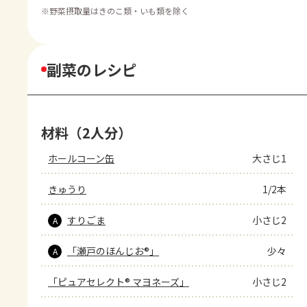
※
野菜摂取量はきのこ類・いも類を除く
副菜のレシピ
材料（2人分）
ホールコーン缶
大さじ1
きゅうり
1/2本
すりごま
小さじ2
A
「瀬戸のほんじお®」
少々
A
「ピュアセレクト® マヨネーズ」
小さじ2