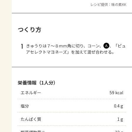
レシピ提供：味の素KK
つくり方
1
きゅうりは７～８ｍｍ角に切り、コーン、
、「ピュ
Ａ
アセレクトマヨネーズ」を加えて混ぜ合わせる。
栄養情報（1人分）
エネルギー
59 kcal
塩分
0.4 g
たんぱく質
1 g