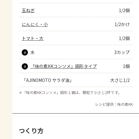
玉ねぎ
1/2個
にんにく・小
1/2かけ
トマト・大
1/2個
水
3カップ
A
「味の素KKコンソメ」固形タイプ
1個
A
「AJINOMOTO サラダ油」
大さじ1/2
＊
「味の素KKコンソメ」固形１個は、顆粒で小さじ2杯です。
レシピ提供：味の素KK
つくり方