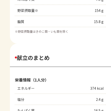
野菜摂取量※
154 g
脂質
15.8 g
※
野菜摂取量はきのこ類・いも類を除く
献立のまとめ
栄養情報（1人分）
エネルギー
374 kcal
塩分
2.4 g
たんぱく質
16.5 g