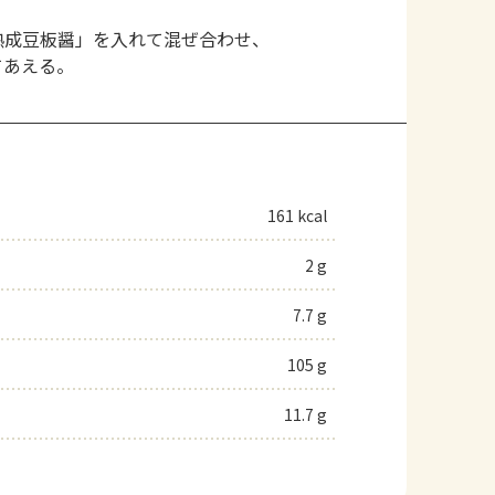
熟成豆板醤」を入れて混ぜ合わせ、
てあえる。
161 kcal
2 g
7.7 g
105 g
11.7 g