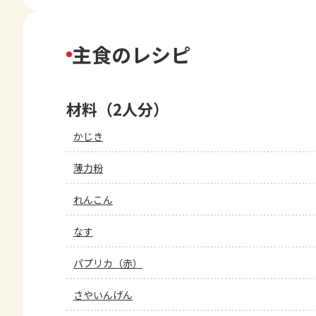
主食のレシピ
材料（2人分）
かじき
薄力粉
れんこん
なす
パプリカ（赤）
さやいんげん