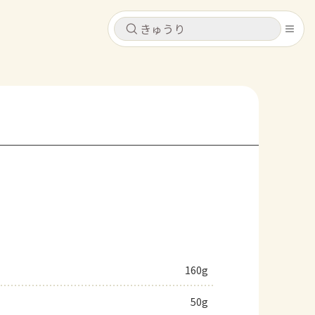
キャンセル
キャンセル
シピ
コンテンツ
ログインするとレシピを保存できます
ログイン
新規登録
レシピ
ホーム
なす
トマト
とうもろこし
ピーマン
みょうが
コンテンツ
レシピ
160g
トーク
50g