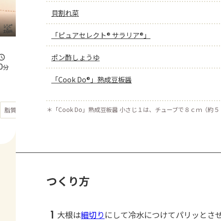
貝割れ菜
「ピュアセレクト® サラリア®」
ポン酢しょうゆ
0
分
「Cook Do®」熟成豆板醤
もっと見る
＊
「Cook Do」熟成豆板醤 小さじ１は、チューブで８ｃｍ（約
脂質
26
g
つくり方
1
大根は
細切り
にして冷水につけてパリッとさ