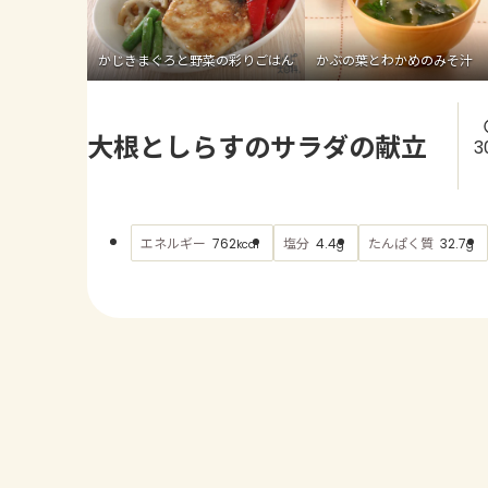
かじきまぐろと野菜の彩りごはん
かぶの葉とわかめのみそ汁
大根としらすのサラダの献立
3
エネルギー
塩分
たんぱく質
762
4.4
32.7
kcal
g
g