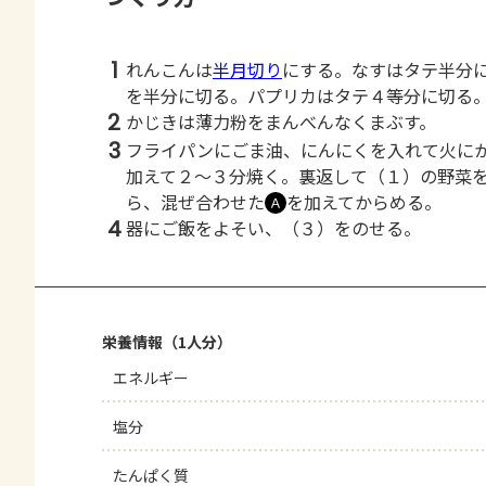
1
れんこんは
半月切り
にする。なすはタテ半分
を半分に切る。パプリカはタテ４等分に切る
2
かじきは薄力粉をまんべんなくまぶす。
3
フライパンにごま油、にんにくを入れて火に
加えて２～３分焼く。裏返して（１）の野菜
ら、混ぜ合わせた
を加えてからめる。
Ａ
4
器にご飯をよそい、（３）をのせる。
栄養情報（1人分）
エネルギー
塩分
たんぱく質