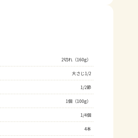
2切れ（160g）
大さじ1/2
1/2節
1個（100g）
1/4個
4本