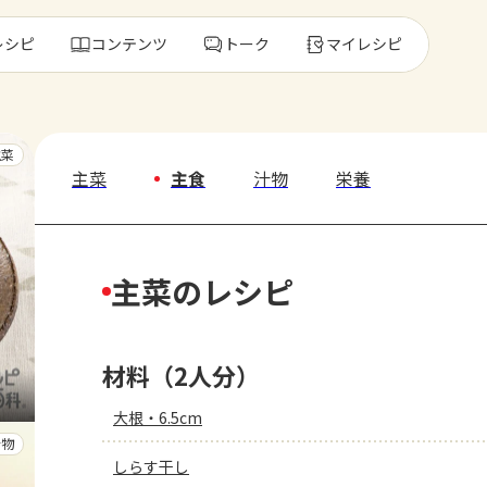
レシピ
コンテンツ
トーク
マイレシピ
レ
主菜
主菜
主食
汁物
栄養
人気の食材・
主菜のレシピ
きゅうり
ゴーヤ
材料（2人分）
大根・6.5cm
汁物
しらす干し