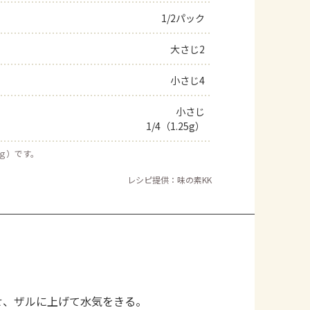
1/2パック
よくあるお問い合わせ
大さじ2
お買い物
小さじ4
AJINOMOTO PARK とは
小さじ
1/4（1.25g）
５ｇ）です。
レシピ提供：味の素KK
せ、ザルに上げて水気をきる。