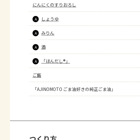
にんにくのすりおろし
しょうゆ
A
みりん
A
酒
A
「ほんだし®」
A
ご飯
「AJINOMOTO ごま油好きの純正ごま油」
つくり方