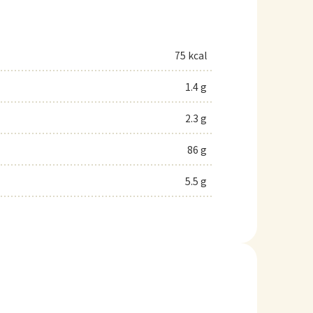
75 kcal
1.4 g
2.3 g
86 g
5.5 g