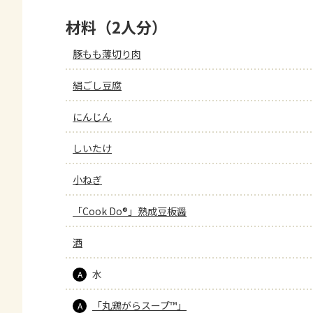
材料（2人分）
豚もも薄切り肉
絹ごし豆腐
にんじん
しいたけ
小ねぎ
「Cook Do®」熟成豆板醤
酒
水
A
「丸鶏がらスープ™」
A