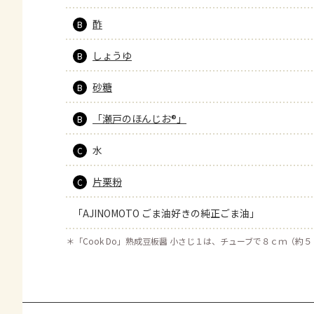
酢
B
しょうゆ
B
砂糖
B
「瀬戸のほんじお®」
B
水
C
片栗粉
C
「AJINOMOTO ごま油好きの純正ごま油」
＊
「Cook Do」熟成豆板醤 小さじ１は、チューブで８ｃｍ（約