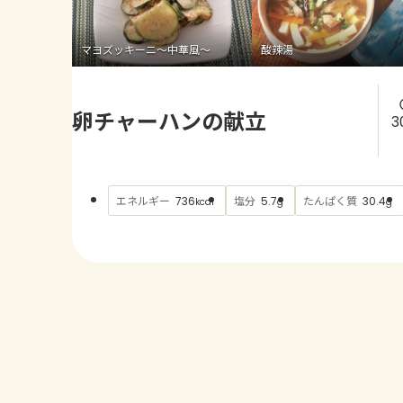
マヨズッキーニ～中華風～
酸辣湯
卵チャーハンの献立
3
エネルギー
塩分
たんぱく質
736
5.7
30.4
kcal
g
g