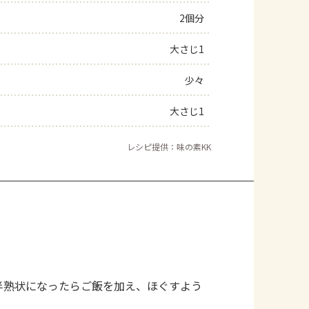
2個分
よくあるお問い合わせ
大さじ1
お買い物
少々
AJINOMOTO PARK とは
大さじ1
レシピ提供：味の素KK
半熟状になったらご飯を加え、ほぐすよう