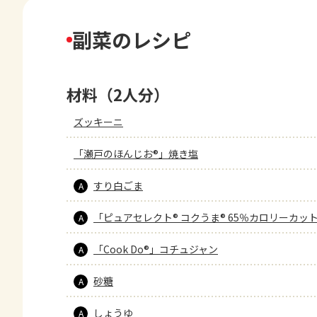
副菜のレシピ
材料（2人分）
ズッキーニ
「瀬戸のほんじお®」焼き塩
すり白ごま
A
「ピュアセレクト® コクうま® 65％カロリーカッ
A
「Cook Do®」コチュジャン
A
砂糖
A
しょうゆ
A