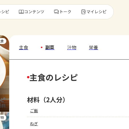
レシピ
コンテンツ
トーク
マイレシピ
レ
主食
主食
副菜
汁物
栄養
人気の食材・
主食のレシピ
きゅうり
ゴーヤ
材料（2人分）
ご飯
汁物
ねぎ