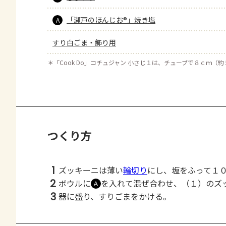
「瀬戸のほんじお®」焼き塩
A
すり白ごま・飾り用
＊
「Cook Do」コチュジャン 小さじ１は、チューブで８ｃｍ（
つくり方
1
ズッキーニは薄い
輪切り
にし、塩をふって１
2
ボウルに
を入れて混ぜ合わせ、（１）のズ
Ａ
3
器に盛り、すりごまをかける。