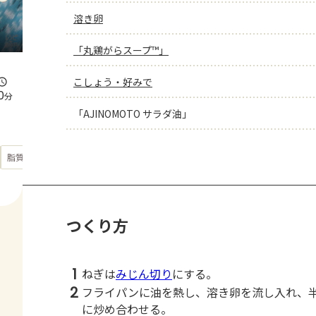
溶き卵
「丸鶏がらスープ™」
こしょう・好みで
0
分
「AJINOMOTO サラダ油」
もっと見る
脂質
27.6
g
つくり方
1
ねぎは
みじん切り
にする。
2
フライパンに油を熱し、溶き卵を流し入れ、
に炒め合わせる。