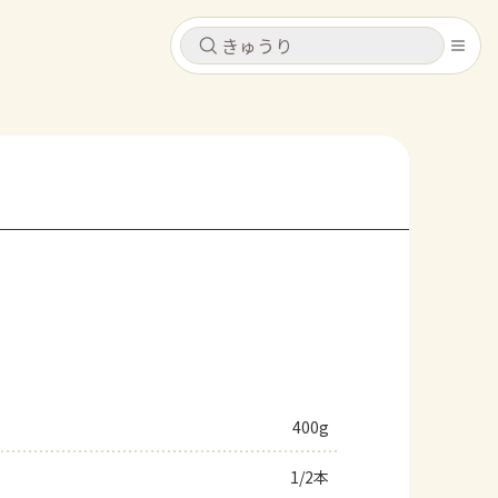
キャンセル
キャンセル
シピ
コンテンツ
ログインするとレシピを保存できます
ログイン
新規登録
レシピ
ホーム
なす
トマト
とうもろこし
ピーマン
みょうが
コンテンツ
レシピ
400g
トーク
1/2本