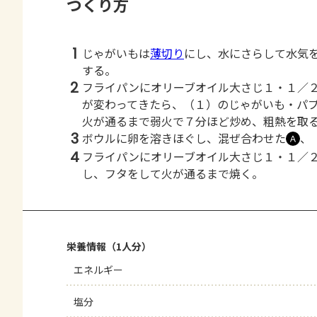
つくり方
1
じゃがいもは
薄切り
にし、水にさらして水気
する。
2
フライパンにオリーブオイル大さじ１・１／
が変わってきたら、（１）のじゃがいも・パ
火が通るまで弱火で７分ほど炒め、粗熱を取
3
ボウルに卵を溶きほぐし、混ぜ合わせた
、
Ａ
4
フライパンにオリーブオイル大さじ１・１／
し、フタをして火が通るまで焼く。
栄養情報（1人分）
エネルギー
塩分