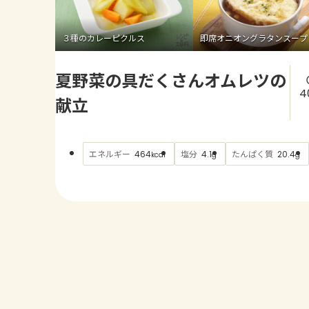
３種のカレーピクルス
即席オニオングラタンスープ
夏野菜の具だくさんオムレツの
4
献立
エネルギー
塩分
たんぱく質
464
4.1
20.4
kcal
g
g