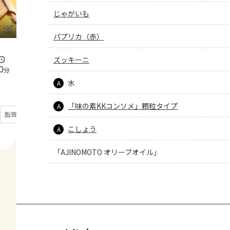
じゃがいも
パプリカ（赤）
ズッキーニ
0
分
水
A
「味の素KKコンソメ」顆粒タイプ
A
もっと見る
脂質
27.1
g
こしょう
A
「AJINOMOTO オリーブオイル」