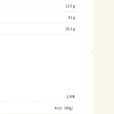
12.5 g
41 g
20.3 g
1/4本
4cm（90g）