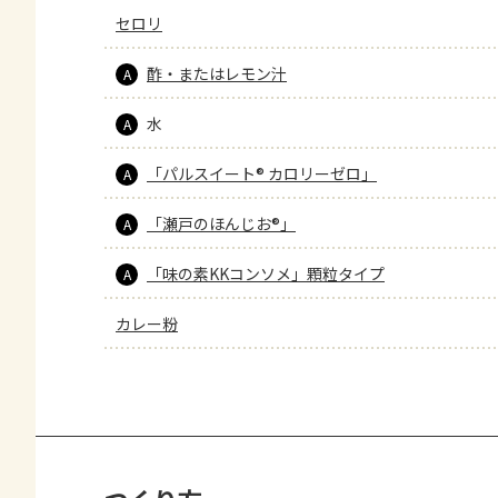
セロリ
酢・またはレモン汁
A
水
A
「パルスイート® カロリーゼロ」
A
「瀬戸のほんじお®」
A
「味の素KKコンソメ」顆粒タイプ
A
カレー粉