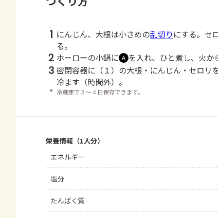
つくり方
1
にんじん、大根は小さめの
乱切り
にする。セ
る。
2
ホーローの小鍋に
を入れ、ひと煮し、火か
Ａ
3
密閉容器に（１）の大根・にんじん・セロリ
冷ます（時間外）。
＊
冷蔵庫で３～４日保存できます。
栄養情報（1人分）
エネルギー
塩分
たんぱく質