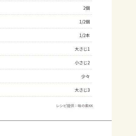
2個
よくあるお問い合わせ
1/2個
お買い物
1/2本
AJINOMOTO PARK とは
大さじ1
小さじ2
少々
大さじ3
レシピ提供：味の素KK