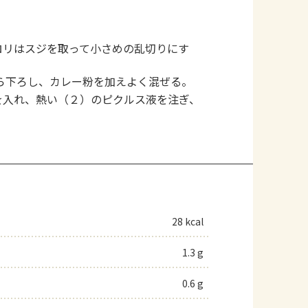
ロリはスジを取って小さめの乱切りにす
ら下ろし、カレー粉を加えよく混ぜる。
を入れ、熱い（２）のピクルス液を注ぎ、
28 kcal
1.3 g
0.6 g