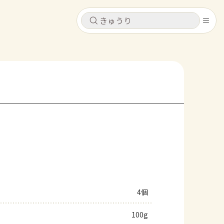
キャンセル
キャンセル
シピ
コンテンツ
ログインするとレシピを保存できます
ログイン
新規登録
レシピ
ホーム
なす
トマト
とうもろこし
ピーマン
みょうが
コンテンツ
レシピ
4個
トーク
100g