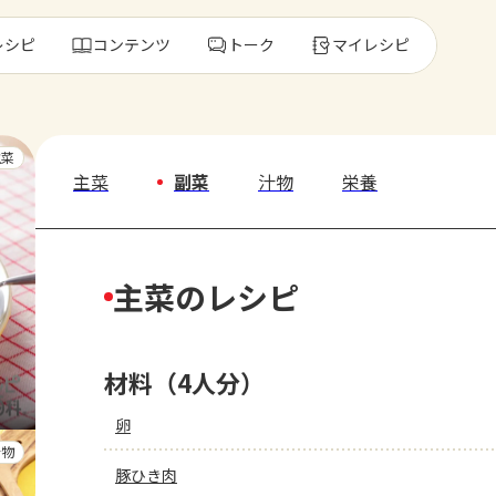
レシピ
コンテンツ
トーク
マイレシピ
レ
主菜
主菜
副菜
汁物
栄養
人気の食材・
主菜のレシピ
きゅうり
ゴーヤ
材料（4人分）
卵
汁物
豚ひき肉