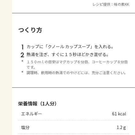
レシピ提供：味の素KK
つくり方
1
カップに「クノール カップスープ」を入れる。
2
熱湯を注ぎ、すぐに１５秒ほどかき混ぜる。
＊
１５０ｍｌの目安はマグカップ６分目、コーヒーカップ８分目
です。
＊
調理時、飲用時の熱湯でのやけどには、充分ご注意ください。
栄養情報（1人分）
エネルギー
61 kcal
塩分
1.2 g