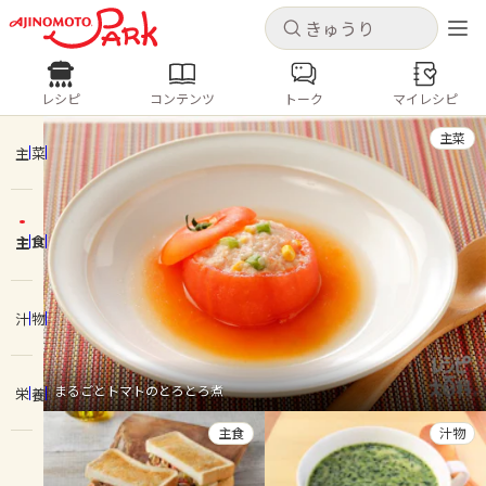
キャンセル
キャンセル
レシピ
コンテンツ
トーク
マイレシピ
レシピ
コンテンツ
ログインするとレシピを保存できます
主菜
ログイン
新規登録
主菜
人気の食材・レシピ
主食
ホーム
きゅうり
なす
トマト
とうもろこし
ピーマン
みょうが
ゴーヤ
コンテンツ
汁物
レシピ
まるごとトマトのとろとろ煮
栄養
トーク
主食
汁物