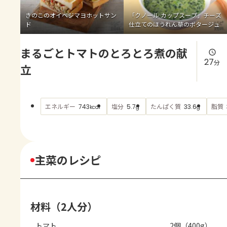
よくあるお問い合わせ
きのこのオイベジマヨホットサン
「クノール カップスープ」チーズ
ド
仕立てのほうれん草のポタージュ
お買い物
まるごとトマトのとろとろ煮の献
AJINOMOTO PARK とは
27
分
立
エネルギー
塩分
たんぱく質
脂質
743
5.7
33.6
kcal
g
g
主菜のレシピ
材料（2人分）
トマト
2個（400g）