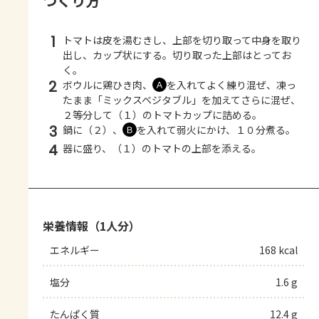
つくり方
1
トマトは皮を湯むきし、上部を切り取って中身を取り
出し、カップ状にする。切り取った上部はとってお
く。
2
ボウルに鶏ひき肉、
を入れてよく練り混ぜ、凍っ
Ａ
たまま「ミックスベジタブル」を加えてさらに混ぜ、
２等分して（１）のトマトカップに詰める。
3
鍋に（２）、
を入れて弱火にかけ、１０分煮る。
Ｂ
4
器に盛り、（１）のトマトの上部を添える。
栄養情報（1人分）
エネルギー
168 kcal
塩分
1.6 g
たんぱく質
12.4 g