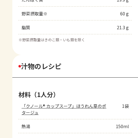
野菜摂取量※
60 g
脂質
21.3 g
※
野菜摂取量はきのこ類・いも類を除く
汁物のレシピ
材料（1人分）
「クノール® カップスープ」ほうれん草のポ
1袋
タージュ
熱湯
150ml