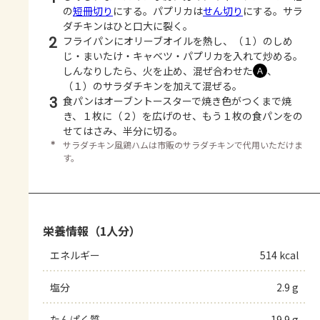
の
短冊切り
にする。パプリカは
せん切り
にする。サラ
ダチキンはひと口大に裂く。
2
フライパンにオリーブオイルを熱し、（１）のしめ
じ・まいたけ・キャベツ・パプリカを入れて炒める。
しんなりしたら、火を止め、混ぜ合わせた
、
Ａ
（１）のサラダチキンを加えて混ぜる。
3
食パンはオーブントースターで焼き色がつくまで焼
き、１枚に（２）を広げのせ、もう１枚の食パンをの
せてはさみ、半分に切る。
＊
サラダチキン風鶏ハムは市販のサラダチキンで代用いただけま
す。
栄養情報（1人分）
エネルギー
514 kcal
塩分
2.9 g
たんぱく質
19.9 g