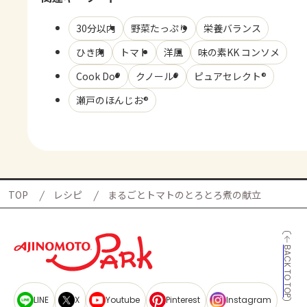
30分以内
野菜たっぷり
栄養バランス
ひき肉
トマト
洋風
味の素KK コンソメ
Cook Do®
クノール®
ピュアセレクト®
瀬戸のほんじお®
TOP
レシピ
まるごとトマトのとろとろ煮の献立
BACK TO TOP
LINE
X
Youtube
Pinterest
Instagram