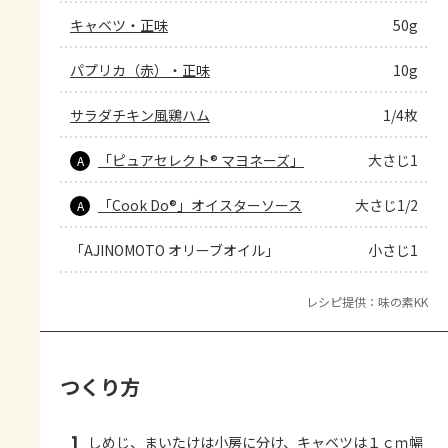
キャベツ・正味
50g
パプリカ（赤）・正味
10g
サラダチキン風鶏ハム
1/4枚
「ピュアセレクト® マヨネーズ」
大さじ1
A
「Cook Do®」オイスターソース
大さじ1/2
A
「AJINOMOTO オリーブオイル」
小さじ1
レシピ提供：味の素KK
つくり方
1
しめじ、まいたけは小房に分け、キャベツは１ｃｍ幅