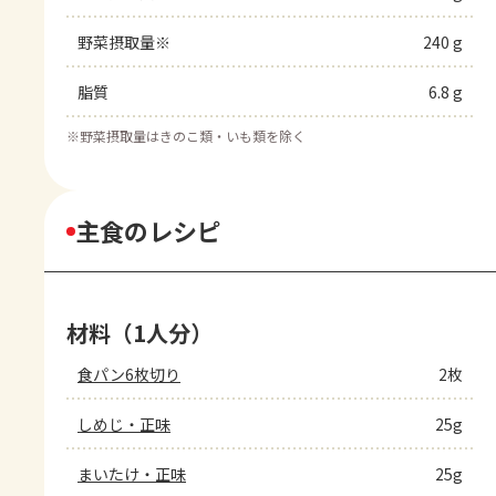
野菜摂取量※
240 g
脂質
6.8 g
※
野菜摂取量はきのこ類・いも類を除く
主食のレシピ
材料（1人分）
食パン6枚切り
2枚
しめじ・正味
25g
まいたけ・正味
25g