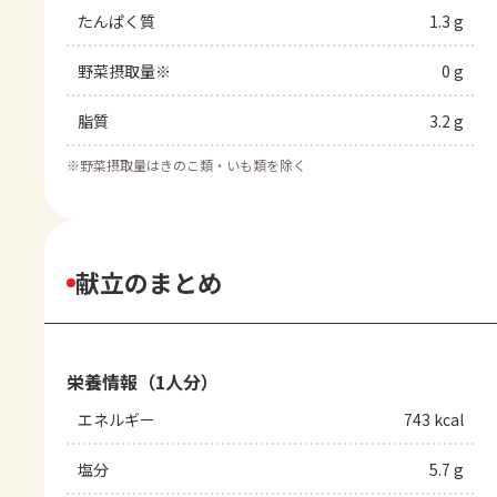
たんぱく質
1.3 g
野菜摂取量※
0 g
脂質
3.2 g
※
野菜摂取量はきのこ類・いも類を除く
献立のまとめ
栄養情報（1人分）
エネルギー
743 kcal
塩分
5.7 g