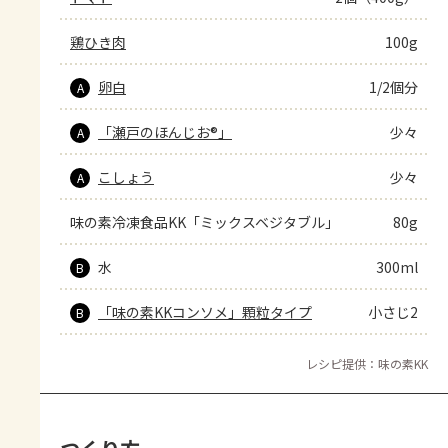
鶏ひき肉
100g
卵白
1/2個分
A
「瀬戸のほんじお®」
少々
A
こしょう
少々
A
味の素冷凍食品KK「ミックスベジタブル」
80g
水
300ml
B
「味の素KKコンソメ」顆粒タイプ
小さじ2
B
レシピ提供：味の素KK