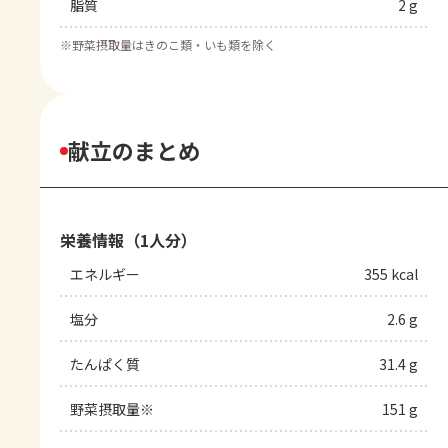
脂質
2 g
※
野菜摂取量はきのこ類・いも類を除く
献立のまとめ
栄養情報（1人分）
エネルギー
355 kcal
塩分
2.6 g
たんぱく質
31.4 g
野菜摂取量※
151 g