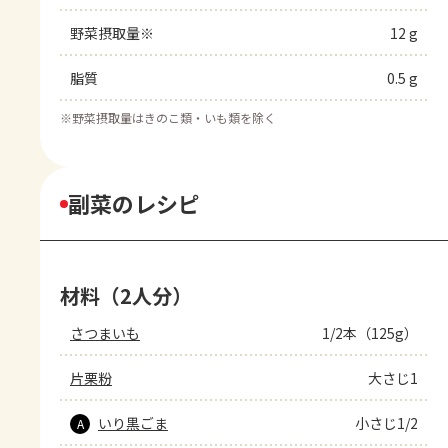
野菜摂取量※
12 g
脂質
0.5 g
※
野菜摂取量はきのこ類・いも類を除く
副菜のレシピ
材料（2人分）
さつまいも
1/2本（125g）
片栗粉
大さじ1
いり黒ごま
小さじ1/2
A