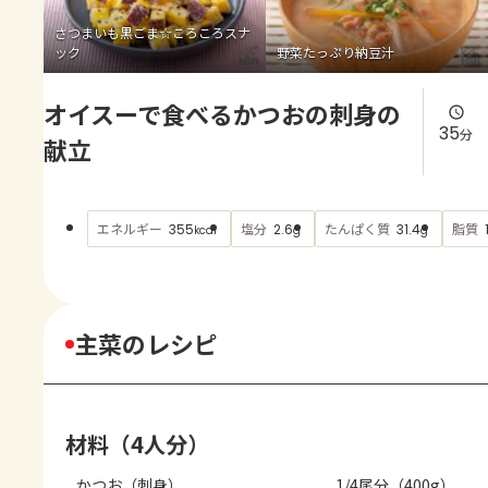
よくあるお問い合わせ
さつまいも黒ごま☆ころころスナ
ック
野菜たっぷり納豆汁
お買い物
オイスーで食べるかつおの刺身の
AJINOMOTO PARK とは
35
分
献立
エネルギー
塩分
たんぱく質
脂質
355
2.6
31.4
kcal
g
g
主菜のレシピ
材料（4人分）
かつお（刺身）
1/4尾分（400g）