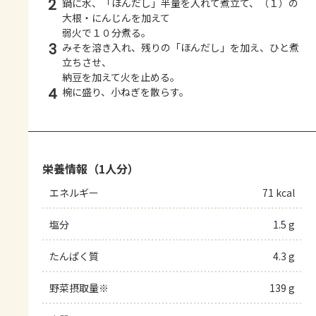
2
鍋に水、「ほんだし」半量を入れて煮立て、（１）の
大根・にんじんを加えて
弱火で１０分煮る。
3
みそを溶き入れ、残りの「ほんだし」を加え、ひと煮
立ちさせ、
納豆を加えて火を止める。
4
椀に盛り、小ねぎを散らす。
栄養情報（1人分）
エネルギー
71 kcal
塩分
1.5 g
たんぱく質
4.3 g
野菜摂取量※
139 g