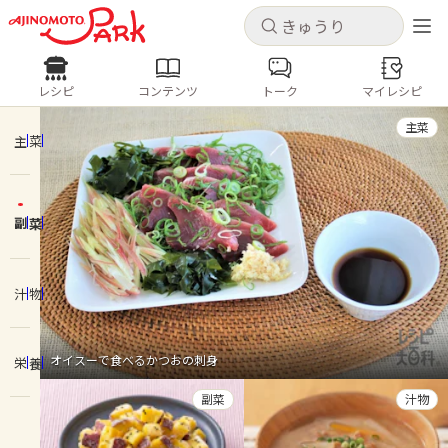
キャンセル
キャンセル
レシピ
コンテンツ
トーク
マイレシピ
レシピ
コンテンツ
ログインするとレシピを保存できます
主菜
ログイン
新規登録
主菜
人気の食材・レシピ
副菜
ホーム
きゅうり
なす
トマト
とうもろこし
ピーマン
みょうが
ゴーヤ
コンテンツ
汁物
レシピ
オイスーで食べるかつおの刺身
栄養
トーク
副菜
汁物