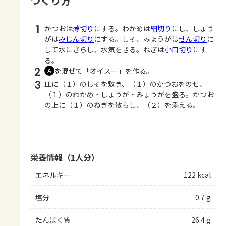
つくり方
1
かつおは
薄切り
にする。わかめは
細切り
にし、しょう
がは
みじん切り
にする。しそ、みょうがは
せん切り
に
して水にさらし、水気をきる。ねぎは
小口切り
にす
る。
2
を混ぜて「オイスー」を作る。
Ａ
3
皿に（１）のしそを敷き、（１）のかつおをのせ、
（１）のわかめ・しょうが・みょうがを盛る。かつお
の上に（１）のねぎを散らし、（２）を添える。
栄養情報（1人分）
エネルギー
122 kcal
塩分
0.7 g
たんぱく質
26.4 g