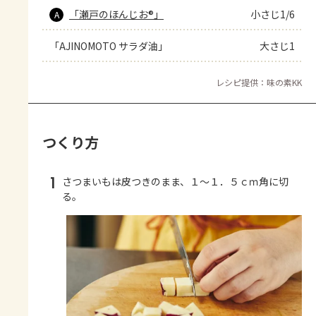
「瀬戸のほんじお®」
小さじ1/6
A
「AJINOMOTO サラダ油」
大さじ1
レシピ提供：味の素KK
つくり方
1
さつまいもは皮つきのまま、１～１．５ｃｍ角に切
る。