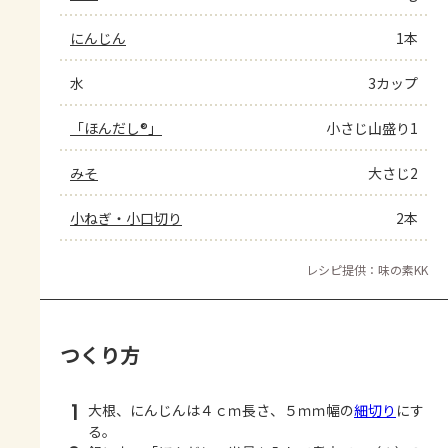
にんじん
1本
水
3カップ
「ほんだし®」
小さじ山盛り1
みそ
大さじ2
小ねぎ・小口切り
2本
レシピ提供：味の素KK
つくり方
1
大根、にんじんは４ｃｍ長さ、５ｍｍ幅の
細切り
にす
る。