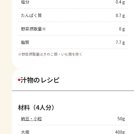
塩分
0.4 g
たんぱく質
0.7 g
野菜摂取量※
0 g
脂質
7.7 g
※
野菜摂取量はきのこ類・いも類を除く
汁物のレシピ
材料（4人分）
納豆・小粒
50g
大根
400g