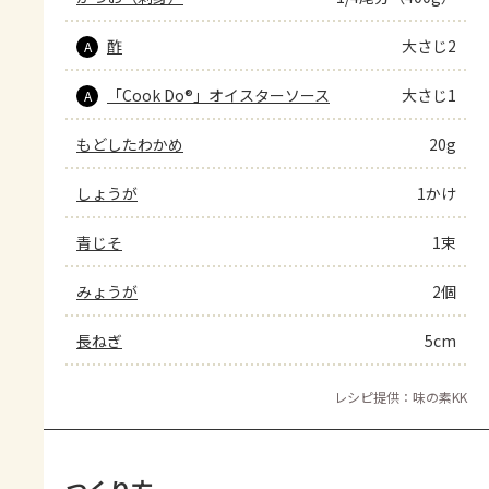
酢
大さじ2
A
「Cook Do®」オイスターソース
大さじ1
A
もどしたわかめ
20g
しょうが
1かけ
青じそ
1束
みょうが
2個
長ねぎ
5cm
レシピ提供：味の素KK