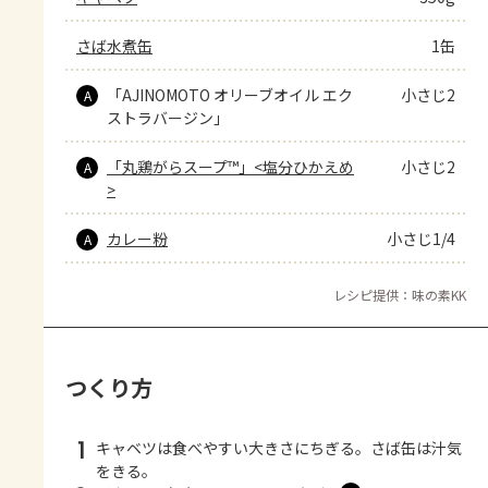
さば水煮缶
1缶
「AJINOMOTO オリーブオイル エク
小さじ2
A
ストラバージン」
「丸鶏がらスープ™」<塩分ひかえめ
小さじ2
A
>
カレー粉
小さじ1/4
A
レシピ提供：味の素KK
つくり方
1
キャベツは食べやすい大きさにちぎる。さば缶は汁気
をきる。