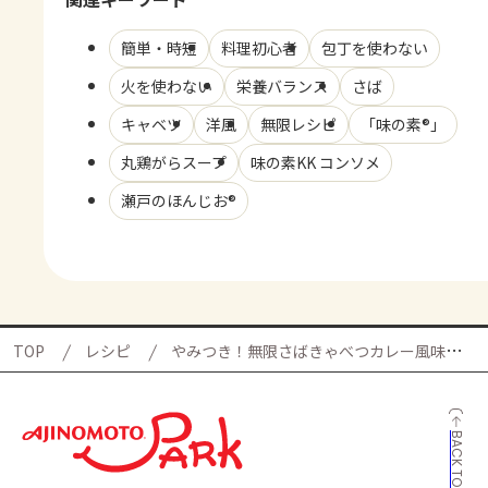
簡単・時短
料理初心者
包丁を使わない
火を使わない
栄養バランス
さば
キャベツ
洋風
無限レシピ
「味の素®」
丸鶏がらスープ
味の素KK コンソメ
瀬戸のほんじお®
TOP
レシピ
やみつき！無限さばきゃべつカレー風味の献立
BACK TO TOP