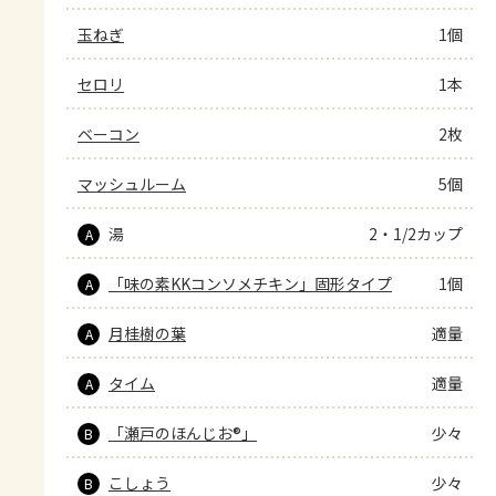
玉ねぎ
1個
セロリ
1本
ベーコン
2枚
マッシュルーム
5個
湯
2・1/2カップ
A
「味の素KKコンソメチキン」固形タイプ
1個
A
月桂樹の葉
適量
A
タイム
適量
A
「瀬戸のほんじお®」
少々
B
こしょう
少々
B