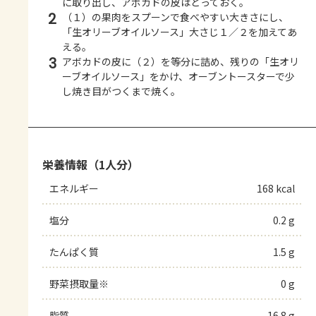
に取り出し、アボカドの皮はとっておく。
2
（１）の果肉をスプーンで食べやすい大きさにし、
「生オリーブオイルソース」大さじ１／２を加えてあ
える。
3
アボカドの皮に（２）を等分に詰め、残りの「生オリ
ーブオイルソース」をかけ、オーブントースターで少
し焼き目がつくまで焼く。
栄養情報（1人分）
エネルギー
168 kcal
塩分
0.2 g
たんぱく質
1.5 g
野菜摂取量※
0 g
脂質
16.8 g