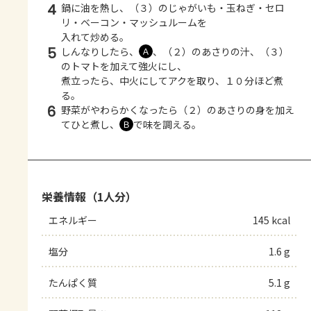
4
鍋に油を熱し、（３）のじゃがいも・玉ねぎ・セロ
リ・ベーコン・マッシュルームを
入れて炒める。
5
しんなりしたら、
、（２）のあさりの汁、（３）
Ａ
のトマトを加えて強火にし、
煮立ったら、中火にしてアクを取り、１０分ほど煮
る。
6
野菜がやわらかくなったら（２）のあさりの身を加え
てひと煮し、
で味を調える。
Ｂ
栄養情報（1人分）
エネルギー
145 kcal
塩分
1.6 g
たんぱく質
5.1 g