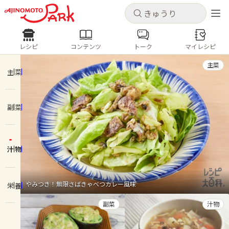
キャンセル
キャンセル
レシピ
コンテンツ
トーク
マイレシピ
レシピ
コンテンツ
ログインするとレシピを保存できます
主菜
ログイン
新規登録
主菜
人気の食材・レシピ
副菜
ホーム
きゅうり
なす
トマト
とうもろこし
ピーマン
みょうが
ゴーヤ
コンテンツ
汁物
レシピ
やみつき！無限さばきゃべつカレー風味
栄養
トーク
副菜
汁物