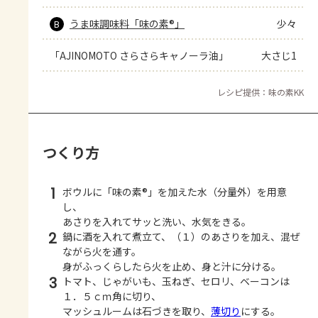
うま味調味料「味の素®」
少々
B
「AJINOMOTO さらさらキャノーラ油」
大さじ1
レシピ提供：味の素KK
つくり方
1
ボウルに「味の素®」を加えた水（分量外）を用意
し、
あさりを入れてサッと洗い、水気をきる。
2
鍋に酒を入れて煮立て、（１）のあさりを加え、混ぜ
ながら火を通す。
身がふっくらしたら火を止め、身と汁に分ける。
3
トマト、じゃがいも、玉ねぎ、セロリ、ベーコンは
１．５ｃｍ角に切り、
マッシュルームは石づきを取り、
薄切り
にする。