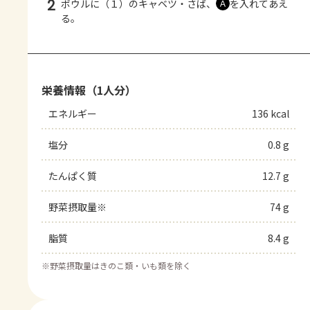
2
ボウルに（１）のキャベツ・さば、
を入れてあえ
Ａ
る。
栄養情報（1人分）
エネルギー
136 kcal
塩分
0.8 g
たんぱく質
12.7 g
野菜摂取量※
74 g
脂質
8.4 g
※
野菜摂取量はきのこ類・いも類を除く