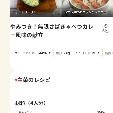
よくあるお問い合わせ
アボカドグラタン
トマト風味のクラムチャウダー
お買い物
やみつき！無限さばきゃべつカレ
AJINOMOTO PARK とは
31
分
ー風味の献立
エネルギー
塩分
たんぱく質
脂質
449
2.6
19.3
kcal
g
g
主菜のレシピ
材料（4人分）
キャベツ
350g