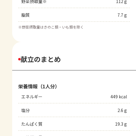
野菜摂取量※
112 g
脂質
7.7 g
※
野菜摂取量はきのこ類・いも類を除く
献立のまとめ
栄養情報（1人分）
エネルギー
449 kcal
塩分
2.6 g
たんぱく質
19.3 g