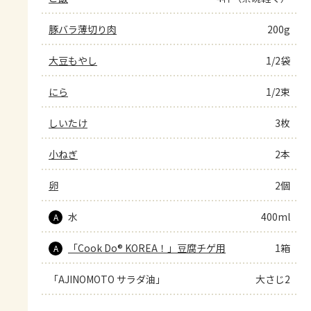
豚バラ薄切り肉
200g
大豆もやし
1/2袋
にら
1/2束
しいたけ
3枚
小ねぎ
2本
卵
2個
水
400ml
A
「Cook Do® KOREA！」豆腐チゲ用
1箱
A
「AJINOMOTO サラダ油」
大さじ2