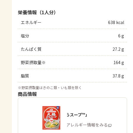
栄養情報（1人分）
エネルギー
638 kcal
塩分
6 g
たんぱく質
27.2 g
野菜摂取量※
164 g
脂質
37.8 g
※
野菜摂取量はきのこ類・いも類を除く
商品情報
「丸鶏がらスープ™」
商品・アレルギー情報をみる