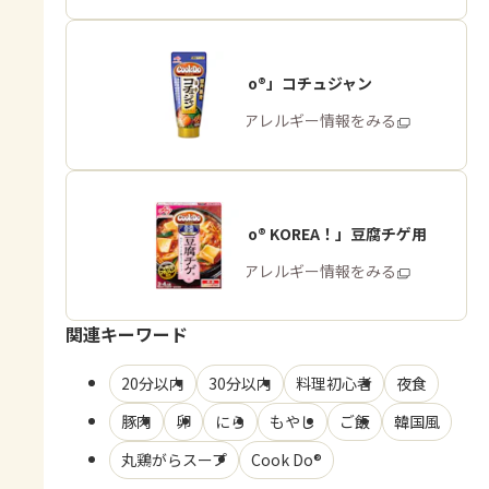
「Cook Do®」コチュジャン
商品・アレルギー情報をみる
「Cook Do® KOREA！」豆腐チゲ用
商品・アレルギー情報をみる
関連キーワード
20分以内
30分以内
料理初心者
夜食
豚肉
卵
にら
もやし
ご飯
韓国風
丸鶏がらスープ
Cook Do®