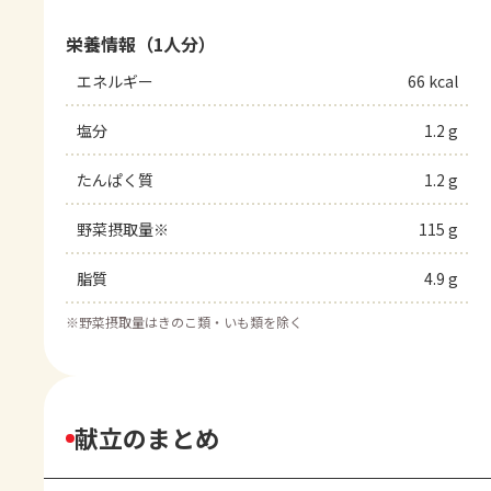
栄養情報（1人分）
エネルギー
66 kcal
塩分
1.2 g
たんぱく質
1.2 g
野菜摂取量※
115 g
脂質
4.9 g
※
野菜摂取量はきのこ類・いも類を除く
献立のまとめ