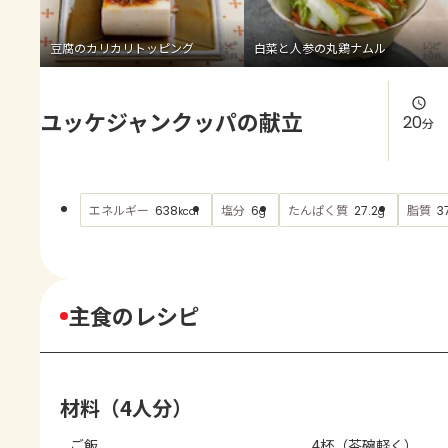
よくあるお問い合わせ
豆腐のカリカリトッピング
白菜と人参の丸鶏ナムル
お買い物
ユッケジャンクッパの献立
AJINOMOTO PARK とは
20
分
エネルギー
塩分
たんぱく質
脂質
638
6
27.2
3
kcal
g
g
主食のレシピ
材料（4人分）
ご飯
4杯（茶碗軽く）