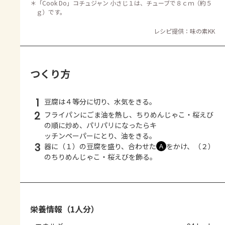
＊
「Cook Do」コチュジャン 小さじ１は、チューブで８ｃｍ（約５
ｇ）です。
レシピ提供：味の素KK
つくり方
1
豆腐は４等分に切り、水気をきる。
2
フライパンにごま油を熱し、ちりめんじゃこ・桜えび
の順に炒め、パリパリになったらキ
ッチンペーパーにとり、油をきる。
3
器に（１）の豆腐を盛り、合わせた
をかけ、（２）
Ａ
のちりめんじゃこ・桜えびを飾る。
栄養情報（1人分）