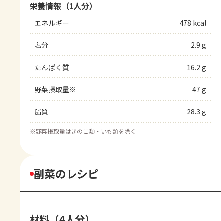
栄養情報（1人分）
エネルギー
478 kcal
塩分
2.9 g
たんぱく質
16.2 g
野菜摂取量※
47 g
脂質
28.3 g
※
野菜摂取量はきのこ類・いも類を除く
副菜のレシピ
材料（4人分）