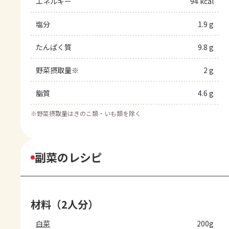
エネルギー
94 kcal
塩分
1.9 g
たんぱく質
9.8 g
野菜摂取量※
2 g
脂質
4.6 g
※
野菜摂取量はきのこ類・いも類を除く
副菜のレシピ
材料（2人分）
白菜
200g