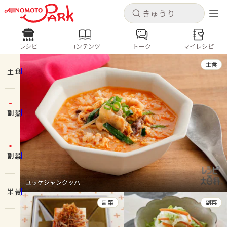
キャンセル
キャンセル
レシピ
コンテンツ
トーク
マイレシピ
レシピ
コンテンツ
ログインするとレシピを保存できます
主食
ログイン
新規登録
主食
人気の食材・レシピ
副菜
ホーム
きゅうり
なす
トマト
とうもろこし
ピーマン
みょうが
ゴーヤ
コンテンツ
副菜
レシピ
ユッケジャンクッパ
栄養
トーク
副菜
副菜