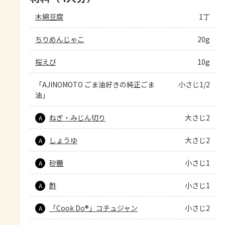
木綿豆腐
1丁
ちりめんじゃこ
20g
桜えび
10g
「AJINOMOTO ごま油好きの純正ごま
小さじ1/2
油」
ねぎ・みじん切り
大さじ2
A
しょうゆ
大さじ2
A
砂糖
小さじ1
A
酢
小さじ1
A
「Cook Do®」コチュジャン
小さじ2
A