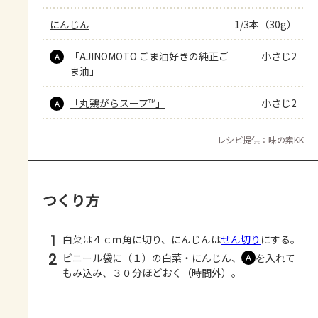
にんじん
1/3本（30g）
「AJINOMOTO ごま油好きの純正ご
小さじ2
A
ま油」
「丸鶏がらスープ™」
小さじ2
A
レシピ提供：味の素KK
つくり方
1
白菜は４ｃｍ角に切り、にんじんは
せん切り
にする。
2
ビニール袋に（１）の白菜・にんじん、
を入れて
Ａ
もみ込み、３０分ほどおく（時間外）。