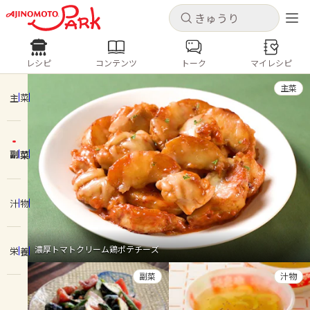
キャンセル
キャンセル
レシピ
コンテンツ
トーク
マイレシピ
レシピ
コンテンツ
ログインするとレシピを保存できます
主菜
ログイン
新規登録
主菜
人気の食材・レシピ
副菜
ホーム
きゅうり
なす
トマト
とうもろこし
ピーマン
みょうが
ゴーヤ
コンテンツ
汁物
レシピ
濃厚トマトクリーム鶏ポテチーズ
栄養
トーク
副菜
汁物