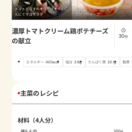
よくあるお問い合わせ
トマトとなすのオリーブオイルに
んにくマヨサラダ
セロリのスープ
お買い物
濃厚トマトクリーム鶏ポテチーズ
AJINOMOTO PARK とは
30
分
の献立
エネルギー
塩分
たんぱく質
脂質
400
3.6
20.1
kcal
g
g
主菜のレシピ
材料（4人分）
鶏もも肉
300g