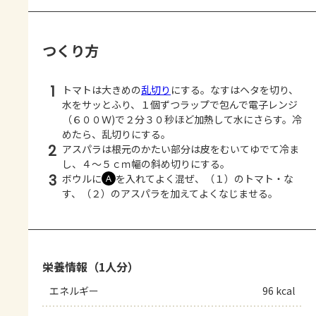
つくり方
1
トマトは大きめの
乱切り
にする。なすはヘタを切り、
水をサッとふり、１個ずつラップで包んで電子レンジ
（６００Ｗ)で２分３０秒ほど加熱して水にさらす。冷
めたら、乱切りにする。
2
アスパラは根元のかたい部分は皮をむいてゆでて冷ま
し、４～５ｃｍ幅の斜め切りにする。
3
ボウルに
を入れてよく混ぜ、（１）のトマト・な
Ａ
す、（２）のアスパラを加えてよくなじませる。
栄養情報（1人分）
エネルギー
96 kcal