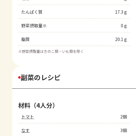
たんぱく質
17.3 g
野菜摂取量※
0 g
脂質
20.1 g
※
野菜摂取量はきのこ類・いも類を除く
副菜のレシピ
材料（4人分）
トマト
2個
なす
3個