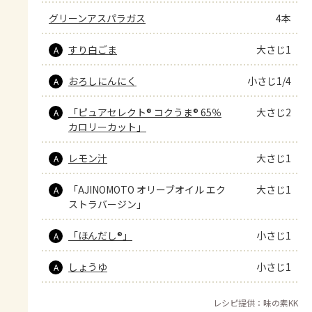
グリーンアスパラガス
4本
すり白ごま
大さじ1
A
おろしにんにく
小さじ1/4
A
「ピュアセレクト® コクうま® 65％
大さじ2
A
カロリーカット」
レモン汁
大さじ1
A
「AJINOMOTO オリーブオイル エク
大さじ1
A
ストラバージン」
「ほんだし®」
小さじ1
A
しょうゆ
小さじ1
A
レシピ提供：味の素KK