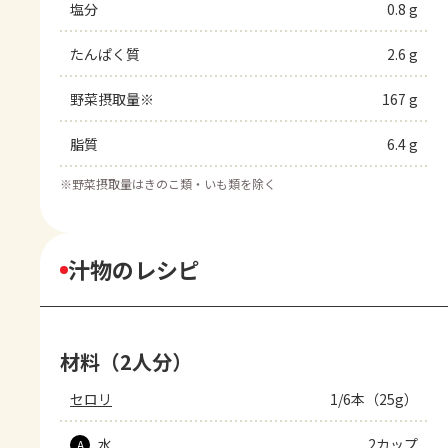
塩分
0.8 g
たんぱく質
2.6 g
野菜摂取量※
167 g
脂質
6.4 g
※
野菜摂取量はきのこ類・いも類を除く
汁物のレシピ
材料（2人分）
セロリ
1/6本（25g）
水
2カップ
A