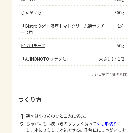
じゃがいも
300g
「Bistro Do®」濃厚トマトクリーム鶏ポテチ
1箱
ーズ用
ピザ用チーズ
50g
「AJINOMOTO サラダ油」
大さじ1・1/2
レシピ提供：味の素KK
つくり方
1
鶏肉は小さめのひと口大に切る。
2
じゃがいもは皮つきのままよく洗って
くし形切り
に
し、水にさらして水気をきる。耐熱皿にじゃがいもを