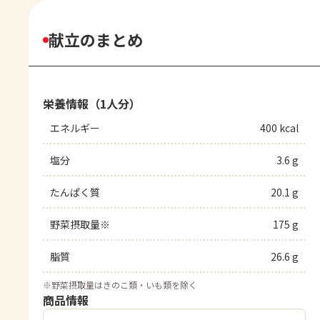
献立のまとめ
栄養情報（1人分）
エネルギー
400 kcal
塩分
3.6 g
たんぱく質
20.1 g
野菜摂取量※
175 g
脂質
26.6 g
※
野菜摂取量はきのこ類・いも類を除く
商品情報