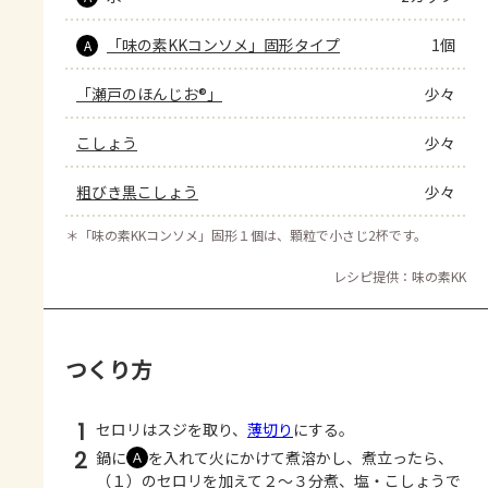
「味の素KKコンソメ」固形タイプ
1個
A
「瀬戸のほんじお®」
少々
こしょう
少々
粗びき黒こしょう
少々
＊
「味の素KKコンソメ」固形１個は、顆粒で小さじ2杯です。
レシピ提供：味の素KK
つくり方
1
セロリはスジを取り、
薄切り
にする。
2
鍋に
を入れて火にかけて煮溶かし、煮立ったら、
Ａ
（１）のセロリを加えて２～３分煮、塩・こしょうで