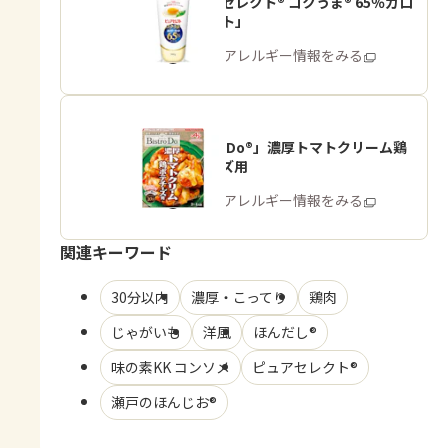
「ピュアセレクト® コクうま® 65％カロ
リーカット」
商品・アレルギー情報をみる
「Bistro Do®」濃厚トマトクリーム鶏
ポテチーズ用
商品・アレルギー情報をみる
関連キーワード
30分以内
濃厚・こってり
鶏肉
じゃがいも
洋風
ほんだし®
味の素KK コンソメ
ピュアセレクト®
瀬戸のほんじお®