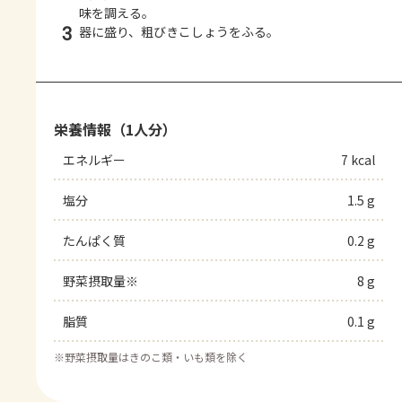
味を調える。
3
器に盛り、粗びきこしょうをふる。
栄養情報（1人分）
エネルギー
7 kcal
塩分
1.5 g
たんぱく質
0.2 g
野菜摂取量※
8 g
脂質
0.1 g
※
野菜摂取量はきのこ類・いも類を除く