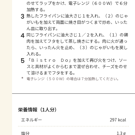
のせてラップをかけ、電子レンジ（６００Ｗ）で６分
加熱する。
3
熱したフライパンに油大さじ１を入れ、（２）のじゃ
がいもを加えて両面に焼き目がつくまで炒め、いった
ん皿に取り出す。
4
同じフライパンに油大さじ１／２を入れ、（１）の鶏
肉を加えてフタをして蒸し焼きにする。肉に火が通っ
たら、いったん火を止め、（３）のじゃがいもを戻し
入れる。
5
「Ｂｉｓｔｒｏ Ｄｏ」を加えて再び火をつけ、ソー
スと具材がよくからむまで混ぜ合わせ、チーズをのせ
て溶けるまでフタをする。
＊
電子レンジ（５００Ｗ）の場合は７分加熱してください。
栄養情報（1人分）
エネルギー
297 kcal
塩分
1.3 g