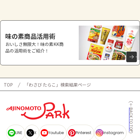
よくあるお問い合わせ
お買い物
味の素商品活用術
AJINOMOTO PARK とは
おいしさ無限大！味の素KK商
品の活用術をご紹介！
TOP
「わさび たらこ」検索結果ページ
BACK TO TOP
LINE
X
Youtube
Pinterest
Instagram