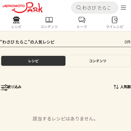
キャンセル
キャンセル
レシピ
コンテンツ
トーク
マイレシピ
レシピ
コンテンツ
ログインするとレシピを保存できます
"わさび たらこ"の人気レシピ
0件
ログイン
新規登録
人気の食材・レシピ
レシピ
コンテンツ
ホーム
きゅうり
なす
トマト
とうもろこし
ピーマン
みょうが
ゴーヤ
コンテンツ
絞り込み
人気順
レシピ
トーク
該当するレシピはありません。