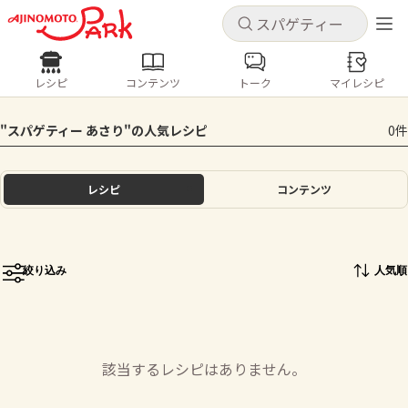
キャンセル
キャンセル
レシピ
コンテンツ
トーク
マイレシピ
レシピ
コンテンツ
ログインするとレシピを保存できます
"スパゲティー あさり"の人気レシピ
0件
ログイン
新規登録
人気の食材・レシピ
レシピ
コンテンツ
ホーム
きゅうり
なす
トマト
とうもろこし
ピーマン
みょうが
ゴーヤ
コンテンツ
絞り込み
人気順
レシピ
トーク
該当するレシピはありません。