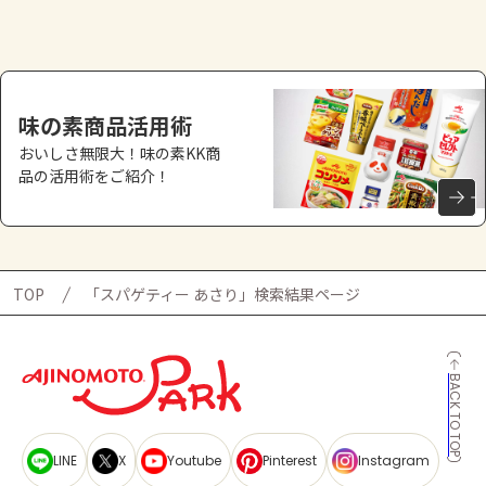
よくあるお問い合わせ
お買い物
味の素商品活用術
AJINOMOTO PARK とは
おいしさ無限大！味の素KK商
品の活用術をご紹介！
TOP
「スパゲティー あさり」検索結果ページ
BACK TO TOP
LINE
X
Youtube
Pinterest
Instagram