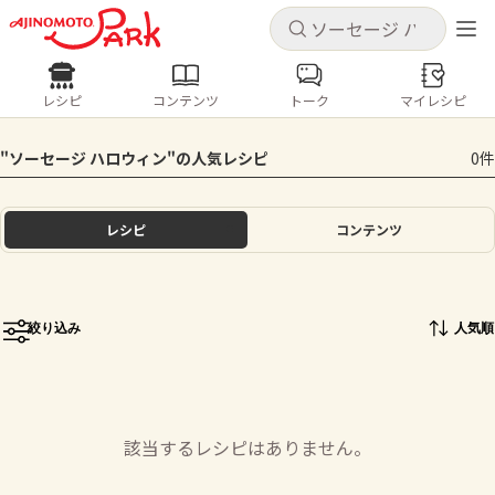
キャンセル
キャンセル
レシピ
コンテンツ
トーク
マイレシピ
レシピ
コンテンツ
ログインするとレシピを保存できます
"ソーセージ ハロウィン"の人気レシピ
0件
ログイン
新規登録
人気の食材・レシピ
レシピ
コンテンツ
ホーム
きゅうり
なす
トマト
とうもろこし
ピーマン
みょうが
ゴーヤ
コンテンツ
絞り込み
人気順
レシピ
トーク
該当するレシピはありません。