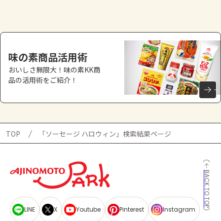
よくあるお問い合わせ
お買い物
味の素商品活用術
AJINOMOTO PARK とは
おいしさ無限大！味の素KK商
品の活用術をご紹介！
TOP
「ソーセージ ハロウィン」検索結果ページ
BACK TO TOP
LINE
X
Youtube
Pinterest
Instagram