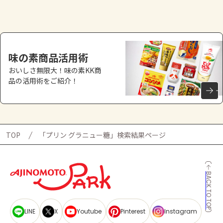
よくあるお問い合わせ
お買い物
味の素商品活用術
AJINOMOTO PARK とは
おいしさ無限大！味の素KK商
品の活用術をご紹介！
TOP
「プリン グラニュー糖」検索結果ページ
BACK TO TOP
LINE
X
Youtube
Pinterest
Instagram