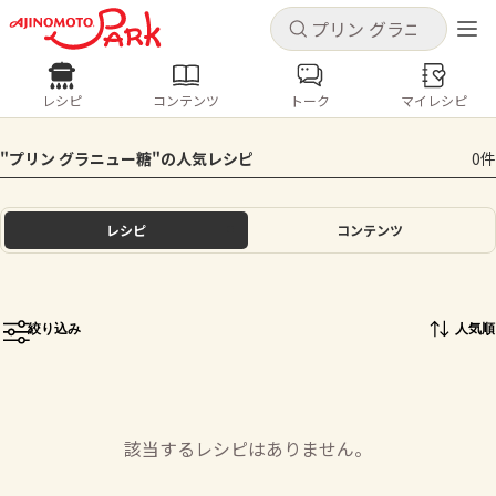
キャンセル
キャンセル
レシピ
コンテンツ
トーク
マイレシピ
レシピ
コンテンツ
ログインするとレシピを保存できます
"プリン グラニュー糖"の人気レシピ
0件
ログイン
新規登録
人気の食材・レシピ
レシピ
コンテンツ
ホーム
きゅうり
なす
トマト
とうもろこし
ピーマン
みょうが
ゴーヤ
コンテンツ
絞り込み
人気順
レシピ
トーク
該当するレシピはありません。