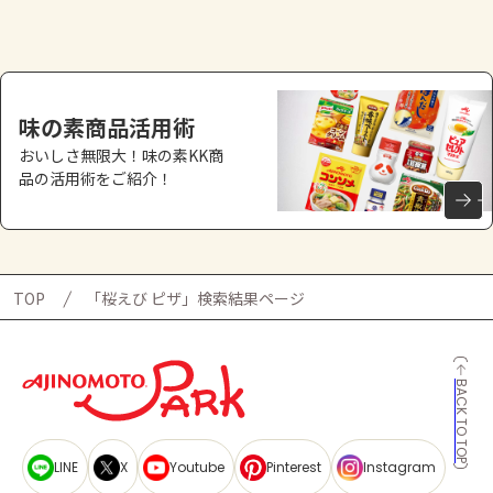
よくあるお問い合わせ
お買い物
味の素商品活用術
AJINOMOTO PARK とは
おいしさ無限大！味の素KK商
品の活用術をご紹介！
TOP
「桜えび ピザ」検索結果ページ
BACK TO TOP
LINE
X
Youtube
Pinterest
Instagram