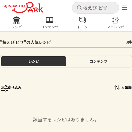
キャンセル
キャンセル
レシピ
コンテンツ
トーク
マイレシピ
レシピ
コンテンツ
ログインするとレシピを保存できます
"桜えび ピザ"の人気レシピ
0件
ログイン
新規登録
人気の食材・レシピ
レシピ
コンテンツ
ホーム
きゅうり
なす
トマト
とうもろこし
ピーマン
みょうが
ゴーヤ
コンテンツ
絞り込み
人気順
レシピ
トーク
該当するレシピはありません。