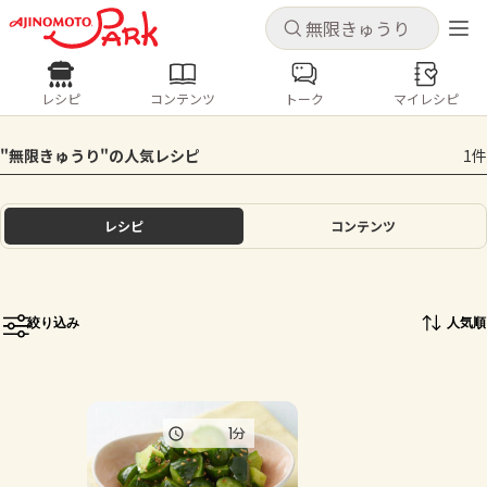
キャンセル
キャンセル
レシピ
コンテンツ
トーク
マイレシピ
レシピ
コンテンツ
ログインするとレシピを保存できます
"無限きゅうり"の人気レシピ
1件
ログイン
新規登録
人気の食材・レシピ
レシピ
コンテンツ
ホーム
きゅうり
なす
トマト
とうもろこし
ピーマン
みょうが
ゴーヤ
コンテンツ
絞り込み
人気順
レシピ
トーク
1
分