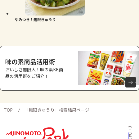
よくあるお問い合わせ
お買い物
やみつき！無限きゅうり
AJINOMOTO PARK とは
味の素商品活用術
おいしさ無限大！味の素KK商
品の活用術をご紹介！
TOP
「無限きゅうり」検索結果ページ