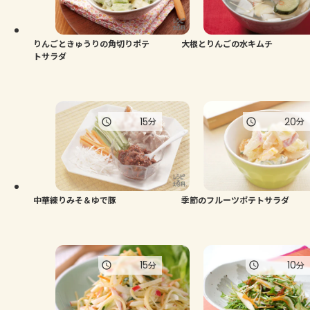
よくあるお問い合わせ
お買い物
りんごときゅうりの角切りポテ
大根とりんごの水キムチ
トサラダ
AJINOMOTO PARK とは
15
20
分
分
中華練りみそ＆ゆで豚
季節のフルーツポテトサラダ
15
10
分
分