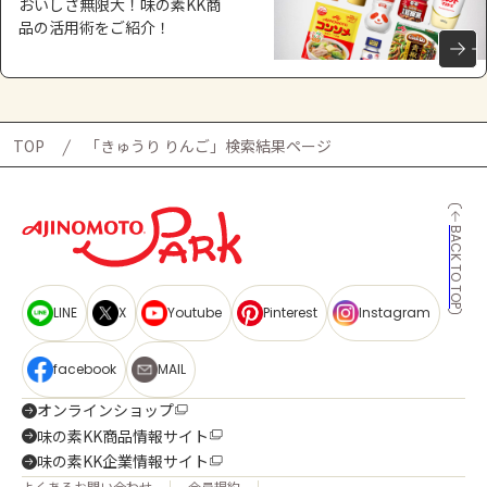
おいしさ無限大！味の素KK商
品の活用術をご紹介！
TOP
「きゅうり りんご」検索結果ページ
BACK TO TOP
LINE
X
Youtube
Pinterest
Instagram
facebook
MAIL
オンラインショップ
味の素KK商品情報サイト
味の素KK企業情報サイト
よくあるお問い合わせ
会員規約