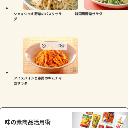
シャキシャキ野菜のパスタサラ
韓国風野菜サラダ
ダ
10
分
アイスバインと春雨のキムチマ
ヨサラダ
味の素商品活用術