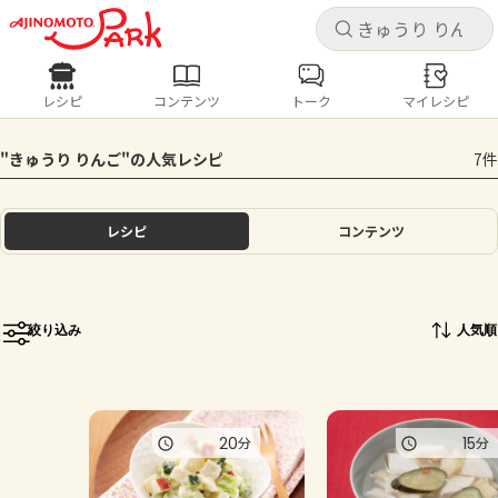
キャ
キャ
レシピ
コンテンツ
トーク
マイレシピ
レシピ
コンテンツ
ログインするとレシピを保存できます
"きゅうり りんご"の人気レシピ
7件
ログイン
新規登録
人気の食材・レシピ
レシピ
コンテンツ
ホーム
きゅうり
なす
トマト
とうもろこし
ピーマン
みょうが
ゴーヤ
コンテンツ
絞り込み
人気順
レシピ
トーク
20
15
分
分