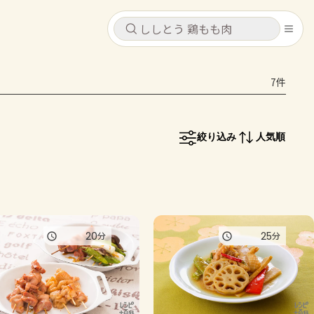
キャンセル
キャンセル
7件
シピ
コンテンツ
ログインするとレシピを保存できます
ログイン
新規登録
絞り込み
人気順
レシピ
ホーム
なす
トマト
とうもろこし
ピーマン
みょうが
コンテンツ
20
25
分
分
レシピ
トーク