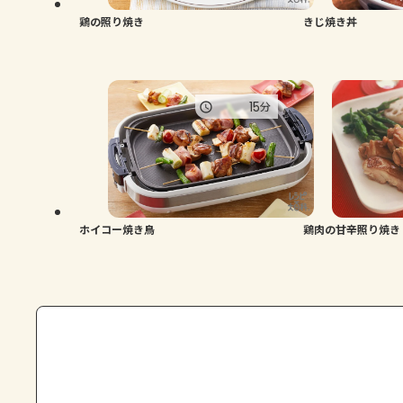
鶏の照り焼き
きじ焼き丼
15
分
ホイコー焼き鳥
鶏肉の甘辛照り焼き