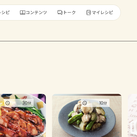
レシピ
コンテンツ
トーク
マイレシピ
レ
人気の食材・
きゅうり
ゴーヤ
30
10
分
分