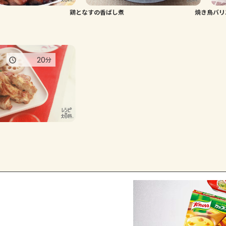
鶏となすの香ばし煮
焼き鳥バリ
20
分