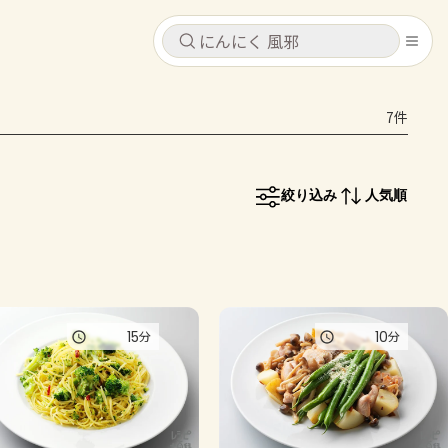
キャンセル
キャンセル
7件
シピ
コンテンツ
ログインするとレシピを保存できます
ログイン
新規登録
絞り込み
人気順
レシピ
ホーム
なす
トマト
とうもろこし
ピーマン
みょうが
コンテンツ
15
10
分
分
レシピ
トーク