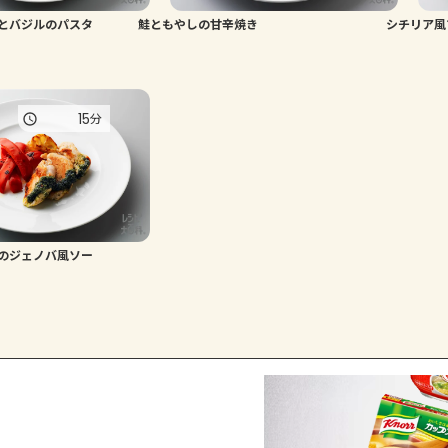
とバジルのパスタ
鮭ともやしの甘辛焼き
シチリア風
15
分
のジェノバ風ソー