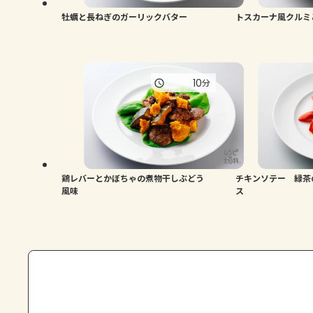
牡蠣と長ねぎのガーリックバター
トスカーナ風クルミ
10
分
鶏レバーとかぼちゃの煮物干しぶどう
チキンソテー 緑茶
風味
ス