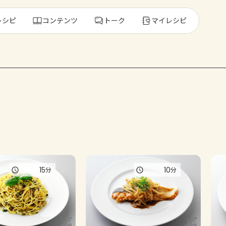
レシピ
コンテンツ
トーク
マイレシピ
レ
人気の食材・
きゅうり
ゴーヤ
15
10
分
分