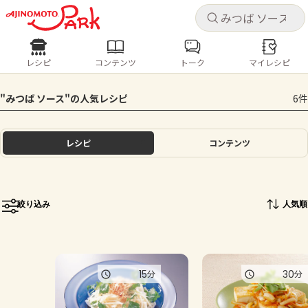
キャ
キャ
レシピ
コンテンツ
トーク
マイレシピ
レシピ
コンテンツ
ログインするとレシピを保存できます
"みつば ソース"の人気レシピ
6件
ログイン
新規登録
人気の食材・レシピ
レシピ
コンテンツ
ホーム
きゅうり
なす
トマト
とうもろこし
ピーマン
みょうが
ゴーヤ
コンテンツ
絞り込み
人気順
レシピ
トーク
15
30
分
分