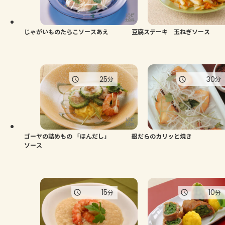
よくあるお問い合わせ
お買い物
じゃがいものたらこソースあえ
豆腐ステーキ 玉ねぎソース
AJINOMOTO PARK とは
25
30
分
分
ゴーヤの詰めもの 「ほんだし」
銀だらのカリッと焼き
ソース
15
10
分
分