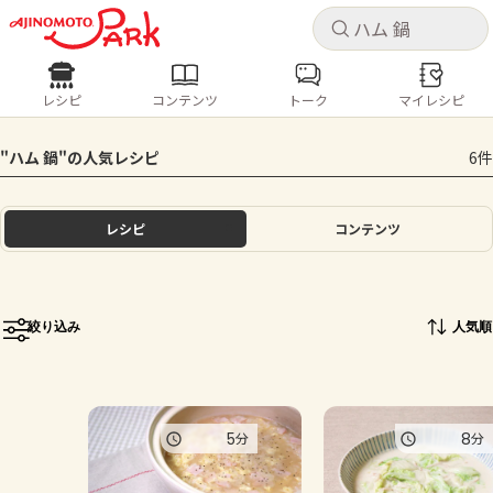
キャ
キャ
レシピ
コンテンツ
トーク
マイレシピ
レシピ
コンテンツ
ログインするとレシピを保存できます
"ハム 鍋"の人気レシピ
6件
ログイン
新規登録
人気の食材・レシピ
レシピ
コンテンツ
ホーム
きゅうり
なす
トマト
とうもろこし
ピーマン
みょうが
ゴーヤ
コンテンツ
絞り込み
人気順
レシピ
トーク
5
8
分
分