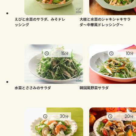
よくあるお問い合わせ
お買い物
えびと水菜のサラダ、みそドレ
大根と水菜のシャキシャキサラ
ッシング
ダ～中華風ドレッシング～
AJINOMOTO PARK とは
15
10
分
分
水菜とささみのサラダ
韓国風野菜サラダ
30
20
分
分