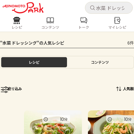
キャ
キャ
レシピ
コンテンツ
トーク
マイレシピ
レシピ
コンテンツ
ログインするとレシピを保存できます
"水菜 ドレッシング"の人気レシピ
6件
ログイン
新規登録
人気の食材・レシピ
レシピ
コンテンツ
ホーム
きゅうり
なす
トマト
とうもろこし
ピーマン
みょうが
ゴーヤ
コンテンツ
絞り込み
人気順
レシピ
トーク
10
10
分
分