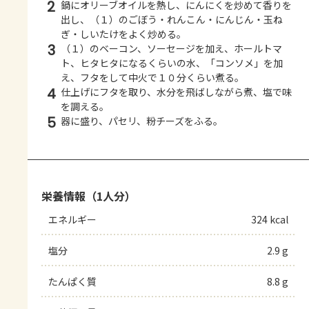
2
鍋にオリーブオイルを熱し、にんにくを炒めて香りを
出し、（１）のごぼう・れんこん・にんじん・玉ね
ぎ・しいたけをよく炒める。
3
（１）のベーコン、ソーセージを加え、ホールトマ
ト、ヒタヒタになるくらいの水、「コンソメ」を加
え、フタをして中火で１０分くらい煮る。
4
仕上げにフタを取り、水分を飛ばしながら煮、塩で味
を調える。
5
器に盛り、パセリ、粉チーズをふる。
栄養情報（1人分）
エネルギー
324 kcal
塩分
2.9 g
たんぱく質
8.8 g