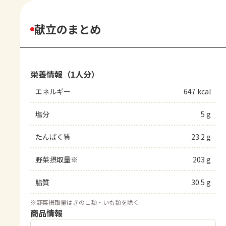
献立のまとめ
栄養情報（1人分）
エネルギー
647 kcal
塩分
5 g
たんぱく質
23.2 g
野菜摂取量※
203 g
脂質
30.5 g
※
野菜摂取量はきのこ類・いも類を除く
商品情報