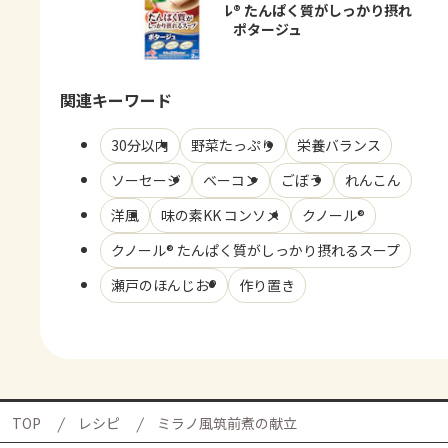
「クノール® たんぱく質がしっかり摂れ
るスープ」ポタージュ
関連キーワード
30分以内
野菜たっぷり
栄養バランス
ソーセージ
ベーコン
ごぼう
れんこん
洋風
味の素KK コンソメ
クノール®
クノール® たんぱく質がしっかり摂れるスープ
瀬戸のほんじお®
作り置き
TOP
レシピ
ミラノ風筑前煮の献立