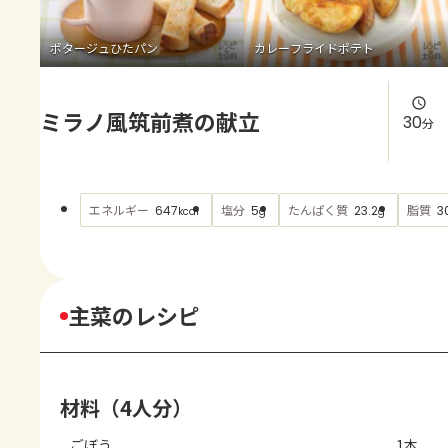
よくあるお問い合わせ
ポタージュひたパン
カレーフライドポテト
お買い物
ミラノ風筑前煮の献立
AJINOMOTO PARK とは
30
分
エネルギー
塩分
たんぱく質
脂質
647
5
23.2
3
kcal
g
g
主菜のレシピ
材料（4人分）
ごぼう
1本