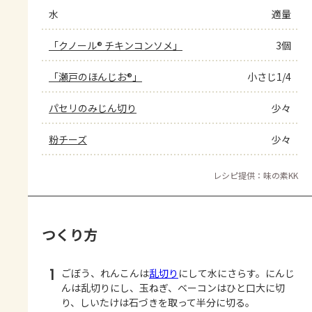
水
適量
「クノール® チキンコンソメ」
3個
「瀬戸のほんじお®」
小さじ1/4
パセリのみじん切り
少々
粉チーズ
少々
レシピ提供：味の素KK
つくり方
1
ごぼう、れんこんは
乱切り
にして水にさらす。にんじ
んは乱切りにし、玉ねぎ、ベーコンはひと口大に切
り、しいたけは石づきを取って半分に切る。