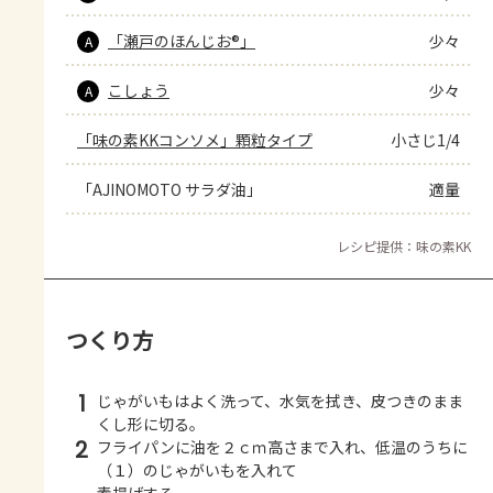
「瀬戸のほんじお®」
少々
A
こしょう
少々
A
「味の素KKコンソメ」顆粒タイプ
小さじ1/4
「AJINOMOTO サラダ油」
適量
レシピ提供：味の素KK
つくり方
1
じゃがいもはよく洗って、水気を拭き、皮つきのまま
くし形に切る。
2
フライパンに油を２ｃｍ高さまで入れ、低温のうちに
（１）のじゃがいもを入れて