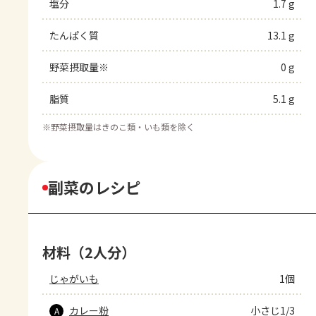
塩分
1.7 g
たんぱく質
13.1 g
野菜摂取量※
0 g
脂質
5.1 g
※
野菜摂取量はきのこ類・いも類を除く
副菜のレシピ
材料（2人分）
じゃがいも
1個
カレー粉
小さじ1/3
A