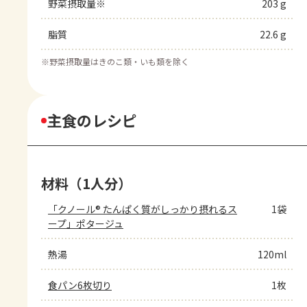
野菜摂取量※
203 g
脂質
22.6 g
※
野菜摂取量はきのこ類・いも類を除く
主食のレシピ
材料（1人分）
「クノール® たんぱく質がしっかり摂れるス
1袋
ープ」ポタージュ
熱湯
120ml
食パン6枚切り
1枚