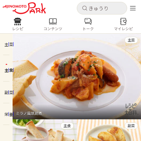
キャンセル
キャンセル
レシピ
コンテンツ
トーク
マイレシピ
レシピ
コンテンツ
ログインするとレシピを保存できます
主菜
ログイン
新規登録
主菜
人気の食材・レシピ
主食
ホーム
きゅうり
なす
トマト
とうもろこし
ピーマン
みょうが
ゴーヤ
コンテンツ
副菜
レシピ
ミラノ風筑前煮
栄養
トーク
主食
副菜