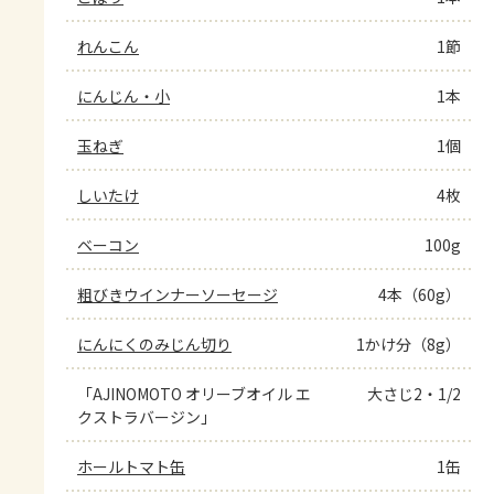
れんこん
1節
にんじん・小
1本
玉ねぎ
1個
しいたけ
4枚
ベーコン
100g
粗びきウインナーソーセージ
4本（60g）
にんにくのみじん切り
1かけ分（8g）
「AJINOMOTO オリーブオイル エ
大さじ2・1/2
クストラバージン」
ホールトマト缶
1缶