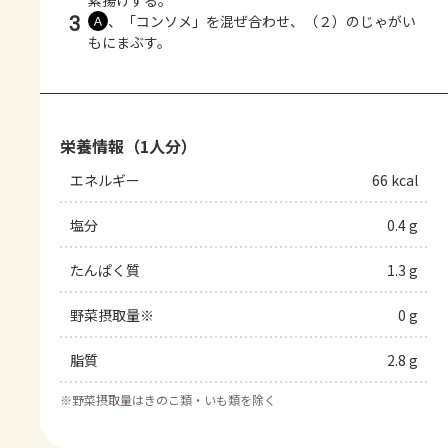
素揚げする。
3
、「コンソメ」を混ぜ合わせ、（２）のじゃがい
Ａ
もにまぶす。
栄養情報（1人分）
エネルギー
66 kcal
塩分
0.4 g
たんぱく質
1.3 g
野菜摂取量※
0 g
脂質
2.8 g
※
野菜摂取量はきのこ類・いも類を除く