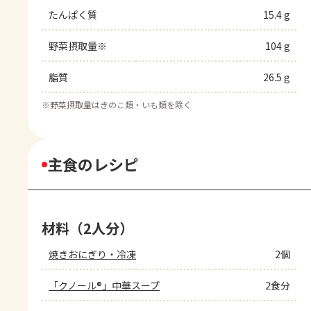
たんぱく質
15.4 g
野菜摂取量※
104 g
脂質
26.5 g
※
野菜摂取量はきのこ類・いも類を除く
主食のレシピ
材料（2人分）
焼きおにぎり・冷凍
2個
「クノール®」中華スープ
2食分