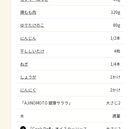
鶏もも肉
120g
ゆでたけのこ
80g
にんじん
1/2本
干ししいたけ
4枚
ねぎ
1/4本
しょうが
1かけ
にんにく
2かけ
「AJINOMOTO 健康サララ」
大さじ2
水
適量
「Cook Do®」オイスターソース
大さじ2
A