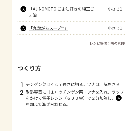
「AJINOMOTO ごま油好きの純正ご
小さじ1
A
ま油」
「丸鶏がらスープ™」
小さじ1
A
レシピ提供：味の素KK
つくり方
1
チンゲン菜は４ｃｍ長さに切る。ツナは汁気をきる。
2
耐熱容器に（１）のチンゲン菜・ツナを入れ、ラップ
をかけて電子レンジ（６００Ｗ）で２分加熱し、
Ａ
を加えて混ぜ合わせる。