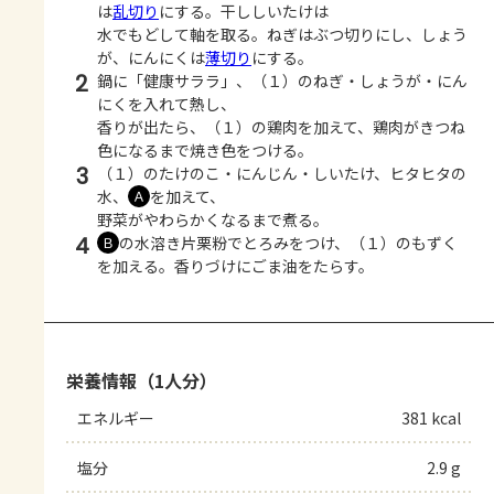
は
乱切り
にする。干ししいたけは
水でもどして軸を取る。ねぎはぶつ切りにし、しょう
が、にんにくは
薄切り
にする。
2
鍋に「健康サララ」、（１）のねぎ・しょうが・にん
にくを入れて熱し、
香りが出たら、（１）の鶏肉を加えて、鶏肉がきつね
色になるまで焼き色をつける。
3
（１）のたけのこ・にんじん・しいたけ、ヒタヒタの
水、
を加えて、
Ａ
野菜がやわらかくなるまで煮る。
4
の水溶き片栗粉でとろみをつけ、（１）のもずく
Ｂ
を加える。香りづけにごま油をたらす。
栄養情報（1人分）
エネルギー
381 kcal
塩分
2.9 g