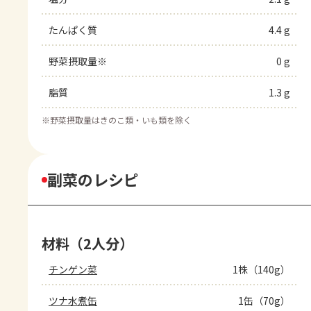
たんぱく質
4.4 g
野菜摂取量※
0 g
脂質
1.3 g
※
野菜摂取量はきのこ類・いも類を除く
副菜のレシピ
材料（2人分）
チンゲン菜
1株（140g）
ツナ水煮缶
1缶（70g）