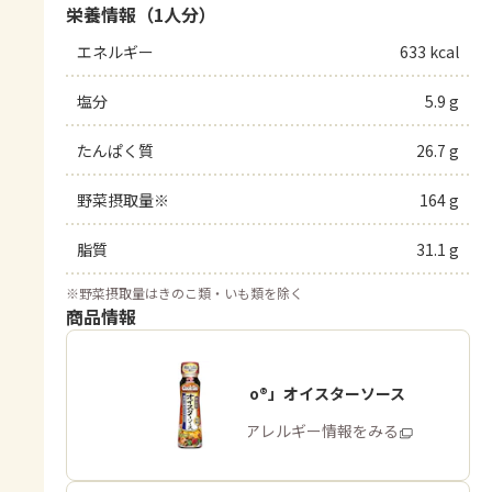
栄養情報（1人分）
エネルギー
633 kcal
塩分
5.9 g
たんぱく質
26.7 g
野菜摂取量※
164 g
脂質
31.1 g
※
野菜摂取量はきのこ類・いも類を除く
商品情報
「Cook Do®」オイスターソース
商品・アレルギー情報をみる