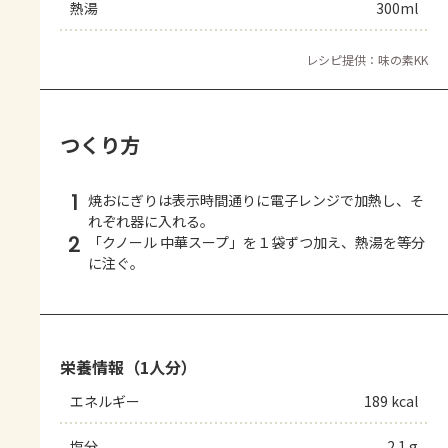
熱湯
300ml
レシピ提供：味の素KK
つくり方
1
焼おにぎりは表示時間通りに電子レンジで加熱し、そ
れぞれ器に入れる。
2
「クノール 中華スープ」を１袋ずつ加え、熱湯を等分
に注ぐ。
栄養情報（1人分）
エネルギー
189 kcal
塩分
2.1 g