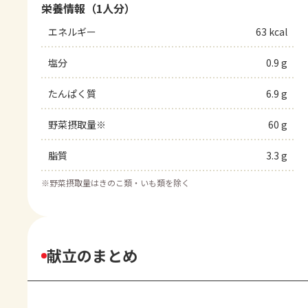
栄養情報（1人分）
エネルギー
63 kcal
塩分
0.9 g
たんぱく質
6.9 g
野菜摂取量※
60 g
脂質
3.3 g
※
野菜摂取量はきのこ類・いも類を除く
献立のまとめ