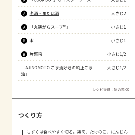
老酒・または酒
大さじ2
A
「丸鶏がらスープ™」
小さじ1
A
水
小さじ1
B
片栗粉
小さじ1/2
B
「AJINOMOTO ごま油好きの純正ごま
大さじ1/2
油」
レシピ提供：味の素KK
つくり方
1
もずくは食べやすく切る。鶏肉、たけのこ、にんじん