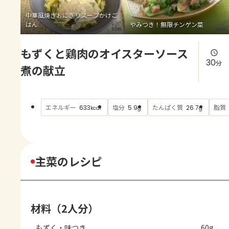
よくあるお問い合わせ
中華風焼きおにぎりスープかけご
はん
やみつき！無限チンゲン菜
お買い物
もずくと鶏肉のオイスターソース
AJINOMOTO PARK とは
30
分
煮の献立
エネルギー
塩分
たんぱく質
脂質
633
5.9
26.7
kcal
g
g
主菜のレシピ
材料（2人分）
もずく・味つき
60g