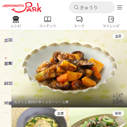
キャンセル
キャンセル
レシピ
コンテンツ
トーク
マイレシピ
レシピ
コンテンツ
ログインするとレシピを保存できます
主菜
ログイン
新規登録
主菜
人気の食材・レシピ
主食
ホーム
きゅうり
なす
トマト
とうもろこし
ピーマン
みょうが
ゴーヤ
コンテンツ
副菜
レシピ
もずくと鶏肉のオイスターソース煮
栄養
トーク
主食
副菜