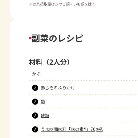
※
野菜摂取量はきのこ類・いも類を除く
副菜のレシピ
材料（2人分）
かぶ
赤じそのふりかけ
A
酢
A
砂糖
A
うま味調味料「味の素®」70g瓶
A