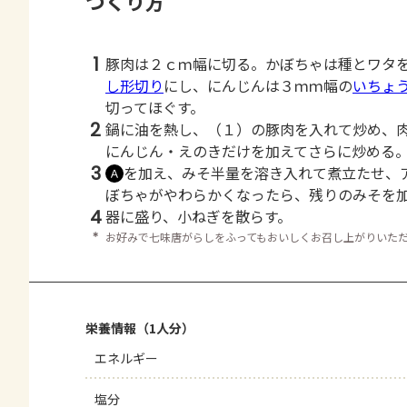
つくり方
1
豚肉は２ｃｍ幅に切る。かぼちゃは種とワタ
し形切り
にし、にんじんは３ｍｍ幅の
いちょ
切ってほぐす。
2
鍋に油を熱し、（１）の豚肉を入れて炒め、
にんじん・えのきだけを加えてさらに炒める
3
を加え、みそ半量を溶き入れて煮立たせ、
Ａ
ぼちゃがやわらかくなったら、残りのみそを
4
器に盛り、小ねぎを散らす。
＊
お好みで七味唐がらしをふってもおいしくお召し上がりいた
栄養情報（1人分）
エネルギー
塩分