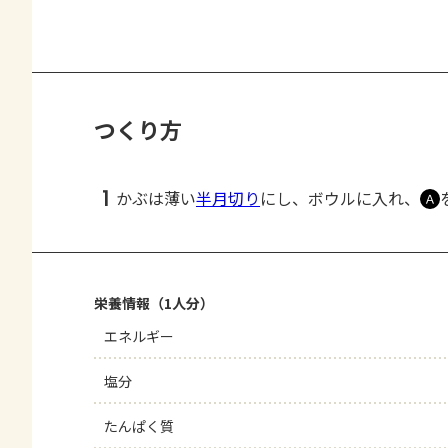
つくり方
1
かぶは薄い
半月切り
にし、ボウルに入れ、
Ａ
栄養情報（1人分）
エネルギー
塩分
たんぱく質