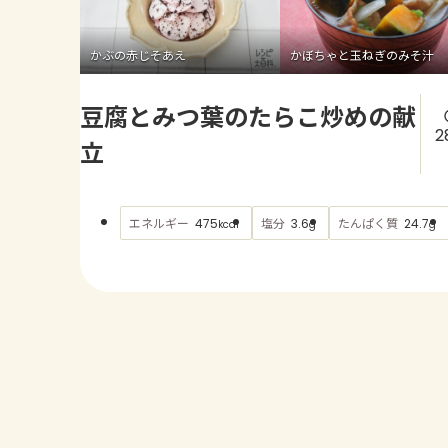
かぶの赤じそあえ
かぼちゃと玉ねぎのみそ汁
豆腐とみつ葉のたらこ炒めの献
2
立
エネルギー
塩分
たんぱく質
475
3.6
24.7
kcal
g
g