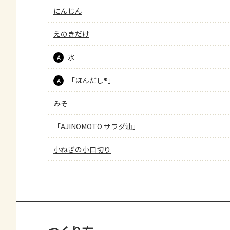
にんじん
えのきだけ
水
A
「ほんだし®」
A
みそ
「AJINOMOTO サラダ油」
小ねぎの小口切り