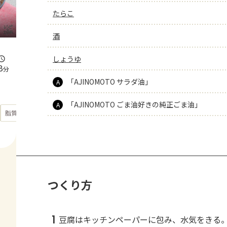
たらこ
酒
しょうゆ
8
分
「AJINOMOTO サラダ油」
A
「AJINOMOTO ごま油好きの純正ごま油」
A
もっと見る
脂質
33.2
g
つくり方
1
豆腐はキッチンペーパーに包み、水気をきる