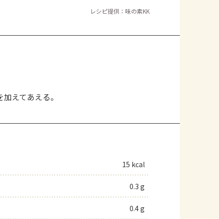
レシピ提供：味の素KK
を加えてあえる。
15 kcal
0.3 g
0.4 g