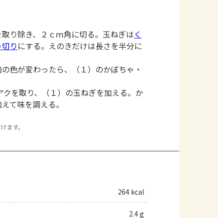
を取り除き、２ｃｍ角に切る。玉ねぎは
く
う切り
にする。えのきだけは長さを半分に
肉の色が変わったら、（１）のかぼちゃ・
。
アクを取り、（１）の玉ねぎを加える。か
加えて味を調える。
だけます。
264 kcal
2.4 g