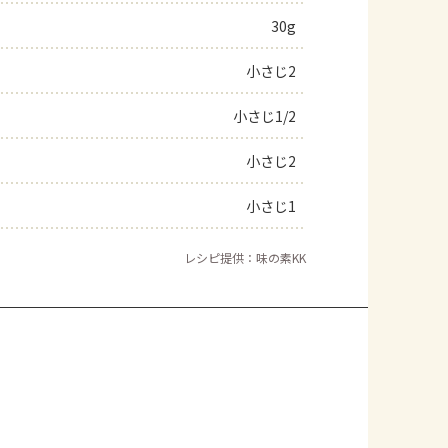
30g
よくあるお問い合わせ
小さじ2
お買い物
小さじ1/2
AJINOMOTO PARK とは
小さじ2
小さじ1
レシピ提供：味の素KK
。