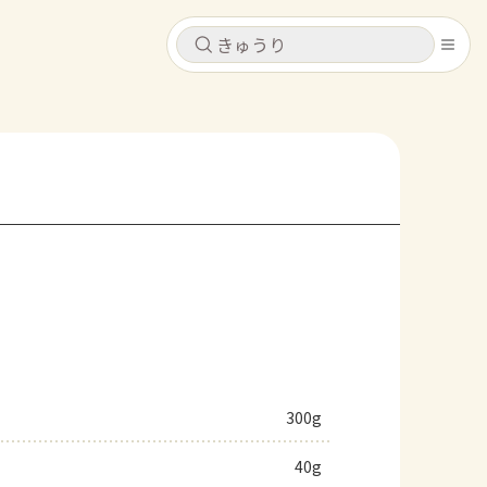
キャンセル
キャンセル
シピ
コンテンツ
ログインするとレシピを保存できます
ログイン
新規登録
レシピ
ホーム
なす
トマト
とうもろこし
ピーマン
みょうが
コンテンツ
レシピ
300g
トーク
40g