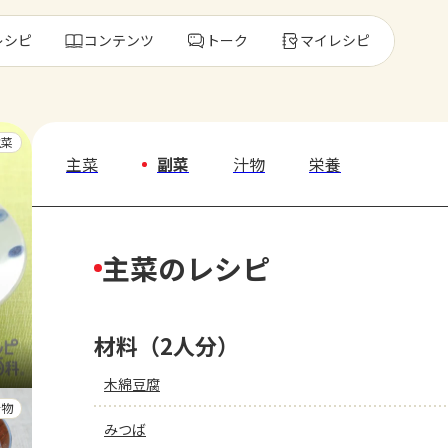
レシピ
コンテンツ
トーク
マイレシピ
レ
主菜
主菜
副菜
汁物
栄養
人気の食材・
主菜のレシピ
きゅうり
ゴーヤ
材料（2人分）
木綿豆腐
汁物
みつば