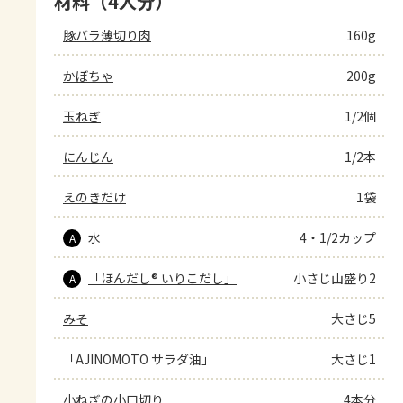
材料（4人分）
豚バラ薄切り肉
160g
かぼちゃ
200g
玉ねぎ
1/2個
にんじん
1/2本
えのきだけ
1袋
水
4・1/2カップ
A
「ほんだし® いりこだし」
小さじ山盛り2
A
みそ
大さじ5
「AJINOMOTO サラダ油」
大さじ1
小ねぎの小口切り
4本分