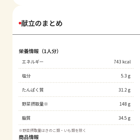
献立のまとめ
栄養情報（1人分）
エネルギー
743 kcal
塩分
5.3 g
たんぱく質
31.2 g
野菜摂取量※
148 g
脂質
34.5 g
※
野菜摂取量はきのこ類・いも類を除く
商品情報