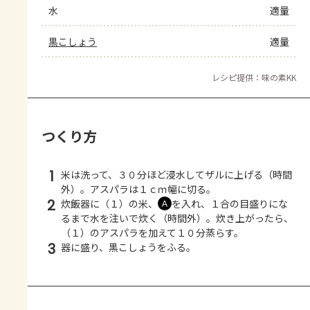
水
適量
黒こしょう
適量
レシピ提供：味の素KK
つくり方
1
米は洗って、３０分ほど浸水してザルに上げる（時間
外）。アスパラは１ｃｍ幅に切る。
2
炊飯器に（１）の米、
を入れ、１合の目盛りにな
Ａ
るまで水を注いで炊く（時間外）。炊き上がったら、
（１）のアスパラを加えて１０分蒸らす。
3
器に盛り、黒こしょうをふる。