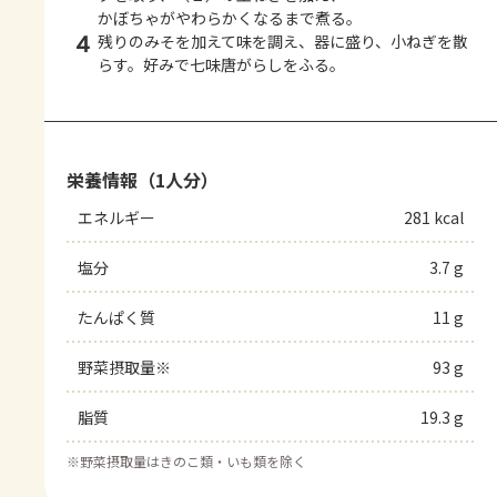
かぼちゃがやわらかくなるまで煮る。
4
残りのみそを加えて味を調え、器に盛り、小ねぎを散
らす。好みで七味唐がらしをふる。
栄養情報（1人分）
エネルギー
281 kcal
塩分
3.7 g
たんぱく質
11 g
野菜摂取量※
93 g
脂質
19.3 g
※
野菜摂取量はきのこ類・いも類を除く