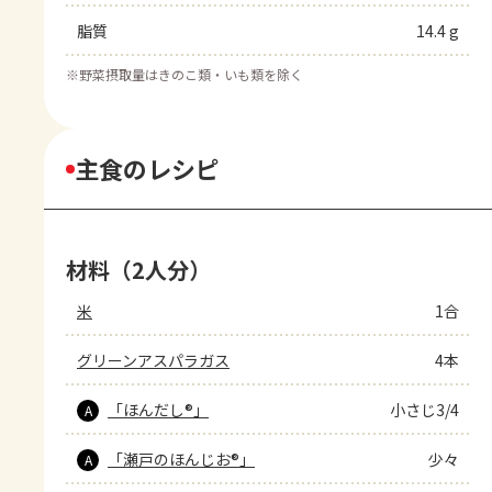
脂質
14.4 g
※
野菜摂取量はきのこ類・いも類を除く
主食のレシピ
材料（2人分）
米
1合
グリーンアスパラガス
4本
「ほんだし®」
小さじ3/4
A
「瀬戸のほんじお®」
少々
A