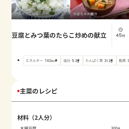
よくあるお問い合わせ
アスパラごはん
かぼちゃの豚汁
お買い物
豆腐とみつ葉のたらこ炒めの献立
AJINOMOTO PARK とは
45
分
エネルギー
塩分
たんぱく質
脂質
743
5.3
31.2
kcal
g
g
主菜のレシピ
材料（2人分）
木綿豆腐
300g