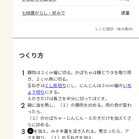
七味唐がらし・好みで
適量
レシピ提供：味の素KK
つくり方
1
豚肉は２ｃｍ幅に切る。かぼちゃは種とワタを取り除
き、２ｃｍ角に切る。
玉ねぎは
くし形切り
にし、にんじんは３ｍｍ幅の
いち
ょう切り
にする。
えのきだけは長さを半分に切ってほぐす。
2
鍋に油を熱し、（１）の豚肉を炒める。肉の色が変わ
ったら、
（１）のかぼちゃ・にんじん・えのきだけを加えてさ
らに炒める。
3
を加え、みそ半量を溶き入れる。煮立ったら、ア
Ａ
クを取り、（１）の玉ねぎを加え、