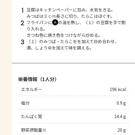
1
豆腐はキッチンペーパーに包み、水気をきる。
みつばは３ｃｍ長さに切り、たらこはほぐす。
2
フライパンに
の油を熱し、（１）の豆腐を手で割
Ａ
り入れる。
きつね色に焼き色をつけながら炒める。
3
（１）のみつば・たらこをを加えて炒め合わせ、
酒、しょうゆを加えて味を調える。
栄養情報（1人分）
エネルギー
196 kcal
塩分
0.9 g
たんぱく質
14.4 g
野菜摂取量※
20 g