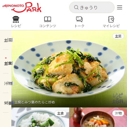
キャンセル
キャンセル
レシピ
コンテンツ
トーク
マイレシピ
レシピ
コンテンツ
ログインするとレシピを保存できます
主菜
ログイン
新規登録
主菜
人気の食材・レシピ
主食
ホーム
きゅうり
なす
トマト
とうもろこし
ピーマン
みょうが
ゴーヤ
コンテンツ
汁物
レシピ
豆腐とみつ葉のたらこ炒め
栄養
トーク
主食
汁物