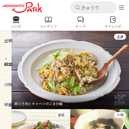
キャンセル
キャンセル
レシピ
コンテンツ
トーク
マイレシピ
レシピ
コンテンツ
ログインするとレシピを保存できます
主食
ログイン
新規登録
主食
人気の食材・レシピ
副菜
ホーム
きゅうり
なす
トマト
とうもろこし
ピーマン
みょうが
ゴーヤ
コンテンツ
汁物
レシピ
豚ひき肉とキャベツのごま炒飯
栄養
トーク
副菜
汁物