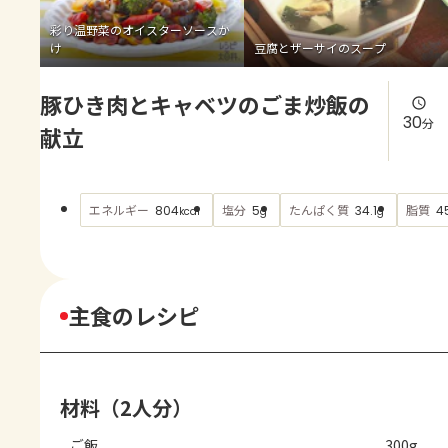
よくあるお問い合わせ
彩り温野菜のオイスターソースか
け
豆腐とザーサイのスープ
お買い物
豚ひき肉とキャベツのごま炒飯の
AJINOMOTO PARK とは
30
分
献立
エネルギー
塩分
たんぱく質
脂質
804
5
34.1
4
kcal
g
g
主食のレシピ
材料（2人分）
ご飯
300g