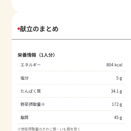
献立のまとめ
栄養情報（1人分）
エネルギー
804 kcal
塩分
5 g
たんぱく質
34.1 g
野菜摂取量※
172 g
脂質
45 g
※
野菜摂取量はきのこ類・いも類を除く