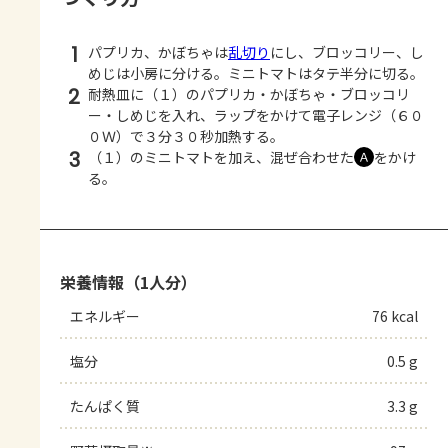
1
パプリカ、かぼちゃは
乱切り
にし、ブロッコリー、し
めじは小房に分ける。ミニトマトはタテ半分に切る。
2
耐熱皿に（１）のパプリカ・かぼちゃ・ブロッコリ
ー・しめじを入れ、ラップをかけて電子レンジ（６０
０Ｗ）で３分３０秒加熱する。
3
（１）のミニトマトを加え、混ぜ合わせた
をかけ
Ａ
る。
栄養情報（1人分）
エネルギー
76 kcal
塩分
0.5 g
たんぱく質
3.3 g