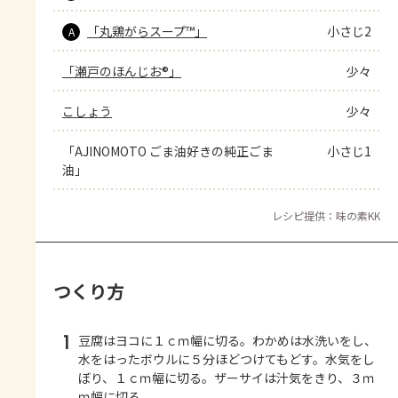
「丸鶏がらスープ™」
小さじ2
A
「瀬戸のほんじお®」
少々
こしょう
少々
「AJINOMOTO ごま油好きの純正ごま
小さじ1
油」
レシピ提供：味の素KK
つくり方
1
豆腐はヨコに１ｃｍ幅に切る。わかめは水洗いをし、
水をはったボウルに５分ほどつけてもどす。水気をし
ぼり、１ｃｍ幅に切る。ザーサイは汁気をきり、３ｍ
ｍ幅に切る。