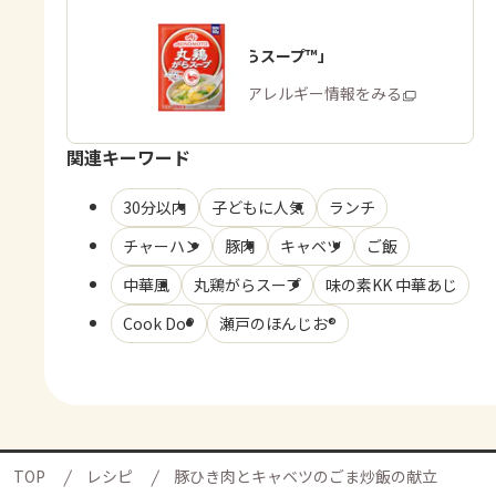
「丸鶏がらスープ™」
商品・アレルギー情報をみる
関連キーワード
30分以内
子どもに人気
ランチ
チャーハン
豚肉
キャベツ
ご飯
中華風
丸鶏がらスープ
味の素KK 中華あじ
Cook Do®
瀬戸のほんじお®
TOP
レシピ
豚ひき肉とキャベツのごま炒飯の献立