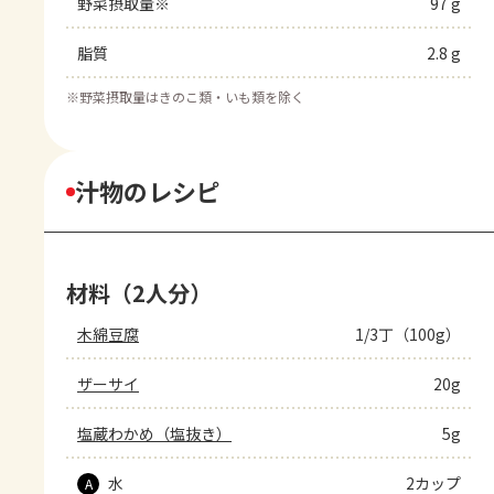
野菜摂取量※
97 g
脂質
2.8 g
※
野菜摂取量はきのこ類・いも類を除く
汁物のレシピ
材料（2人分）
木綿豆腐
1/3丁（100g）
ザーサイ
20g
塩蔵わかめ（塩抜き）
5g
水
2カップ
A