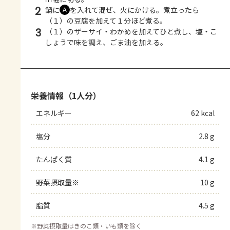
2
鍋に
を入れて混ぜ、火にかける。煮立ったら
Ａ
（１）の豆腐を加えて１分ほど煮る。
3
（１）のザーサイ・わかめを加えてひと煮し、塩・こ
しょうで味を調え、ごま油を加える。
栄養情報（1人分）
エネルギー
62 kcal
塩分
2.8 g
たんぱく質
4.1 g
野菜摂取量※
10 g
脂質
4.5 g
※
野菜摂取量はきのこ類・いも類を除く