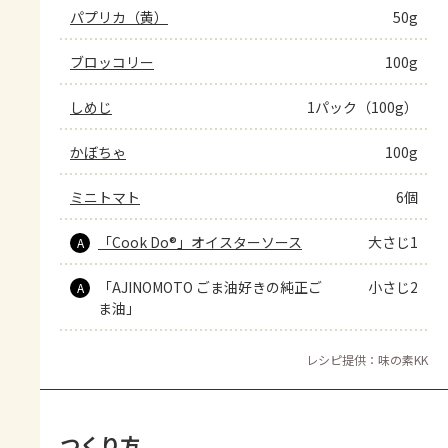
パプリカ（黄）
50g
ブロッコリー
100g
しめじ
1パック（100g）
かぼちゃ
100g
ミニトマト
6個
「Cook Do®」オイスターソース
大さじ1
A
「AJINOMOTO ごま油好きの純正ご
小さじ2
A
ま油」
レシピ提供：味の素KK
つくり方