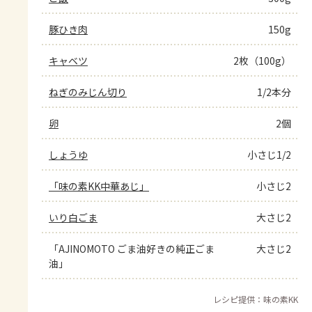
豚ひき肉
150g
キャベツ
2枚（100g）
ねぎのみじん切り
1/2本分
卵
2個
しょうゆ
小さじ1/2
「味の素KK中華あじ」
小さじ2
いり白ごま
大さじ2
「AJINOMOTO ごま油好きの純正ごま
大さじ2
油」
レシピ提供：味の素KK