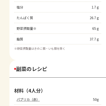
塩分
1.7 g
たんぱく質
26.7 g
野菜摂取量※
65 g
脂質
37.7 g
※
野菜摂取量はきのこ類・いも類を除く
副菜のレシピ
材料（4人分）
パプリカ（赤）
50g