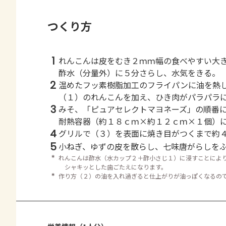
つくり方
1
れんこんは皮をむき２ｍｍ幅の食べやすい大
酢水（分量外）に５分さらし、水気をきる。
2
温めたフッ素樹脂加工のフライパンに油を熱
（１）のれんこんを加え、ひき肉がパラパラ
3
みそ、「ピュアセレクトマヨネーズ」の順番
耐熱容器（約１８ｃｍ×約１２ｃｍ×１個）
4
グリルで（３）を表面に焼き目がつくまで約
5
小ねぎ、ゆずの皮を散らし、七味唐がらしを
＊
れんこんは酢水（水カップ２＋酢小さじ１）に浸すことによ
シャキッとした歯ごたえになります。
＊
作り方（２）の油を入れ過ぎると仕上がりが油っぽくなるの