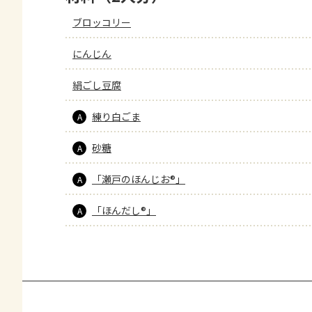
ブロッコリー
にんじん
絹ごし豆腐
練り白ごま
A
砂糖
A
「瀬戸のほんじお®」
A
「ほんだし®」
A