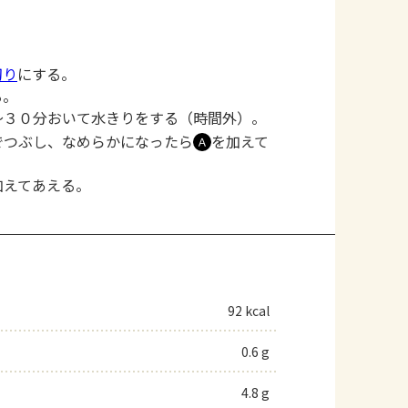
切り
にする。
る。
～３０分おいて水きりをする（時間外）。
でつぶし、なめらかになったら
を加えて
Ａ
加えてあえる。
92 kcal
0.6 g
4.8 g