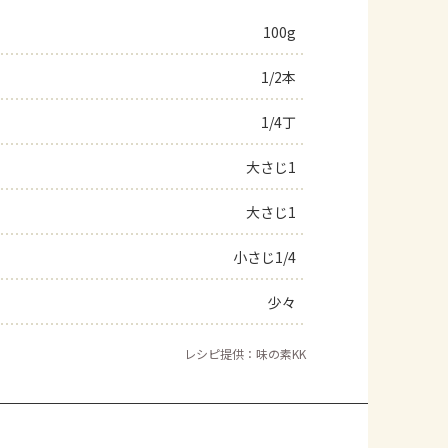
100g
1/2本
1/4丁
大さじ1
大さじ1
小さじ1/4
少々
レシピ提供：味の素KK