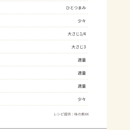
ひとつまみ
よくあるお問い合わせ
少々
お買い物
大さじ1/4
AJINOMOTO PARK とは
大さじ3
適量
適量
適量
少々
レシピ提供：味の素KK