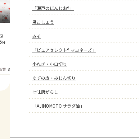
「瀬戸のほんじお®」
黒こしょう
みそ
5
分
「ピュアセレクト® マヨネーズ」
小ねぎ・小口切り
もっと見る
脂質
30.8
g
ゆずの皮・みじん切り
七味唐がらし
「AJINOMOTO サラダ油」