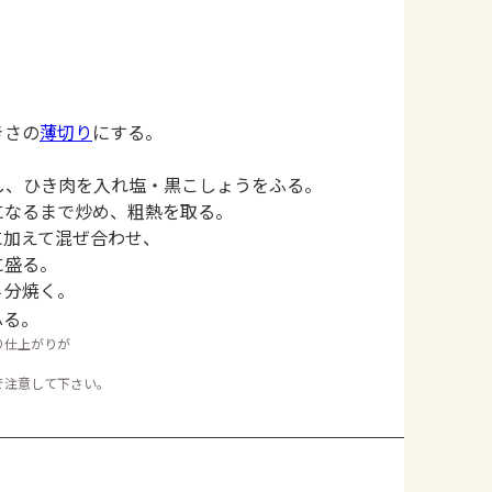
きさの
薄切り
にする。
し、ひき肉を入れ塩・黒こしょうをふる。
になるまで炒め、粗熱を取る。
に加えて混ぜ合わせ、
に盛る。
４分焼く。
ふる。
り仕上がりが
で注意して下さい。