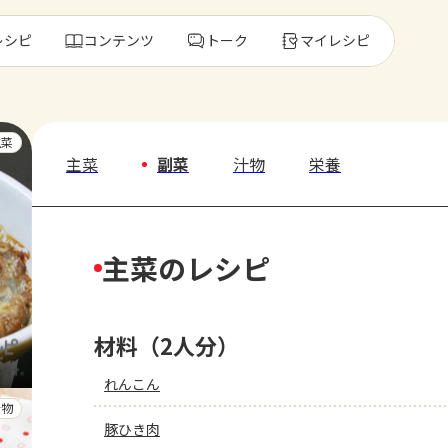
レシピ
コンテンツ
トーク
マイレシピ
レ
主菜
主菜
副菜
汁物
栄養
人気の食材・
主菜のレシピ
きゅうり
ゴーヤ
材料（2人分）
れんこん
汁物
豚ひき肉