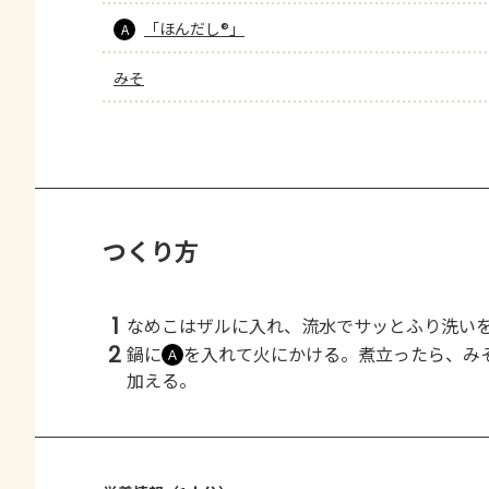
「ほんだし®」
A
みそ
つくり方
1
なめこはザルに入れ、流水でサッとふり洗い
2
鍋に
を入れて火にかける。煮立ったら、み
Ａ
加える。