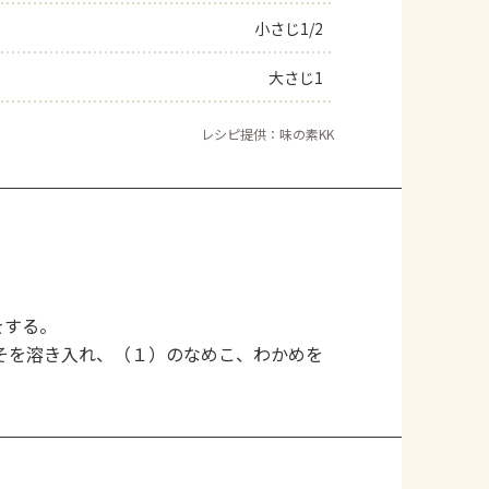
小さじ1/2
大さじ1
レシピ提供：味の素KK
をする。
そを溶き入れ、（１）のなめこ、わかめを