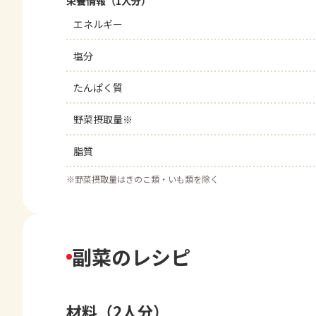
栄養情報（1人分）
エネルギー
塩分
たんぱく質
野菜摂取量※
脂質
※
野菜摂取量はきのこ類・いも類を除く
副菜のレシピ
材料（2人分）