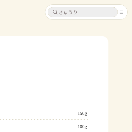
キャンセル
キャンセル
シピ
コンテンツ
ログインするとレシピを保存できます
ログイン
新規登録
レシピ
ホーム
なす
トマト
とうもろこし
ピーマン
みょうが
コンテンツ
レシピ
150g
トーク
100g