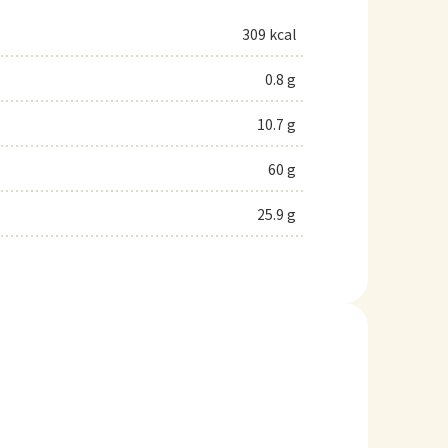
309 kcal
0.8 g
10.7 g
60 g
25.9 g