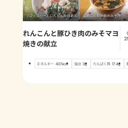
ブロッコリーとにんじんの白あえ
なめことわかめのみそ汁
れんこんと豚ひき肉のみそマヨ
2
焼きの献立
エネルギー
塩分
たんぱく質
427
3
17.4
kcal
g
g