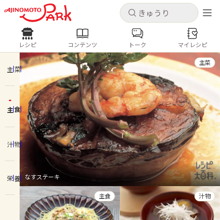
キャンセル
キャンセル
レシピ
コンテンツ
トーク
マイレシピ
レシピ
コンテンツ
ログインするとレシピを保存できます
主菜
ログイン
新規登録
主菜
人気の食材・レシピ
主食
ホーム
きゅうり
なす
トマト
とうもろこし
ピーマン
みょうが
ゴーヤ
コンテンツ
汁物
レシピ
なすステーキ
栄養
トーク
主食
汁物