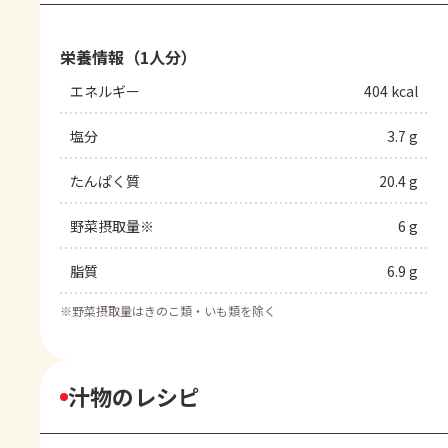
栄養情報（1人分）
エネルギー
404 kcal
塩分
3.7 g
たんぱく質
20.4 g
野菜摂取量※
6 g
脂質
6.9 g
※
野菜摂取量はきのこ類・いも類を除く
汁物のレシピ