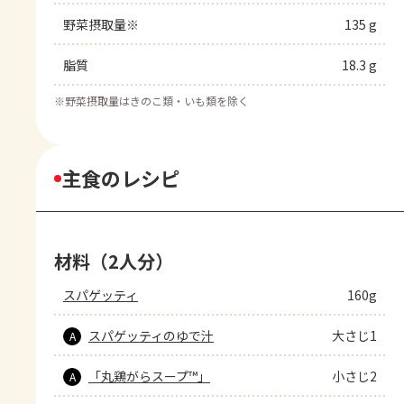
野菜摂取量※
135 g
脂質
18.3 g
※
野菜摂取量はきのこ類・いも類を除く
主食のレシピ
材料（2人分）
スパゲッティ
160g
スパゲッティのゆで汁
大さじ1
A
「丸鶏がらスープ™」
小さじ2
A