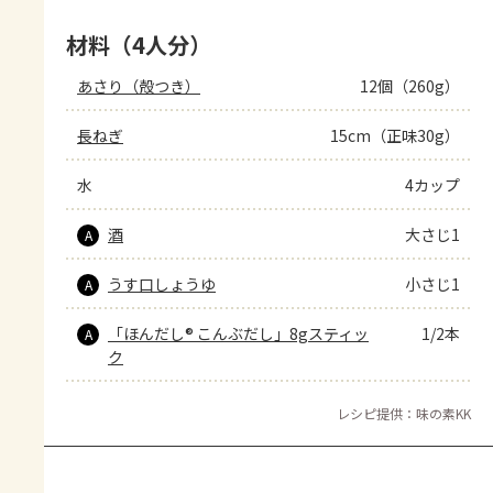
材料（4人分）
あさり（殻つき）
12個（260g）
長ねぎ
15cm（正味30g）
水
4カップ
酒
大さじ1
A
うす口しょうゆ
小さじ1
A
「ほんだし® こんぶだし」8gスティッ
1/2本
A
ク
レシピ提供：味の素KK