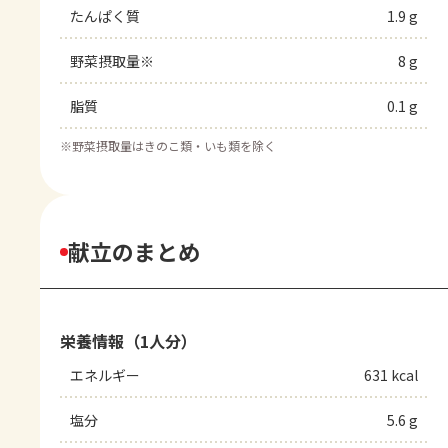
たんぱく質
1.9 g
野菜摂取量※
8 g
脂質
0.1 g
※
野菜摂取量はきのこ類・いも類を除く
献立のまとめ
栄養情報（1人分）
エネルギー
631 kcal
塩分
5.6 g