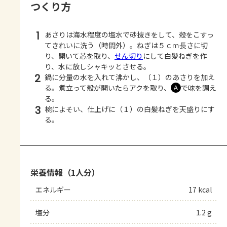
つくり方
1
あさりは海水程度の塩水で砂抜きをして、殻をこすっ
てきれいに洗う（時間外）。ねぎは５ｃｍ長さに切
り、開いて芯を取り、
せん切り
にして白髪ねぎを作
り、水に放しシャキッとさせる。
2
鍋に分量の水を入れて沸かし、（１）のあさりを加え
る。煮立って殻が開いたらアクを取り、
で味を調え
Ａ
る。
3
椀によそい、仕上げに（１）の白髪ねぎを天盛りにす
る。
栄養情報（1人分）
エネルギー
17 kcal
塩分
1.2 g