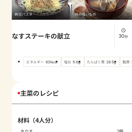
よくあるお問い合わせ
納豆パスタ
貝の吸いもの
お買い物
なすステーキの献立
AJINOMOTO PARK とは
30
分
エネルギー
塩分
たんぱく質
脂質
631
5.6
29.5
kcal
g
g
主菜のレシピ
材料（4人分）
丸なす
2個