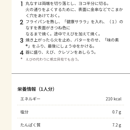
1
丸なすは両端を切り落とし、ヨコ半分に切る。
火の通りをよくするために、表面に金串などでこまか
く穴をあけておく。
2
フライパンを熱し、「健康サララ」を入れ、（１）の
なすを表面がきつね色に
なるまで焼く。途中でえびを加えて焼く。
3
焼き上がったら火を止め、バターをのせ、「味の素
®」をふり、最後にしょうゆをかける。
4
器に盛り、えび、クレソンをあしらう。
＊
えびの代わりに帆立貝柱でも合う。
栄養情報（1人分）
エネルギー
210 kcal
塩分
0.7 g
たんぱく質
7.2 g