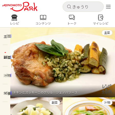
キャンセル
キャンセル
レシピ
コンテンツ
トーク
マイレシピ
レシピ
コンテンツ
ログインするとレシピを保存できます
主菜
ログイン
新規登録
主菜
人気の食材・レシピ
副菜
ホーム
きゅうり
なす
トマト
とうもろこし
ピーマン
みょうが
ゴーヤ
コンテンツ
汁物
レシピ
チキンとズッキーニのグリル ジェノバソース
栄養
トーク
副菜
汁物