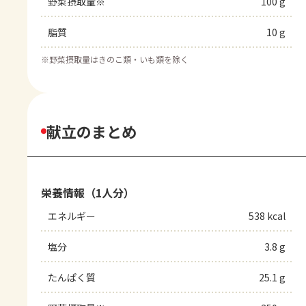
野菜摂取量※
100 g
脂質
10 g
※
野菜摂取量はきのこ類・いも類を除く
献立のまとめ
栄養情報（1人分）
エネルギー
538 kcal
塩分
3.8 g
たんぱく質
25.1 g