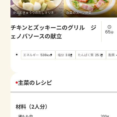
よくあるお問い合わせ
かぶときゅうりのだしマリネ
白菜のスープ野菜
お買い物
チキンとズッキーニのグリル ジ
AJINOMOTO PARK とは
65
分
ェノバソースの献立
エネルギー
塩分
たんぱく質
脂質
538
3.8
25.1
kcal
g
g
主菜のレシピ
材料（2人分）
鶏もも肉
200g