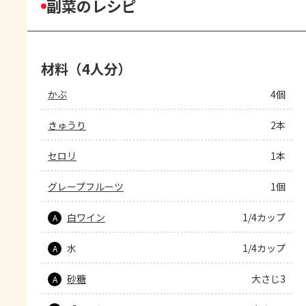
副菜のレシピ
材料（4人分）
かぶ
4個
きゅうり
2本
セロリ
1本
グレープフルーツ
1個
白ワイン
1/4カップ
A
水
1/4カップ
A
砂糖
大さじ3
A