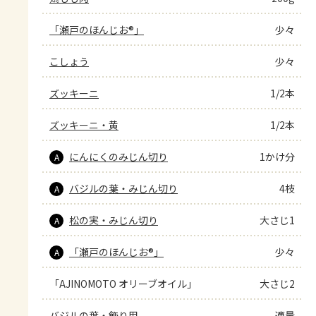
「瀬戸のほんじお®」
少々
こしょう
少々
ズッキーニ
1/2本
ズッキーニ・黄
1/2本
にんにくのみじん切り
1かけ分
A
バジルの葉・みじん切り
4枝
A
松の実・みじん切り
大さじ1
A
「瀬戸のほんじお®」
少々
A
「AJINOMOTO オリーブオイル」
大さじ2
バジルの葉・飾り用
適量