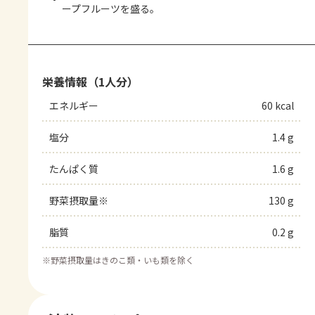
ープフルーツを盛る。
栄養情報（1人分）
エネルギー
60 kcal
塩分
1.4 g
たんぱく質
1.6 g
野菜摂取量※
130 g
脂質
0.2 g
※
野菜摂取量はきのこ類・いも類を除く