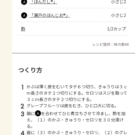
「ほんだし®」
小さじ2
A
「瀬戸のほんじお®」
小さじ2
A
酢
1/2カップ
レシピ提供：味の素KK
つくり方
1
かぶは薄く皮をむいてタテ６つ切り、きゅうりは３ｃ
ｍ長さのタテ２つ切りにする。セロリはスジを取って
３ｃｍ長さのタテ２つ切りにする。
2
グレープフルーツは皮をむき、ひと口大に切る。
3
鍋に
を合わせてひと煮立ちさせて冷まし、酢を加
Ａ
え、（１）のかぶ・きゅうり・セロリを３０分漬け
る。
4
器に（３）のかぶ・きゅうり・セロリ、（２）のグレ