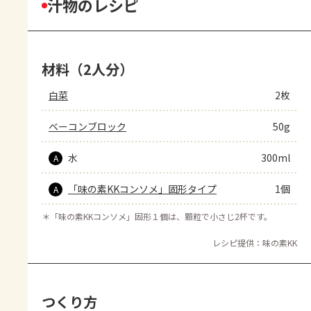
汁物のレシピ
材料（2人分）
白菜
2枚
ベーコンブロック
50g
水
300ml
A
「味の素KKコンソメ」固形タイプ
1個
A
＊
「味の素KKコンソメ」固形１個は、顆粒で小さじ2杯です。
レシピ提供：味の素KK
つくり方