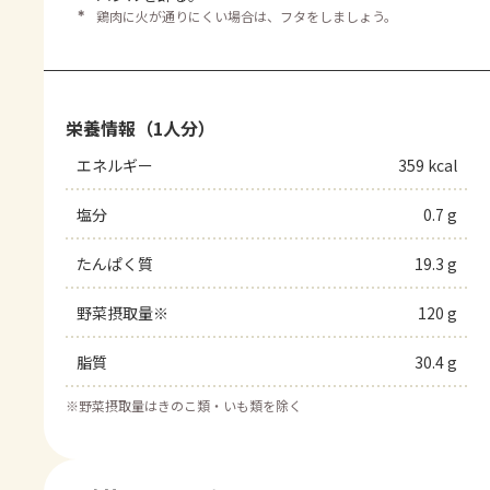
＊
鶏肉に火が通りにくい場合は、フタをしましょう。
栄養情報（1人分）
エネルギー
359 kcal
塩分
0.7 g
たんぱく質
19.3 g
野菜摂取量※
120 g
脂質
30.4 g
※
野菜摂取量はきのこ類・いも類を除く