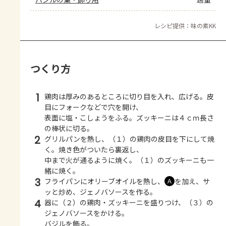
レシピ提供：味の素KK
つくり方
1
鶏肉は厚みのあるところに切り目を入れ、広げる。皮
目にフォークなどで穴を開け、
表面に塩・こしょうをふる。ズッキーニは４ｃｍ長さ
の棒状に切る。
2
グリルパンを熱し、（１）の鶏肉の皮目を下にして焼
く。焼き色がついたら裏返し、
中まで火が通るように焼く。（１）のズッキーニも一
緒に焼く。
3
フライパンにオリーブオイルを熱し、
を加え、サ
Ａ
ッと炒め、ジェノバソースを作る。
4
器に（２）の鶏肉・ズッキーニを盛りつけ、（３）の
ジェノバソースをかける。
バジルを飾る。