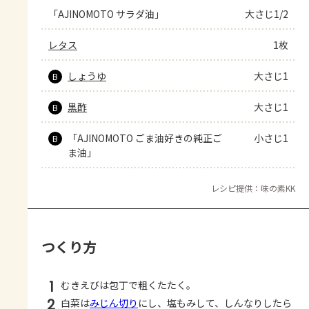
「AJINOMOTO サラダ油」
大さじ1/2
レタス
1枚
しょうゆ
大さじ1
B
黒酢
大さじ1
B
「AJINOMOTO ごま油好きの純正ご
小さじ1
B
ま油」
レシピ提供：味の素KK
つくり方
1
むきえびは包丁で粗くたたく。
2
白菜は
みじん切り
にし、塩もみして、しんなりしたら