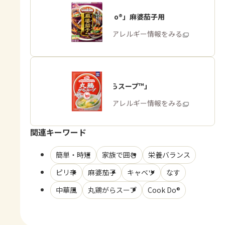
「Cook Do®」麻婆茄子用
商品・アレルギー情報をみる
「丸鶏がらスープ™」
商品・アレルギー情報をみる
関連キーワード
簡単・時短
家族で囲む
栄養バランス
ピリ辛
麻婆茄子
キャベツ
なす
中華風
丸鶏がらスープ
Cook Do®