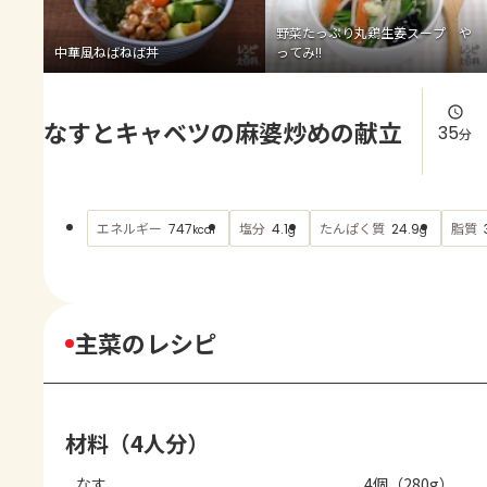
よくあるお問い合わせ
野菜たっぷり丸鶏生姜スープ や
中華風ねばねば丼
ってみ!!
お買い物
なすとキャベツの麻婆炒めの献立
AJINOMOTO PARK とは
35
分
エネルギー
塩分
たんぱく質
脂質
747
4.1
24.9
kcal
g
g
主菜のレシピ
材料（4人分）
なす
4個（280g）