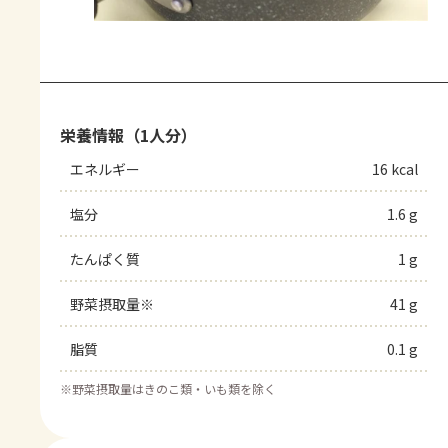
栄養情報（1人分）
エネルギー
16 kcal
塩分
1.6 g
たんぱく質
1 g
野菜摂取量※
41 g
脂質
0.1 g
※
野菜摂取量はきのこ類・いも類を除く