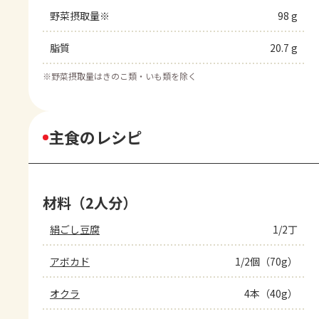
野菜摂取量※
98 g
脂質
20.7 g
※
野菜摂取量はきのこ類・いも類を除く
主食のレシピ
材料（2人分）
絹ごし豆腐
1/2丁
アボカド
1/2個（70g）
オクラ
4本（40g）