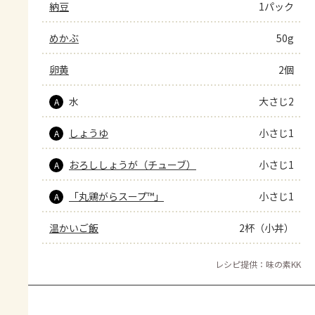
納豆
1パック
めかぶ
50g
卵黄
2個
水
大さじ2
A
しょうゆ
小さじ1
A
おろししょうが（チューブ）
小さじ1
A
「丸鶏がらスープ™」
小さじ1
A
温かいご飯
2杯（小丼）
レシピ提供：味の素KK