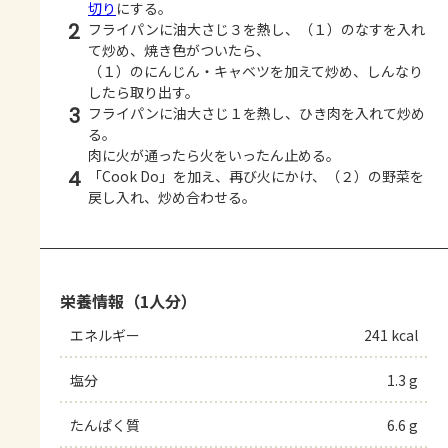
切り
にする。
2
フライパンに油大さじ３を熱し、（１）のなすを入れ
て炒め、焼き色がついたら、
（１）のにんじん・キャベツを加えて炒め、しんなり
したら取り出す。
3
フライパンに油大さじ１を熱し、ひき肉を入れて炒め
る。
肉に火が通ったら火をいったん止める。
4
「Cook Do」を加え、再び火にかけ、（２）の野菜を
戻し入れ、炒め合わせる。
栄養情報（1人分）
エネルギー
241 kcal
塩分
1.3 g
たんぱく質
6.6 g