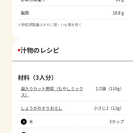
脂質
18.8 g
※
野菜摂取量はきのこ類・いも類を除く
汁物のレシピ
材料（3人分）
袋入りカット野菜（もやしミック
1/2袋（110g）
ス）
しょうがのすりおろし
小さじ2（12g）
水
3カップ
A