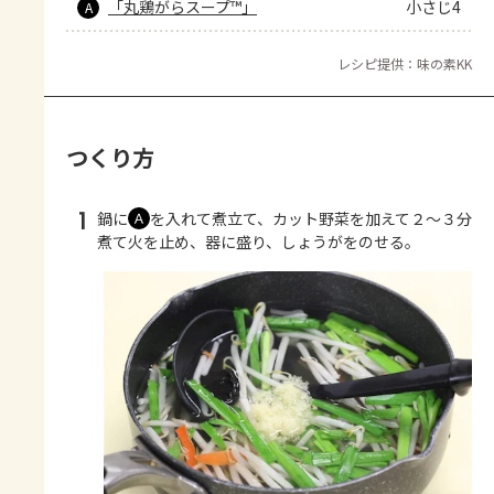
「丸鶏がらスープ™」
小さじ4
A
レシピ提供：味の素KK
つくり方
1
鍋に
を入れて煮立て、カット野菜を加えて２～３分
Ａ
煮て火を止め、器に盛り、しょうがをのせる。