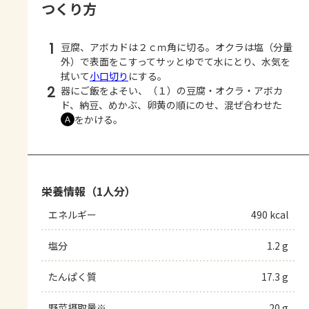
つくり方
1
豆腐、アボカドは２ｃｍ角に切る。オクラは塩（分量
外）で表面をこすってサッとゆでて水にとり、水気を
拭いて
小口切り
にする。
2
器にご飯をよそい、（１）の豆腐・オクラ・アボカ
ド、納豆、めかぶ、卵黄の順にのせ、混ぜ合わせた
をかける。
Ａ
栄養情報（1人分）
エネルギー
490 kcal
塩分
1.2 g
たんぱく質
17.3 g
野菜摂取量※
20 g