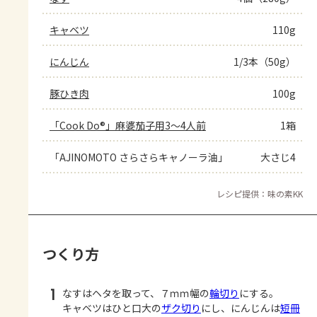
キャベツ
110g
にんじん
1/3本（50g）
豚ひき肉
100g
「Cook Do®」麻婆茄子用3～4人前
1箱
「AJINOMOTO さらさらキャノーラ油」
大さじ4
レシピ提供：味の素KK
つくり方
1
なすはヘタを取って、７ｍｍ幅の
輪切り
にする。
キャベツはひと口大の
ザク切り
にし、にんじんは
短冊