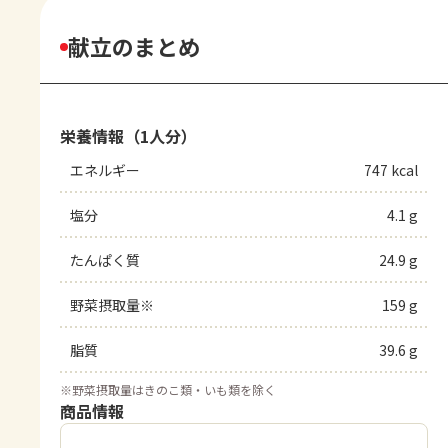
献立のまとめ
栄養情報（1人分）
エネルギー
747 kcal
塩分
4.1 g
たんぱく質
24.9 g
野菜摂取量※
159 g
脂質
39.6 g
※
野菜摂取量はきのこ類・いも類を除く
商品情報