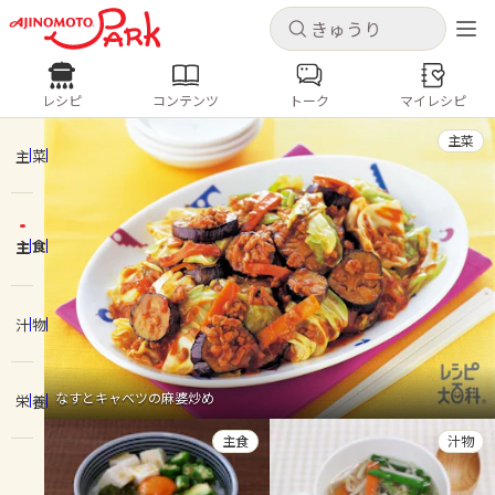
キャンセル
キャンセル
レシピ
コンテンツ
トーク
マイレシピ
レシピ
コンテンツ
ログインするとレシピを保存できます
主菜
ログイン
新規登録
主菜
人気の食材・レシピ
主食
ホーム
きゅうり
なす
トマト
とうもろこし
ピーマン
みょうが
ゴーヤ
コンテンツ
汁物
レシピ
なすとキャベツの麻婆炒め
栄養
トーク
主食
汁物