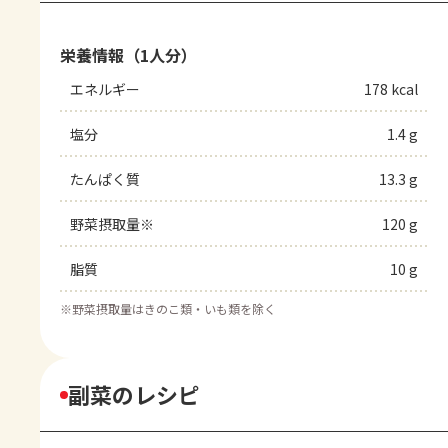
栄養情報（1人分）
エネルギー
178 kcal
塩分
1.4 g
たんぱく質
13.3 g
野菜摂取量※
120 g
脂質
10 g
※
野菜摂取量はきのこ類・いも類を除く
副菜のレシピ