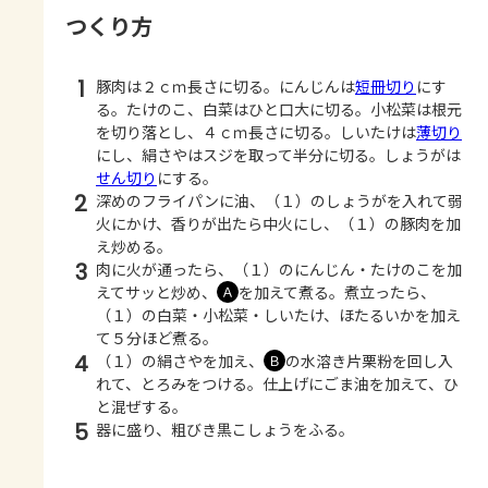
つくり方
1
豚肉は２ｃｍ長さに切る。にんじんは
短冊切り
にす
る。たけのこ、白菜はひと口大に切る。小松菜は根元
を切り落とし、４ｃｍ長さに切る。しいたけは
薄切り
にし、絹さやはスジを取って半分に切る。しょうがは
せん切り
にする。
2
深めのフライパンに油、（１）のしょうがを入れて弱
火にかけ、香りが出たら中火にし、（１）の豚肉を加
え炒める。
3
肉に火が通ったら、（１）のにんじん・たけのこを加
えてサッと炒め、
を加えて煮る。煮立ったら、
Ａ
（１）の白菜・小松菜・しいたけ、ほたるいかを加え
て５分ほど煮る。
4
（１）の絹さやを加え、
の水溶き片栗粉を回し入
Ｂ
れて、とろみをつける。仕上げにごま油を加えて、ひ
と混ぜする。
5
器に盛り、粗びき黒こしょうをふる。