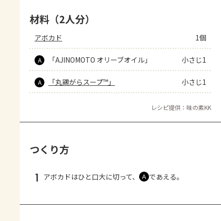
材料（2人分）
アボカド
1個
「AJINOMOTO オリーブオイル」
小さじ1
A
「丸鶏がらスープ™」
小さじ1
A
レシピ提供：味の素KK
つくり方
1
アボカドはひと口大に切って、
であえる。
Ａ