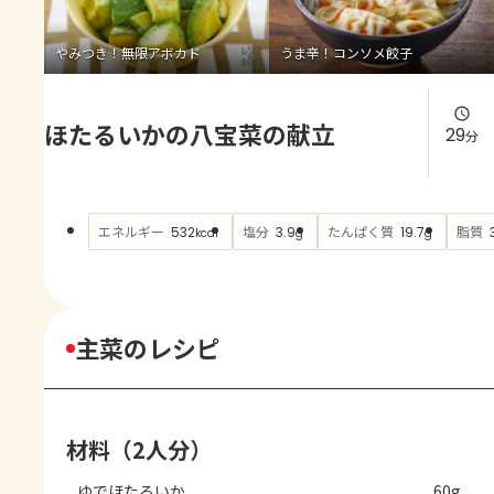
よくあるお問い合わせ
やみつき！無限アボカド
うま辛！コンソメ餃子
お買い物
ほたるいかの八宝菜の献立
AJINOMOTO PARK とは
29
分
エネルギー
塩分
たんぱく質
脂質
532
3.9
19.7
kcal
g
g
主菜のレシピ
材料（2人分）
ゆでほたるいか
60g