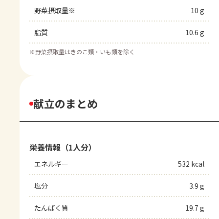
野菜摂取量※
10 g
脂質
10.6 g
※
野菜摂取量はきのこ類・いも類を除く
献立のまとめ
栄養情報（1人分）
エネルギー
532 kcal
塩分
3.9 g
たんぱく質
19.7 g