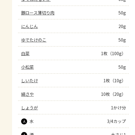
豚ロース薄切り肉
50g
にんじん
20g
ゆでたけのこ
50g
白菜
1枚（100g）
小松菜
50g
しいたけ
1枚（10g）
絹さや
10枚（20g）
しょうが
1かけ分
水
3/4カップ
A
酒
大さじ1
A