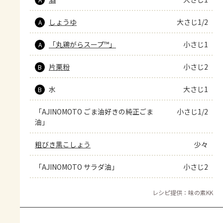
しょうゆ
大さじ1/2
A
「丸鶏がらスープ™」
小さじ1
A
片栗粉
小さじ2
B
水
大さじ1
B
「AJINOMOTO ごま油好きの純正ごま
小さじ1/2
油」
粗びき黒こしょう
少々
「AJINOMOTO サラダ油」
小さじ2
レシピ提供：味の素KK