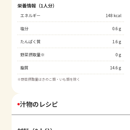
栄養情報（1人分）
エネルギー
148 kcal
塩分
0.6 g
たんぱく質
1.6 g
野菜摂取量※
0 g
脂質
14.6 g
※
野菜摂取量はきのこ類・いも類を除く
汁物のレシピ