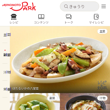
キャンセル
キャンセル
レシピ
コンテンツ
トーク
マイレシピ
レシピ
コンテンツ
ログインするとレシピを保存できます
主菜
ログイン
新規登録
主菜
人気の食材・レシピ
副菜
ホーム
きゅうり
なす
トマト
とうもろこし
ピーマン
みょうが
ゴーヤ
コンテンツ
汁物
レシピ
ほたるいかの八宝菜
栄養
トーク
副菜
汁物