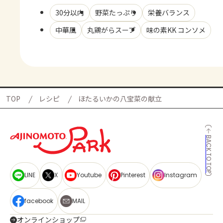
30分以内
野菜たっぷり
栄養バランス
中華風
丸鶏がらスープ
味の素KK コンソメ
TOP
レシピ
ほたるいかの八宝菜の献立
BACK TO TOP
LINE
X
Youtube
Pinterest
Instagram
facebook
MAIL
オンラインショップ