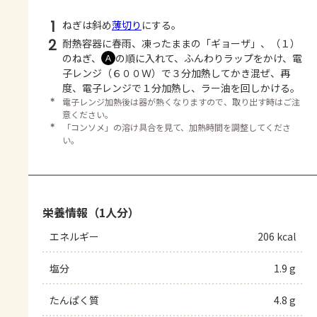
1
ねぎは斜め
薄切り
にする。
2
耐熱容器に春雨、凍ったままの「ギョーザ」、（１）
のねぎ、
の順に入れて、ふんわりラップをかけ、電
Ａ
子レンジ（６００Ｗ）で３分加熱してかき混ぜ、再
度、電子レンジで１分加熱し、ラー油を回しかける。
＊
電子レンジ加熱後は器が熱くなりますので、取り出す時はご注
意ください。
＊
「コンソメ」の溶け具合を見て、加熱時間を調整してくださ
い。
栄養情報（1人分）
エネルギー
206 kcal
塩分
1.9 g
たんぱく質
4.8 g