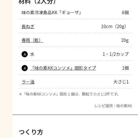
材料（2人分）
味の素冷凍食品KK「ギョーザ」
6個
長ねぎ
10cm（20g）
春雨（乾）
20g
水
1・1/2カップ
A
「味の素KKコンソメ」固形タイプ
1個
A
ラー油
大さじ1
＊
「味の素KKコンソメ」固形１個は、顆粒で小さじ2杯です。
レシピ提供：味の素KK
つくり方