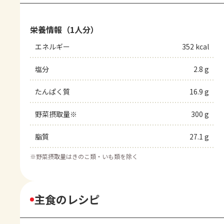
栄養情報（1人分）
エネルギー
352 kcal
塩分
2.8 g
たんぱく質
16.9 g
野菜摂取量※
300 g
脂質
27.1 g
※
野菜摂取量はきのこ類・いも類を除く
主食のレシピ