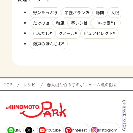
野菜たっぷり
栄養バランス
豚肉
大根
たけのこ
和風
春レシピ
「味の素®」
ほんだし®
クノール®
ピュアセレクト®
瀬戸のほんじお®
TOP
レシピ
春大根と竹の子のボリューム煮の献立
BACK TO TOP
LINE
X
Youtube
Pinterest
Instagram