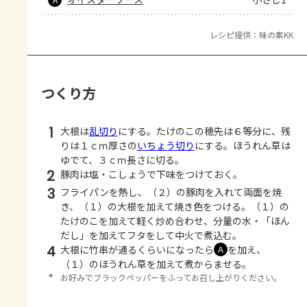
レシピ提供：味の素KK
つくり方
1
大根は
乱切り
にする。たけのこの穂先は６等分に、残
りは１ｃｍ厚さの
いちょう切り
にする。ほうれん草は
ゆでて、３ｃｍ長さに切る。
2
豚肉は塩・こしょうで下味をつけておく。
3
フライパンを熱し、（２）の豚肉を入れて両面を焼
き、（１）の大根を加えて焼き色をつける。（１）の
たけのこを加えて軽く炒め合わせ、分量の水・「ほん
だし」を加えてフタをして中火で煮込む。
4
大根に竹串が通るくらいになったら
を加え、
Ａ
（１）のほうれん草を加えて煮からませる。
＊
お好みでブラックペッパーをふってお召し上がりください。