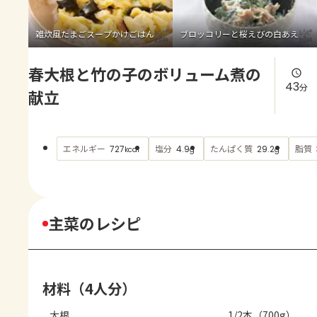
よくあるお問い合わせ
雑炊風たまごスープかけごはん
ブロッコリーと桜えびの白あえ
お買い物
春大根と竹の子のボリューム煮の
AJINOMOTO PARK とは
43
分
献立
エネルギー
塩分
たんぱく質
脂質
727
4.9
29.2
kcal
g
g
主菜のレシピ
材料（4人分）
大根
1/2本（700g）