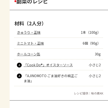
副菜のレシピ
材料（2人分）
きゅうり・正味
1本（100g）
ミニトマト・正味
6個（90g）
ホールコーン缶
30g
「Cook Do®」オイスターソース
小さじ2
A
「AJINOMOTO ごま油好きの純正ご
小さじ2
A
ま油」
レシピ提供：味の素KK