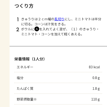
つくり方
1
きゅうりは２ｃｍ幅の
乱切り
にし、ミニトマトは半分
に切る。コーンは汁気をきる。
2
ボウルに
を入れてよく混ぜ、（１）のきゅうり・
Ａ
ミニトマト・コーンを加えて軽くあえる。
栄養情報（1人分）
エネルギー
83 kcal
塩分
0.8 g
たんぱく質
1.8 g
野菜摂取量※
110 g