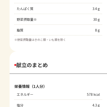
たんぱく質
3.4 g
野菜摂取量※
30 g
脂質
8 g
※
野菜摂取量はきのこ類・いも類を除く
献立のまとめ
栄養情報（1人分）
エネルギー
578 kcal
塩分
4.3 g