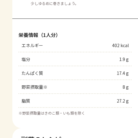
少しゆるめに巻きましょう。
栄養情報（1人分）
エネルギー
402 kcal
塩分
1.9 g
たんぱく質
17.4 g
野菜摂取量※
8 g
脂質
27.2 g
※
野菜摂取量はきのこ類・いも類を除く