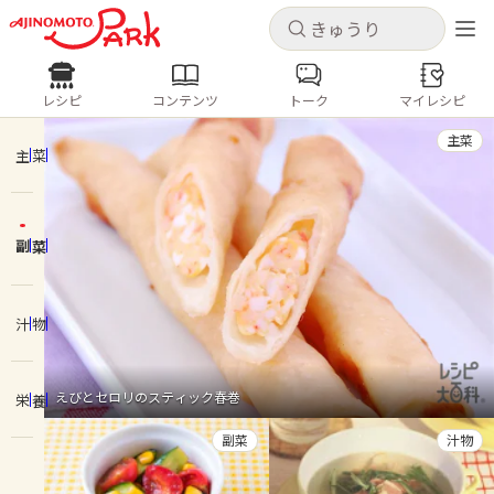
キャンセル
キャンセル
レシピ
コンテンツ
トーク
マイレシピ
レシピ
コンテンツ
ログインするとレシピを保存できます
主菜
ログイン
新規登録
主菜
人気の食材・レシピ
副菜
ホーム
きゅうり
なす
トマト
とうもろこし
ピーマン
みょうが
ゴーヤ
コンテンツ
汁物
レシピ
えびとセロリのスティック春巻
栄養
トーク
副菜
汁物