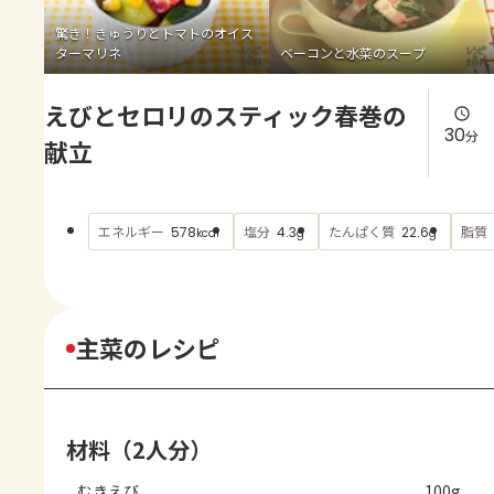
よくあるお問い合わせ
驚き！きゅうりとトマトのオイス
ターマリネ
ベーコンと水菜のスープ
お買い物
えびとセロリのスティック春巻の
AJINOMOTO PARK とは
30
分
献立
エネルギー
塩分
たんぱく質
脂質
578
4.3
22.6
kcal
g
g
主菜のレシピ
材料（2人分）
むきえび
100g