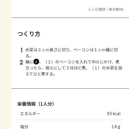
レシピ提供：味の素KK
つくり方
1
水菜は３ｃｍ長さに切り、ベーコンは１ｃｍ幅に切
る。
2
鍋に
、（１）のベーコンを入れて中火にかけ、煮
Ａ
立ったら、弱火にして３分ほど煮、（１）の水菜を加
えてひと煮する。
栄養情報（1人分）
エネルギー
93 kcal
塩分
1.6 g