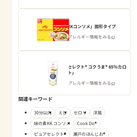
「味の素KKコンソメ」固形タイプ
商品・アレルギー情報をみる
「ピュアセレクト® コクうま® 65％カロ
リーカット」
商品・アレルギー情報をみる
関連キーワード
30分以内
えび
セロリ
洋風
味の素KK コンソメ
Cook Do®
ピュアセレクト®
瀬戸のほんじお®