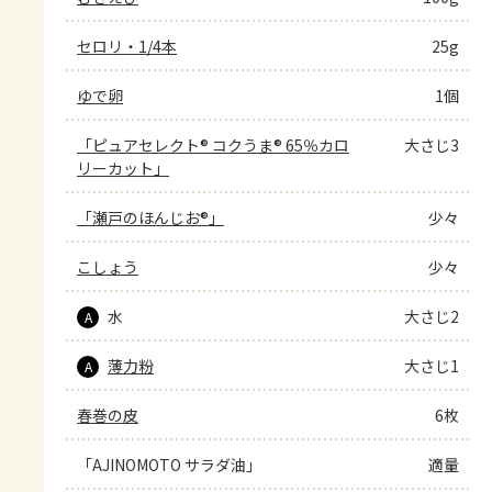
セロリ・1/4本
25g
ゆで卵
1個
「ピュアセレクト® コクうま® 65％カロ
大さじ3
リーカット」
「瀬戸のほんじお®」
少々
こしょう
少々
水
大さじ2
A
薄力粉
大さじ1
A
春巻の皮
6枚
「AJINOMOTO サラダ油」
適量