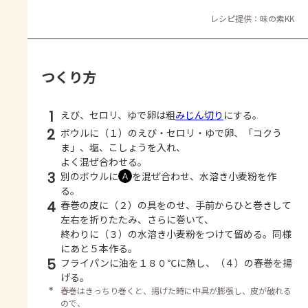
レシピ提供：味の素KK
つくり方
1
えび、セロリ、ゆで卵は粗
みじん切り
にする。
2
ボウルに（１）のえび・セロリ・ゆで卵、「コクう
ま」、塩、こしょうを入れ、
よく混ぜ合わせる。
3
別のボウルに
を混ぜ合わせ、水溶き小麦粉を作
Ａ
る。
4
春巻の皮に（２）の具をのせ、手前からひと巻きして
左右を折りたたみ、さらに巻いて、
終わりに（３）の水溶き小麦粉をつけて留める。同様
にあと５本作る。
5
フライパンに油を１８０℃に熱し、（４）の春巻を揚
げる。
＊
春巻はきっちり巻くと、揚げた時に中具が膨張し、皮が破れる
ので、