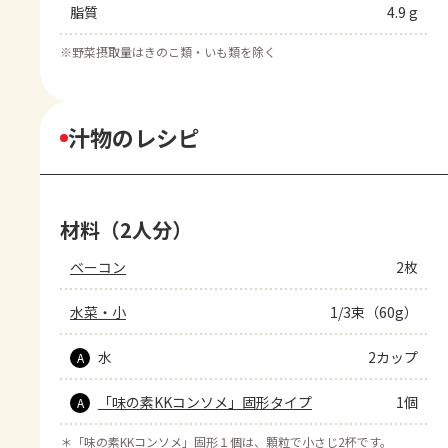
脂質
4.9 g
※
野菜摂取量はきのこ類・いも類を除く
汁物のレシピ
材料（2人分）
ベーコン
2枚
水菜・小
1/3束（60g）
水
2カップ
A
「味の素KKコンソメ」固形タイプ
1個
A
＊
「味の素KKコンソメ」固形１個は、顆粒で小さじ2杯です。