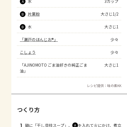
水
3カップ
A
片栗粉
大さじ1/2
B
水
大さじ1
B
「瀬戸のほんじお®」
少々
こしょう
少々
「AJINOMOTO ごま油好きの純正ごま
大さじ1
油」
レシピ提供：味の素KK
つくり方
1
鍋に「干し貝柱スープ」、
を入れて火にかけ、煮立
Ａ