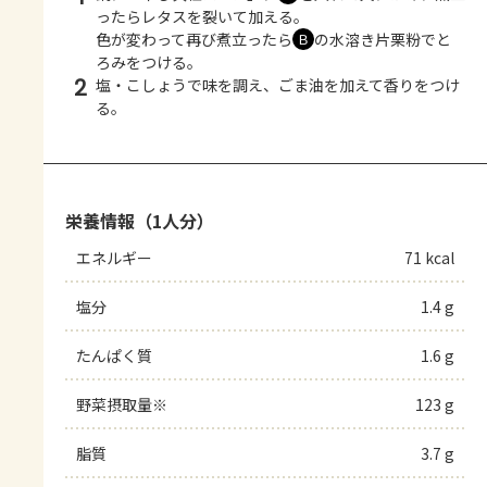
ったらレタスを裂いて加える。
色が変わって再び煮立ったら
の水溶き片栗粉でと
Ｂ
ろみをつける。
2
塩・こしょうで味を調え、ごま油を加えて香りをつけ
る。
栄養情報（1人分）
エネルギー
71 kcal
塩分
1.4 g
たんぱく質
1.6 g
野菜摂取量※
123 g
脂質
3.7 g