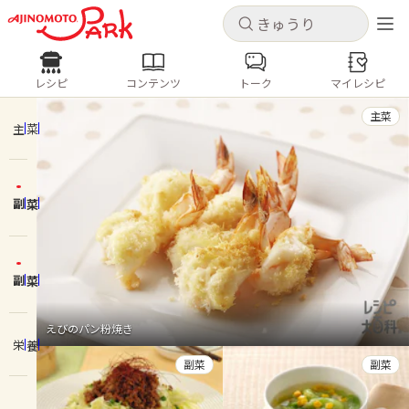
キャンセル
キャンセル
レシピ
コンテンツ
トーク
マイレシピ
レシピ
コンテンツ
ログインするとレシピを保存できます
主菜
ログイン
新規登録
主菜
人気の食材・レシピ
副菜
ホーム
きゅうり
なす
トマト
とうもろこし
ピーマン
みょうが
ゴーヤ
コンテンツ
副菜
レシピ
えびのパン粉焼き
栄養
トーク
副菜
副菜