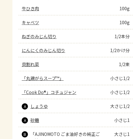
牛ひき肉
100g
キャベツ
100g
ねぎのみじん切り
1/2本分
にんにくのみじん切り
1/2かけ分
貝割れ菜
1/2束
「丸鶏がらスープ™」
小さじ1/2
「Cook Do®」コチュジャン
小さじ1/2
しょうゆ
大さじ1/2
A
砂糖
小さじ1
A
「AJINOMOTO ごま油好きの純正ご
大さじ1
B