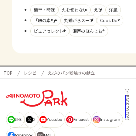
簡単・時短
火を使わない
えび
洋風
「味の素®」
丸鶏がらスープ
Cook Do®
ピュアセレクト®
瀬戸のほんじお®
TOP
レシピ
えびのパン粉焼きの献立
BACK TO TOP
LINE
X
Youtube
Pinterest
Instagram
facebook
MAIL