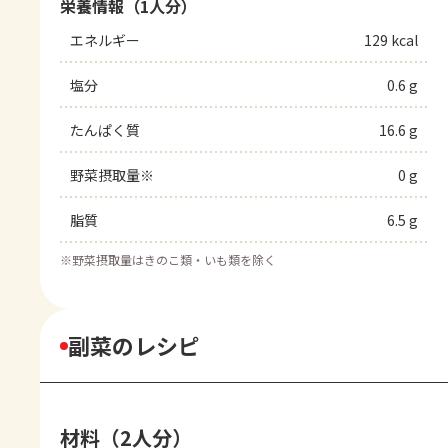
栄養情報（1人分）
エネルギー
129 kcal
塩分
0.6 g
たんぱく質
16.6 g
野菜摂取量※
0 g
脂質
6.5 g
※
野菜摂取量はきのこ類・いも類を除く
副菜のレシピ
材料（2人分）