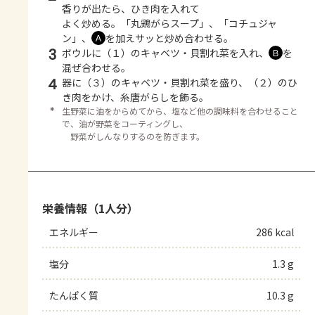
香りが出たら、ひき肉を入れて
よく炒める。「丸鶏がらスープ」、「コチュジャ
ン」、
を加えサッと炒め合わせる。
Ａ
3
ボウルに（１）のキャベツ・貝割れ菜を入れ、
を
Ｂ
混ぜ合わせる。
4
器に（３）のキャベツ・貝割れ菜を盛り、（２）のひ
き肉をかけ、糸唐がらしを飾る。
＊
生野菜に油をからめてから、塩など他の調味料を合わせること
で、油が野菜をコーティングし、
野菜がしんなりするのを防ぎます。
栄養情報（1人分）
エネルギー
286 kcal
塩分
1.3 g
たんぱく質
10.3 g