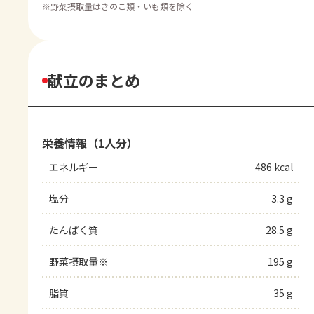
※
野菜摂取量はきのこ類・いも類を除く
献立のまとめ
栄養情報（1人分）
エネルギー
486 kcal
塩分
3.3 g
たんぱく質
28.5 g
野菜摂取量※
195 g
脂質
35 g