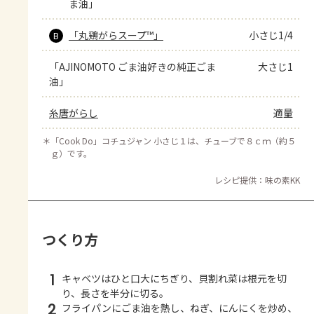
ま油」
「丸鶏がらスープ™」
小さじ1/4
B
「AJINOMOTO ごま油好きの純正ごま
大さじ1
油」
糸唐がらし
適量
＊
「Cook Do」コチュジャン 小さじ１は、チューブで８ｃｍ（約５
ｇ）です。
レシピ提供：味の素KK
つくり方
1
キャベツはひと口大にちぎり、貝割れ菜は根元を切
り、長さを半分に切る。
2
フライパンにごま油を熱し、ねぎ、にんにくを炒め、