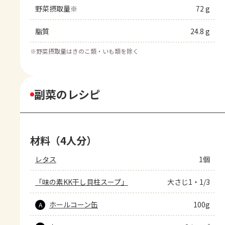
野菜摂取量※
72 g
脂質
24.8 g
※
野菜摂取量はきのこ類・いも類を除く
副菜のレシピ
材料（4人分）
レタス
1個
「味の素KK干し貝柱スープ」
大さじ1・1/3
ホールコーン缶
100g
A