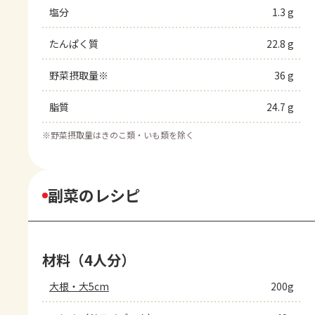
塩分
1.3 g
たんぱく質
22.8 g
野菜摂取量※
36 g
脂質
24.7 g
※
野菜摂取量はきのこ類・いも類を除く
副菜のレシピ
材料（4人分）
大根・大5cm
200g