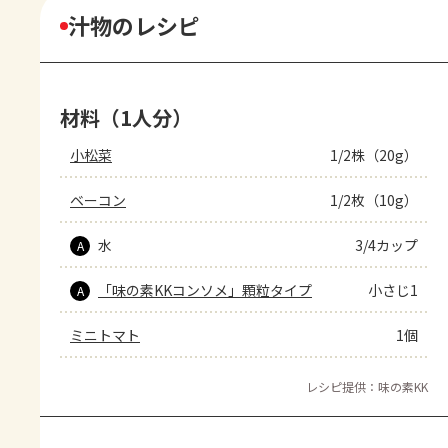
汁物のレシピ
材料（1人分）
小松菜
1/2株（20g）
ベーコン
1/2枚（10g）
水
3/4カップ
A
「味の素KKコンソメ」顆粒タイプ
小さじ1
A
ミニトマト
1個
レシピ提供：味の素KK