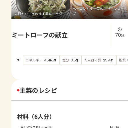
よくあるお問い合わせ
ベーコンと小松菜のグリーンスー
大根とひじきのゆず風味サラダ
プ
お買い物
ミートローフの献立
AJINOMOTO PARK とは
70
分
エネルギー
塩分
たんぱく質
脂質
451
3.5
25.4
kcal
g
g
主菜のレシピ
材料（6人分）
合いびき肉・赤身
600g