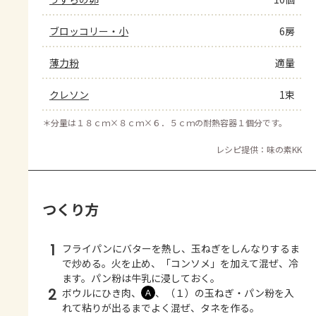
ブロッコリー・小
6房
薄力粉
適量
クレソン
1束
＊
分量は１８ｃｍ×８ｃｍ×６．５ｃｍの耐熱容器１個分です。
レシピ提供：味の素KK
つくり方
1
フライパンにバターを熱し、玉ねぎをしんなりするま
で炒める。火を止め、「コンソメ」を加えて混ぜ、冷
ます。パン粉は牛乳に浸しておく。
2
ボウルにひき肉、
、（１）の玉ねぎ・パン粉を入
Ａ
れて粘りが出るまでよく混ぜ、タネを作る。