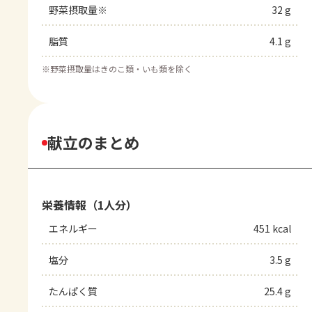
野菜摂取量※
32 g
脂質
4.1 g
※
野菜摂取量はきのこ類・いも類を除く
献立のまとめ
栄養情報（1人分）
エネルギー
451 kcal
塩分
3.5 g
たんぱく質
25.4 g