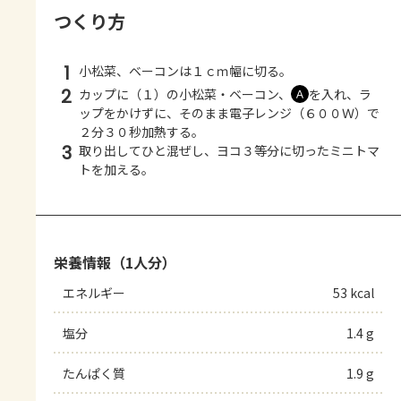
つくり方
1
小松菜、ベーコンは１ｃｍ幅に切る。
2
カップに（１）の小松菜・ベーコン、
を入れ、ラ
Ａ
ップをかけずに、そのまま電子レンジ（６００Ｗ）で
２分３０秒加熱する。
3
取り出してひと混ぜし、ヨコ３等分に切ったミニトマ
トを加える。
栄養情報（1人分）
エネルギー
53 kcal
塩分
1.4 g
たんぱく質
1.9 g