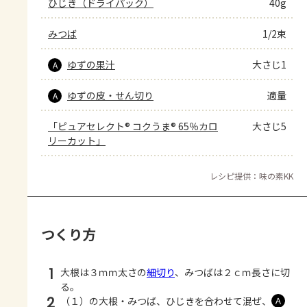
ひじき（ドライパック）
40g
みつば
1/2束
ゆずの果汁
大さじ1
A
ゆずの皮・せん切り
適量
A
「ピュアセレクト® コクうま® 65％カロ
大さじ5
リーカット」
レシピ提供：味の素KK
つくり方
1
大根は３ｍｍ太さの
細切り
、みつばは２ｃｍ長さに切
る。
2
（１）の大根・みつば、ひじきを合わせて混ぜ、
Ａ