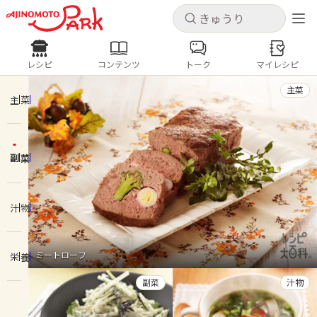
キャンセル
キャンセル
レシピ
コンテンツ
トーク
マイレシピ
レシピ
コンテンツ
ログインするとレシピを保存できます
主菜
ログイン
新規登録
主菜
人気の食材・レシピ
副菜
ホーム
きゅうり
なす
トマト
とうもろこし
ピーマン
みょうが
ゴーヤ
コンテンツ
汁物
レシピ
ミートローフ
栄養
トーク
副菜
汁物