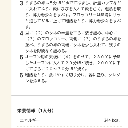
3
うずらの卵は５分ほどゆでて冷まし、計量カップなど
に入れてふり、殻にひびを入れて殻をむく。粗熱を取
り、薄力粉少々をまぶす。ブロッコリーは熱湯にサッ
と通してザルに上げて粗熱をとり、薄力粉少々をまぶ
す。
4
型に（２）のタネの半量を平らに敷き詰め、中心に
（３）のブロッコリー、両側に（３）のうずらの卵を
並べ、うずらの卵の両端にタネを少し入れて、残りの
タネを隙間なく詰める。
5
オーブン用の天板に（４）をのせて、２３０℃に予熱
したオーブンに入れて２０分ほど焼き、２００℃に下
げてさらに２０～３０分ほど焼く。
6
粗熱をとり、食べやすく切り分け、器に盛り、クレソ
ンを添える。
栄養情報（1人分）
エネルギー
344 kcal