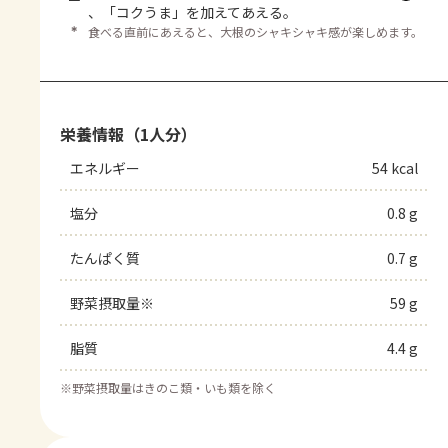
、「コクうま」を加えてあえる。
＊
食べる直前にあえると、大根のシャキシャキ感が楽しめます。
栄養情報（1人分）
エネルギー
54 kcal
塩分
0.8 g
たんぱく質
0.7 g
野菜摂取量※
59 g
脂質
4.4 g
※
野菜摂取量はきのこ類・いも類を除く