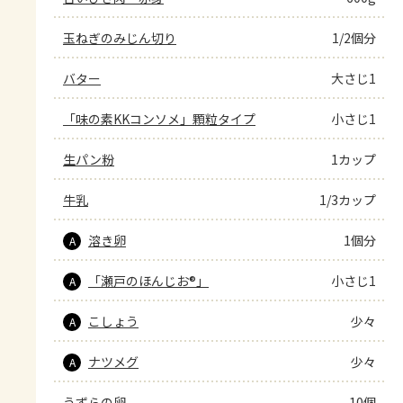
玉ねぎのみじん切り
1/2個分
バター
大さじ1
「味の素KKコンソメ」顆粒タイプ
小さじ1
生パン粉
1カップ
牛乳
1/3カップ
溶き卵
1個分
A
「瀬戸のほんじお®」
小さじ1
A
こしょう
少々
A
ナツメグ
少々
A
うずらの卵
10個