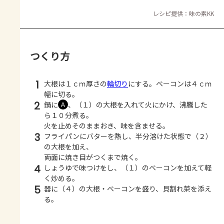
レシピ提供：味の素KK
つくり方
1
大根は１ｃｍ厚さの
輪切り
にする。ベーコンは４ｃｍ
幅に切る。
2
鍋に
、（１）の大根を入れて火にかけ、沸騰した
Ａ
ら１０分煮る。
火を止めそのままおき、味を含ませる。
3
フライパンにバターを熱し、半分溶けた状態で（２）
の大根を加え、
両面に焼き目がつくまで焼く。
4
しょうゆで味つけをし、（１）のベーコンを加えて軽
く炒める。
5
器に（４）の大根・ベーコンを盛り、貝割れ菜を添え
る。