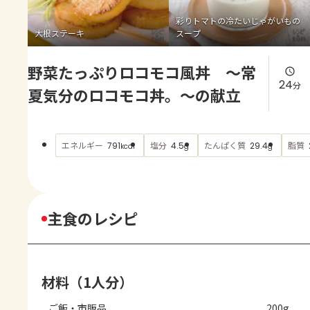
よくあるお問い合わせ
彩りトマトの冷たいじゃがいもの
大根ステーキ
スープ
お買い物
野菜たっぷりロコモコ風丼 ～常
AJINOMOTO PARK とは
24
分
夏気分のロコモコ丼。～の献立
エネルギー
塩分
たんぱく質
脂質
791
4.5
29.4
kcal
g
g
主食のレシピ
材料（1人分）
ご飯・市販品
200g