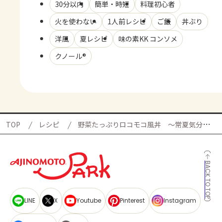
30分以内
簡単・時短
料理初心者
火を使わない
1人前レシピ
ご飯
丼ぶり
洋風
夏レシピ
味の素KK コンソメ
クノール®
TOP
レシピ
野菜たっぷりロコモコ風丼 ～常夏気分のロコモコ丼。～の献立
BACK TO TOP
LINE
X
Youtube
Pinterest
Instagram