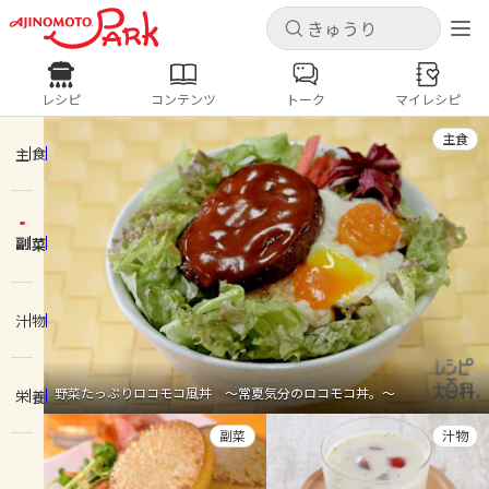
キャンセル
キャンセル
レシピ
コンテンツ
トーク
マイレシピ
レシピ
コンテンツ
ログインするとレシピを保存できます
主食
ログイン
新規登録
主食
人気の食材・レシピ
副菜
ホーム
きゅうり
なす
トマト
とうもろこし
ピーマン
みょうが
ゴーヤ
コンテンツ
汁物
レシピ
野菜たっぷりロコモコ風丼 ～常夏気分のロコモコ丼。～
栄養
トーク
副菜
汁物