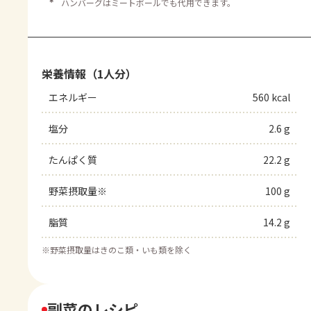
＊
ハンバーグはミートボールでも代用できます。
栄養情報（1人分）
エネルギー
560 kcal
塩分
2.6 g
たんぱく質
22.2 g
野菜摂取量※
100 g
脂質
14.2 g
※
野菜摂取量はきのこ類・いも類を除く
副菜のレシピ