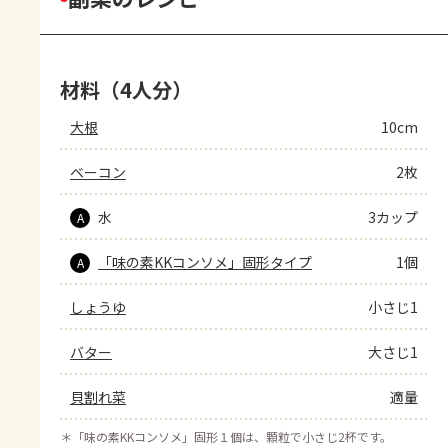
材料（4人分）
大根
10cm
ベーコン
2枚
水
3カップ
A
「味の素KKコンソメ」固形タイプ
1個
A
しょうゆ
小さじ1
バター
大さじ1
貝割れ菜
適量
＊
「味の素KKコンソメ」固形１個は、顆粒で小さじ2杯です。