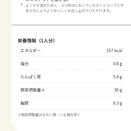
＊
よくかき混ぜたあと、３０秒ほどおいていただくとスープと牛
乳がなじんでよりおいしくお召し上がりいただけます。
栄養情報（1人分）
エネルギー
157 kcal
塩分
0.8 g
たんぱく質
5.4 g
野菜摂取量※
30 g
脂質
6.3 g
※
野菜摂取量はきのこ類・いも類を除く