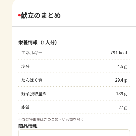
献立のまとめ
栄養情報（1人分）
エネルギー
791 kcal
塩分
4.5 g
たんぱく質
29.4 g
野菜摂取量※
189 g
脂質
27 g
※
野菜摂取量はきのこ類・いも類を除く
商品情報