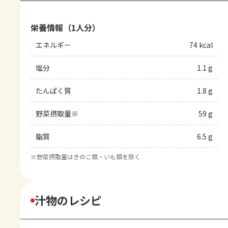
栄養情報（1人分）
エネルギー
74 kcal
塩分
1.1 g
たんぱく質
1.8 g
野菜摂取量※
59 g
脂質
6.5 g
※
野菜摂取量はきのこ類・いも類を除く
汁物のレシピ