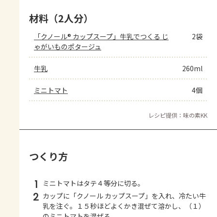
材料（2人分）
「クノール® カップスープ」牛乳でつくる じ
2袋
ゃがいものポタージュ
牛乳
260ml
ミニトマト
4個
レシピ提供：味の素KK
つくり方
1
ミニトマトはタテ４等分に切る。
2
カップに「クノール カップスープ」を入れ、冷たい牛
乳を注ぐ。１５秒ほどよくかき混ぜて溶かし、（１）
のミニトマトを混ぜる。