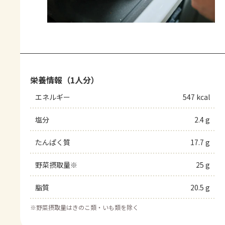
栄養情報（1人分）
エネルギー
547 kcal
塩分
2.4 g
たんぱく質
17.7 g
野菜摂取量※
25 g
脂質
20.5 g
※
野菜摂取量はきのこ類・いも類を除く