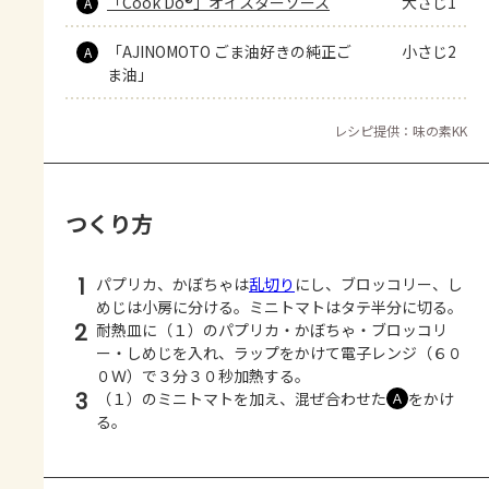
「Cook Do®」オイスターソース
大さじ1
A
「AJINOMOTO ごま油好きの純正ご
小さじ2
A
ま油」
レシピ提供：味の素KK
つくり方
1
パプリカ、かぼちゃは
乱切り
にし、ブロッコリー、し
めじは小房に分ける。ミニトマトはタテ半分に切る。
2
耐熱皿に（１）のパプリカ・かぼちゃ・ブロッコリ
ー・しめじを入れ、ラップをかけて電子レンジ（６０
０Ｗ）で３分３０秒加熱する。
3
（１）のミニトマトを加え、混ぜ合わせた
をかけ
Ａ
る。