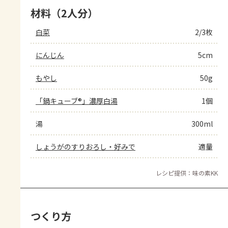
材料（2人分）
白菜
2/3枚
にんじん
5cm
もやし
50g
「鍋キューブ®」濃厚白湯
1個
湯
300ml
しょうがのすりおろし・好みで
適量
レシピ提供：味の素KK
つくり方