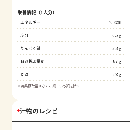
栄養情報（1人分）
エネルギー
76 kcal
塩分
0.5 g
たんぱく質
3.3 g
野菜摂取量※
97 g
脂質
2.8 g
※
野菜摂取量はきのこ類・いも類を除く
汁物のレシピ