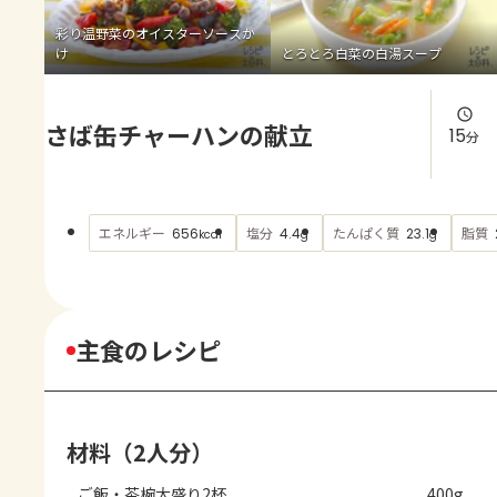
よくあるお問い合わせ
彩り温野菜のオイスターソースか
け
とろとろ白菜の白湯スープ
お買い物
さば缶チャーハンの献立
AJINOMOTO PARK とは
15
分
エネルギー
塩分
たんぱく質
脂質
656
4.4
23.1
kcal
g
g
主食のレシピ
材料（2人分）
ご飯・茶椀大盛り2杯
400g