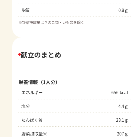
脂質
0.8 g
※
野菜摂取量はきのこ類・いも類を除く
献立のまとめ
栄養情報（1人分）
エネルギー
656 kcal
塩分
4.4 g
たんぱく質
23.1 g
野菜摂取量※
207 g