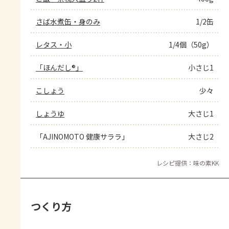
さば水煮缶・身のみ
1/2缶
レタス・小
1/4個（50g）
「ほんだし®」
小さじ1
こしょう
少々
しょうゆ
大さじ1
「AJINOMOTO 健康サララ」
大さじ2
レシピ提供：味の素KK
つくり方