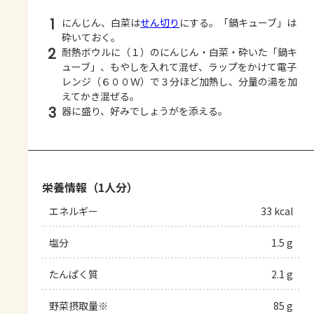
1
にんじん、白菜は
せん切り
にする。「鍋キューブ」は
砕いておく。
2
耐熱ボウルに（１）のにんじん・白菜・砕いた「鍋キ
ューブ」、もやしを入れて混ぜ、ラップをかけて電子
レンジ（６００Ｗ）で３分ほど加熱し、分量の湯を加
えてかき混ぜる。
3
器に盛り、好みでしょうがを添える。
栄養情報（1人分）
エネルギー
33 kcal
塩分
1.5 g
たんぱく質
2.1 g
野菜摂取量※
85 g