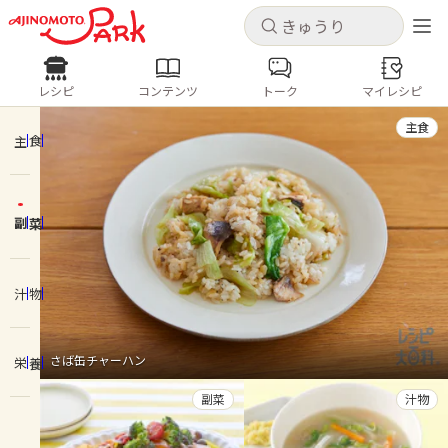
キャンセル
キャンセル
レシピ
コンテンツ
トーク
マイレシピ
レシピ
コンテンツ
ログインするとレシピを保存できます
主食
ログイン
新規登録
主食
人気の食材・レシピ
副菜
ホーム
きゅうり
なす
トマト
とうもろこし
ピーマン
みょうが
ゴーヤ
コンテンツ
汁物
レシピ
さば缶チャーハン
栄養
トーク
副菜
汁物