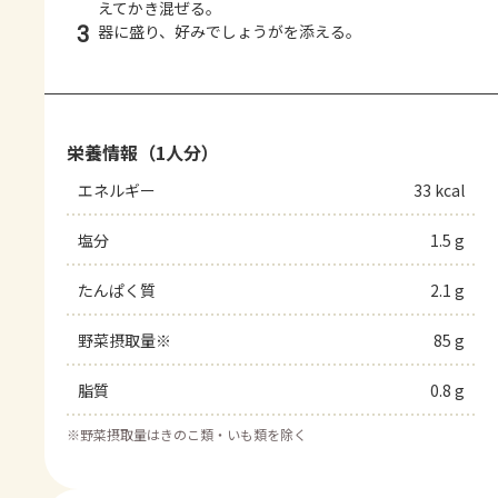
えてかき混ぜる。
3
器に盛り、好みでしょうがを添える。
栄養情報（1人分）
エネルギー
33 kcal
塩分
1.5 g
たんぱく質
2.1 g
野菜摂取量※
85 g
脂質
0.8 g
※
野菜摂取量はきのこ類・いも類を除く