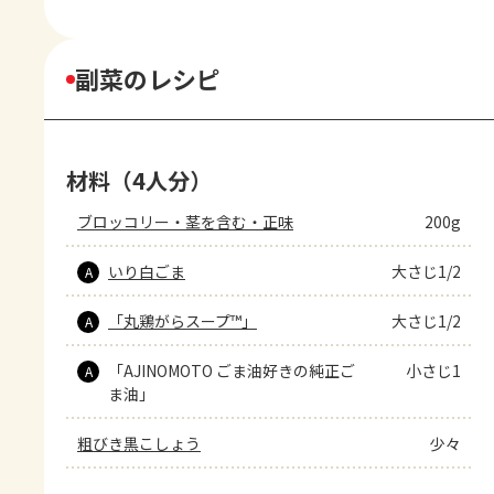
副菜のレシピ
材料（4人分）
ブロッコリー・茎を含む・正味
200g
いり白ごま
大さじ1/2
A
「丸鶏がらスープ™」
大さじ1/2
A
「AJINOMOTO ごま油好きの純正ご
小さじ1
A
ま油」
粗びき黒こしょう
少々