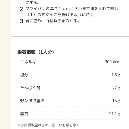
にする。
2
フライパンの高さ１ｃｍくらいまで油を入れて熱し、
（１）の肉だんごを揚げるように焼く。
3
器に盛り、白髪ねぎをのせる。
栄養情報（1人分）
エネルギー
309 kcal
塩分
1.6 g
たんぱく質
27 g
野菜摂取量※
15 g
脂質
21.1 g
※
野菜摂取量はきのこ類・いも類を除く