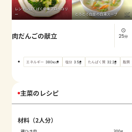
よくあるお問い合わせ
レンチンぱくぱく中華ブロッコリ
ー
とろとろ白菜の白湯スープ
お買い物
肉だんごの献立
AJINOMOTO PARK とは
25
分
エネルギー
塩分
たんぱく質
脂質
380
3.5
32.2
kcal
g
g
主菜のレシピ
材料（2人分）
鶏ひき肉
300g