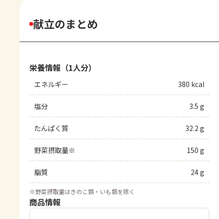
献立のまとめ
栄養情報（1人分）
エネルギー
380 kcal
塩分
3.5 g
たんぱく質
32.2 g
野菜摂取量※
150 g
脂質
24 g
※
野菜摂取量はきのこ類・いも類を除く
商品情報