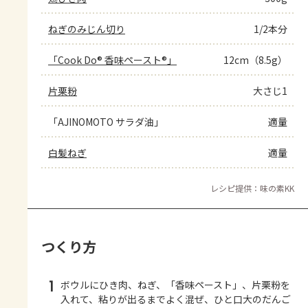
ねぎのみじん切り
1/2本分
「Cook Do® 香味ペースト®」
12cm（8.5g）
片栗粉
大さじ1
「AJINOMOTO サラダ油」
適量
白髪ねぎ
適量
レシピ提供：味の素KK
つくり方
1
ボウルにひき肉、ねぎ、「香味ペースト」、片栗粉を
入れて、粘りが出るまでよく混ぜ、ひと口大のだんご