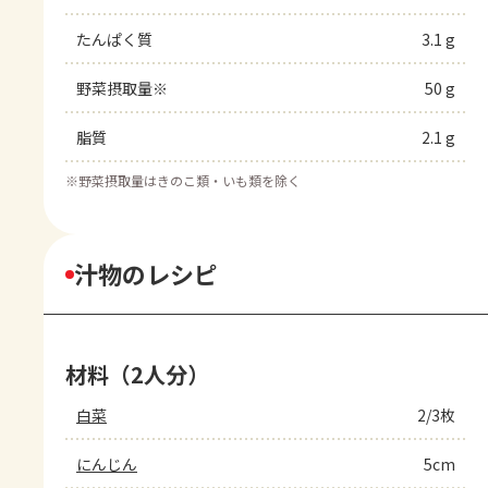
たんぱく質
3.1 g
野菜摂取量※
50 g
脂質
2.1 g
※
野菜摂取量はきのこ類・いも類を除く
汁物のレシピ
材料（2人分）
白菜
2/3枚
にんじん
5cm