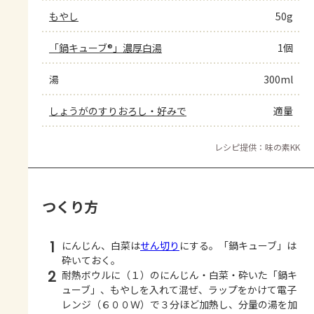
もやし
50g
「鍋キューブ®」濃厚白湯
1個
湯
300ml
しょうがのすりおろし・好みで
適量
レシピ提供：味の素KK
つくり方
1
にんじん、白菜は
せん切り
にする。「鍋キューブ」は
砕いておく。
2
耐熱ボウルに（１）のにんじん・白菜・砕いた「鍋キ
ューブ」、もやしを入れて混ぜ、ラップをかけて電子
レンジ（６００Ｗ）で３分ほど加熱し、分量の湯を加