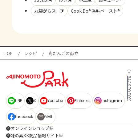
30分以内
ひき肉
中華風
鍋キューブ®
丸鶏がらスープ
Cook Do® 香味ペースト®
TOP
レシピ
肉だんごの献立
BACK TO TOP
LINE
X
Youtube
Pinterest
Instagram
facebook
MAIL
オンラインショップ
味の素KK商品情報サイト