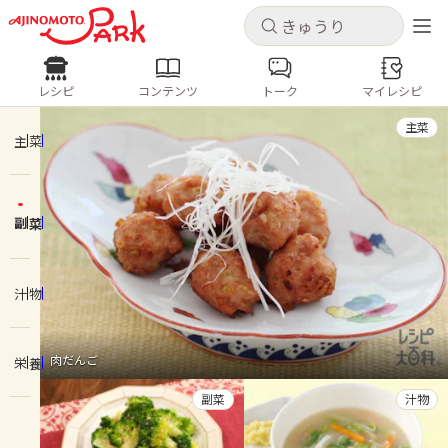
キャンセル
キャンセル
レシピ
コンテンツ
トーク
マイレシピ
レシピ
コンテンツ
ログインするとレシピを保存できます
主菜
ログイン
新規登録
主菜
人気の食材・レシピ
副菜
ホーム
きゅうり
なす
トマト
とうもろこし
ピーマン
みょうが
ゴーヤ
コンテンツ
汁物
レシピ
肉だんご
栄養
トーク
副菜
汁物