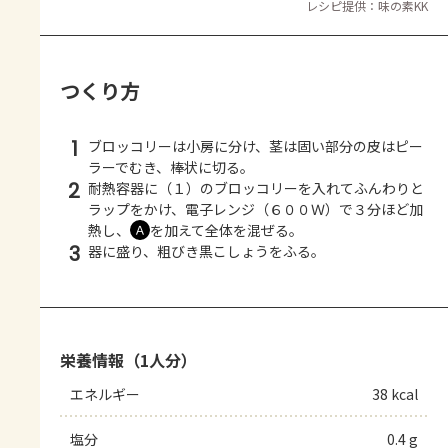
レシピ提供：味の素KK
つくり方
1
ブロッコリーは小房に分け、茎は固い部分の皮はピー
ラーでむき、棒状に切る。
2
耐熱容器に（１）のブロッコリーを入れてふんわりと
ラップをかけ、電子レンジ（６００Ｗ）で３分ほど加
熱し、
を加えて全体を混ぜる。
Ａ
3
器に盛り、粗びき黒こしょうをふる。
栄養情報（1人分）
エネルギー
38 kcal
塩分
0.4 g