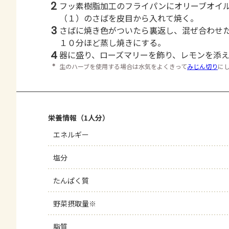
2
フッ素樹脂加工のフライパンにオリーブオイ
（１）のさばを皮目から入れて焼く。
3
さばに焼き色がついたら裏返し、混ぜ合わせ
１０分ほど蒸し焼きにする。
4
器に盛り、ローズマリーを飾り、レモンを添
＊
生のハーブを使用する場合は水気をよくきって
みじん切り
に
栄養情報（1人分）
エネルギー
塩分
たんぱく質
野菜摂取量※
脂質