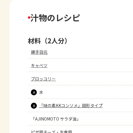
汁物のレシピ
材料（2人分）
鶏手羽元
キャベツ
ブロッコリー
水
A
「味の素KKコンソメ」固形タイプ
A
「AJINOMOTO サラダ油」
ピザ用チーズ・生食用