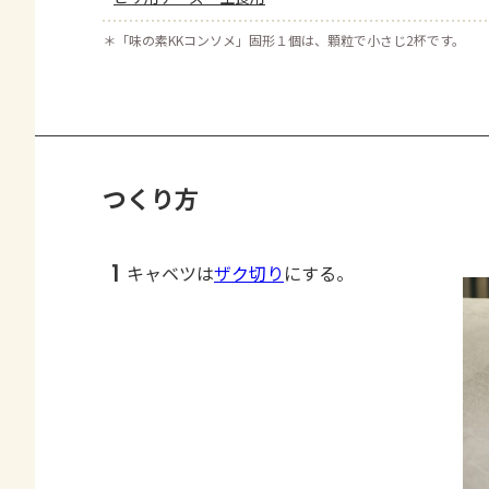
＊
「味の素KKコンソメ」固形１個は、顆粒で小さじ2杯です。
つくり方
1
キャベツは
ザク切り
にする。