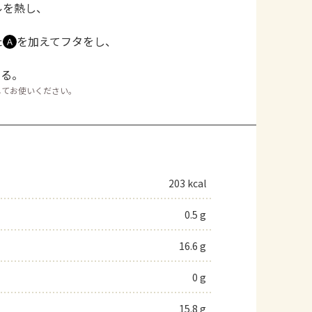
ルを熱し、
た
を加えてフタをし、
Ａ
える。
してお使いください。
203 kcal
0.5 g
16.6 g
0 g
15.8 g