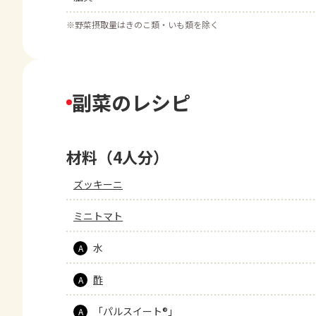
※
野菜摂取量はきのこ類・いも類を除く
副菜のレシピ
材料（4人分）
ズッキーニ
ミニトマト
水
A
酢
A
「パルスイート®」
A