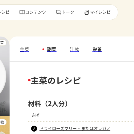
レシピ
コンテンツ
トーク
マイレシピ
レ
主菜
主菜
副菜
汁物
栄養
人気の食材・
主菜のレシピ
きゅうり
ゴーヤ
材料（2人分）
さば
汁物
ドライローズマリー・またはオレガノ
A