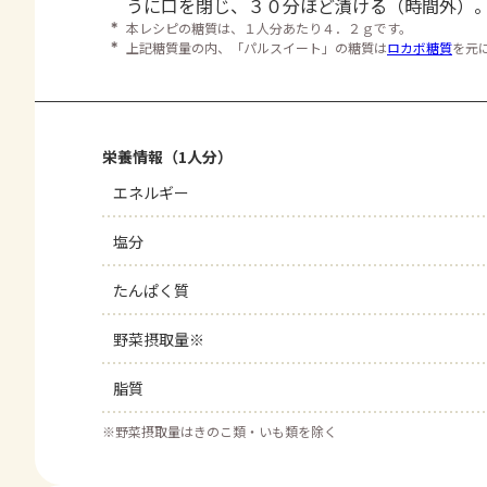
うに口を閉じ、３０分ほど漬ける（時間外）
＊
本レシピの糖質は、１人分あたり４．２ｇです。
＊
上記糖質量の内、「パルスイート」の糖質は
ロカボ糖質
を元
栄養情報（1人分）
エネルギー
塩分
たんぱく質
野菜摂取量※
脂質
※
野菜摂取量はきのこ類・いも類を除く