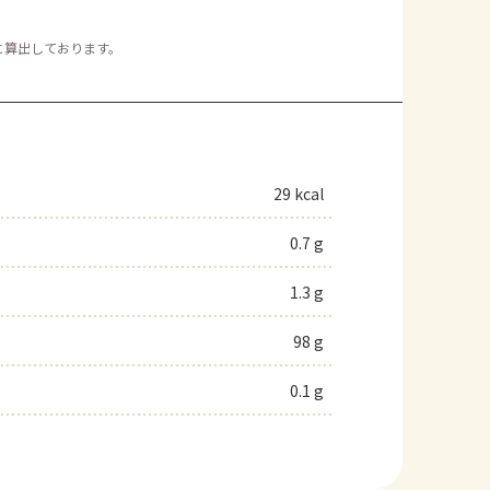
。
に算出しております。
29 kcal
0.7 g
1.3 g
98 g
0.1 g