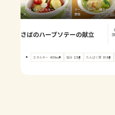
プチトマトとズッキーニのピクル
チーズとろ～り 鶏きゃべス
ス
野菜
さばのハーブソテーの献立
3
エネルギー
塩分
たんぱく質
401
2.5
31.6
kcal
g
g