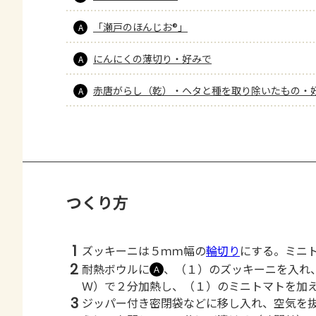
「瀬戸のほんじお®」
A
にんにくの薄切り・好みで
A
赤唐がらし（乾）・ヘタと種を取り除いたもの・
A
つくり方
1
ズッキーニは５ｍｍ幅の
輪切り
にする。ミニ
2
耐熱ボウルに
、（１）のズッキーニを入れ
Ａ
Ｗ）で２分加熱し、（１）のミニトマトを加
3
ジッパー付き密閉袋などに移し入れ、空気を