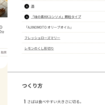
酒
A
ープ
「味の素KKコンソメ」顆粒タイプ
A
「AJINOMOTO オリーブオイル」
0
分
フレッシュローズマリー
レモンのくし形切り
もっと見る
脂質
27.5
g
つくり方
1
さばは食べやすい大きさに切る。