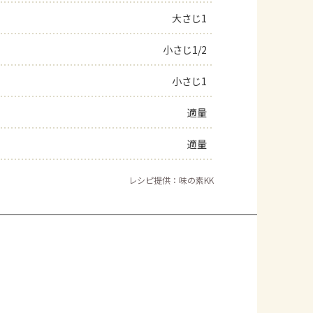
大さじ1
よくあるお問い合わせ
小さじ1/2
お買い物
小さじ1
AJINOMOTO PARK とは
適量
適量
レシピ提供：味の素KK