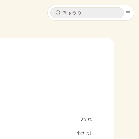
キャンセル
キャンセル
シピ
コンテンツ
ログインするとレシピを保存できます
ログイン
新規登録
レシピ
ホーム
なす
トマト
とうもろこし
ピーマン
みょうが
コンテンツ
レシピ
2切れ
トーク
小さじ1