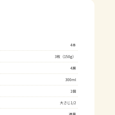
4本
3枚（150g）
4房
300ml
1個
大さじ1/2
適量