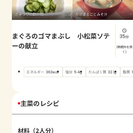
よくあるお問い合わせ
きゅうりの酢の物
かぶまるごとみそ汁
お買い物
まぐろのゴマまぶし 小松菜ソテ
AJINOMOTO PARK とは
35
分
ーの献立
(時間外を除
く)
エネルギー
塩分
たんぱく質
脂質
363
5.4
32.1
kcal
g
g
主菜のレシピ
材料（2人分）