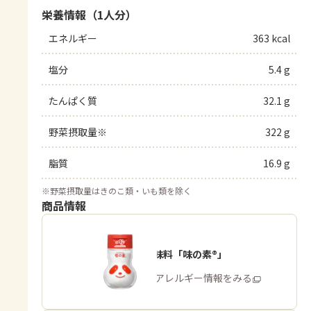
栄養情報（1人分）
エネルギー
363 kcal
塩分
5.4 g
たんぱく質
32.1 g
野菜摂取量※
322 g
脂質
16.9 g
※
野菜摂取量はきのこ類・いも類を除く
商品情報
うま味調味料「味の素®」
商品・アレルギー情報をみる