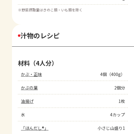
※
野菜摂取量はきのこ類・いも類を除く
汁物のレシピ
材料（4人分）
かぶ・正味
4個（400g）
かぶの葉
2個分
油揚げ
1枚
水
4カップ
「ほんだし®」
小さじ山盛り1