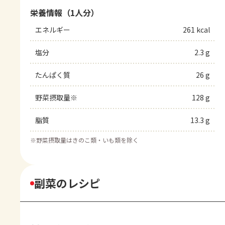
栄養情報（1人分）
エネルギー
261 kcal
塩分
2.3 g
たんぱく質
26 g
野菜摂取量※
128 g
脂質
13.3 g
※
野菜摂取量はきのこ類・いも類を除く
副菜のレシピ