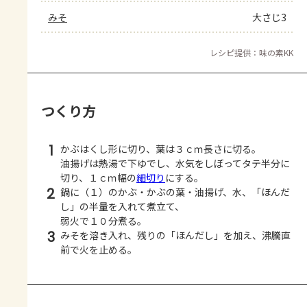
みそ
大さじ3
レシピ提供：味の素KK
つくり方
1
かぶはくし形に切り、葉は３ｃｍ長さに切る。
油揚げは熱湯で下ゆでし、水気をしぼってタテ半分に
切り、１ｃｍ幅の
細切り
にする。
2
鍋に（１）のかぶ・かぶの葉・油揚げ、水、「ほんだ
し」の半量を入れて煮立て、
弱火で１０分煮る。
3
みそを溶き入れ、残りの「ほんだし」を加え、沸騰直
前で火を止める。