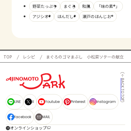
野菜たっぷり
まぐろ
和風
「味の素®」
アジシオ®
ほんだし®
瀬戸のほんじお®
TOP
レシピ
まぐろのゴマまぶし 小松菜ソテーの献立
BACK TO TOP
LINE
X
Youtube
Pinterest
Instagram
facebook
MAIL
オンラインショップ