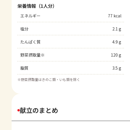
栄養情報（1人分）
エネルギー
77 kcal
塩分
2.1 g
たんぱく質
4.9 g
野菜摂取量※
120 g
脂質
3.5 g
※
野菜摂取量はきのこ類・いも類を除く
献立のまとめ