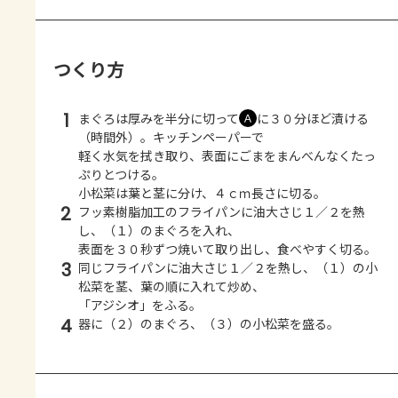
つくり方
1
まぐろは厚みを半分に切って
に３０分ほど漬ける
Ａ
（時間外）。キッチンペーパーで
軽く水気を拭き取り、表面にごまをまんべんなくたっ
ぷりとつける。
小松菜は葉と茎に分け、４ｃｍ長さに切る。
2
フッ素樹脂加工のフライパンに油大さじ１／２を熱
し、（１）のまぐろを入れ、
表面を３０秒ずつ焼いて取り出し、食べやすく切る。
3
同じフライパンに油大さじ１／２を熱し、（１）の小
松菜を茎、葉の順に入れて炒め、
「アジシオ」をふる。
4
器に（２）のまぐろ、（３）の小松菜を盛る。