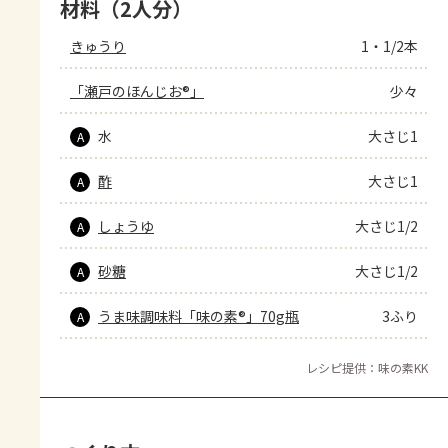
材料（2人分）
きゅうり
1・1/2本
「瀬戸のほんじお®」
少々
水
大さじ1
A
酢
大さじ1
A
しょうゆ
大さじ1/2
A
砂糖
大さじ1/2
A
うま味調味料「味の素®」70g瓶
3ふり
A
レシピ提供：味の素KK