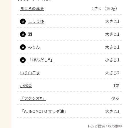
まぐろの赤身
1さく（160g）
しょうゆ
大さじ1
A
酒
大さじ1
A
みりん
大さじ1
A
「ほんだし®」
小さじ1
A
いり白ごま
大さじ2
小松菜
1束
「アジシオ®」
少々
「AJINOMOTO サラダ油」
大さじ1
レシピ提供：味の素KK