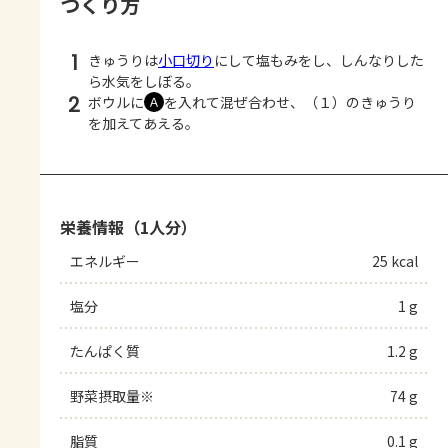
つくり方
1
きゅうりは
小口切り
にして塩もみをし、しんなりした
ら水気をしぼる。
2
ボウルに
を入れて混ぜ合わせ、（１）のきゅうり
Ａ
を加えてあえる。
栄養情報（1人分）
エネルギー
25 kcal
塩分
1 g
たんぱく質
1.2 g
野菜摂取量※
74 g
脂質
0.1 g