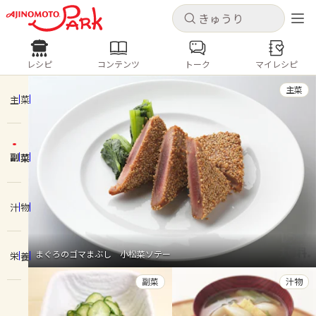
キャンセル
キャンセル
レシピ
コンテンツ
トーク
マイレシピ
レシピ
コンテンツ
ログインするとレシピを保存できます
主菜
ログイン
新規登録
主菜
人気の食材・レシピ
副菜
ホーム
きゅうり
なす
トマト
とうもろこし
ピーマン
みょうが
ゴーヤ
コンテンツ
汁物
レシピ
まぐろのゴマまぶし 小松菜ソテー
栄養
トーク
副菜
汁物