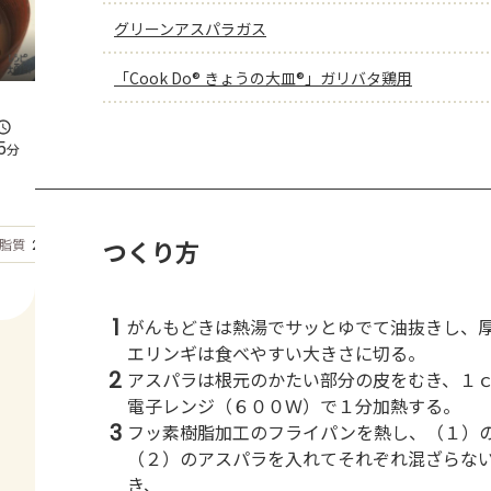
グリーンアスパラガス
「Cook Do® きょうの大皿®」ガリバタ鶏用
5
分
もっと見る
つくり方
脂質
23.1
g
1
がんもどきは熱湯でサッとゆでて油抜きし、
エリンギは食べやすい大きさに切る。
2
アスパラは根元のかたい部分の皮をむき、１
電子レンジ（６００Ｗ）で１分加熱する。
3
フッ素樹脂加工のフライパンを熱し、（１）
（２）のアスパラを入れてそれぞれ混ざらな
き、