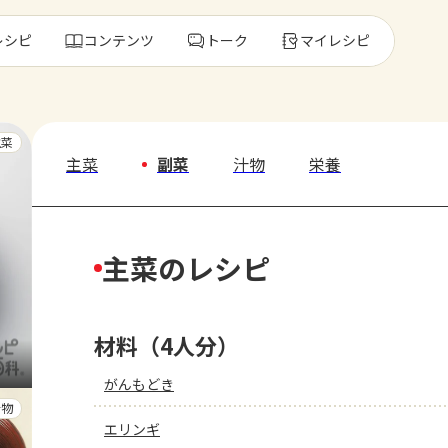
レシピ
コンテンツ
トーク
マイレシピ
レ
主菜
主菜
副菜
汁物
栄養
人気の食材・
主菜のレシピ
きゅうり
ゴーヤ
材料（4人分）
がんもどき
汁物
エリンギ