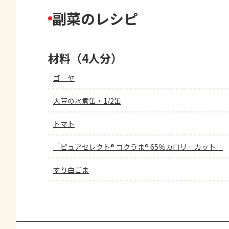
副菜のレシピ
材料（4人分）
ゴーヤ
大豆の水煮缶・1/2缶
トマト
「ピュアセレクト® コクうま® 65％カロリーカット」
すり白ごま