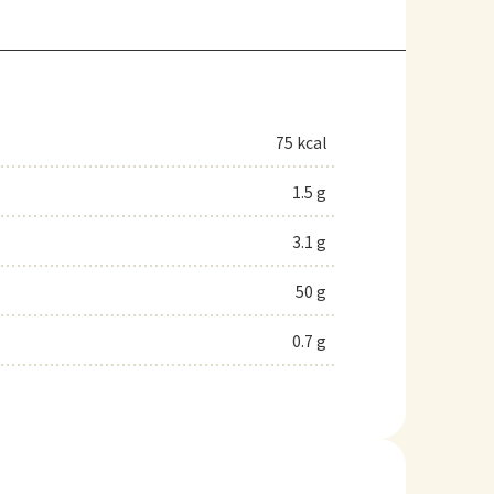
75 kcal
1.5 g
3.1 g
50 g
0.7 g