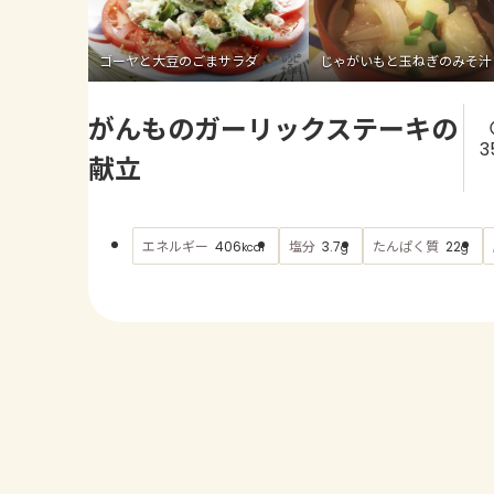
ゴーヤと大豆のごまサラダ
じゃがいもと玉ねぎのみそ汁
がんものガーリックステーキの
3
献立
エネルギー
塩分
たんぱく質
406
3.7
22
kcal
g
g