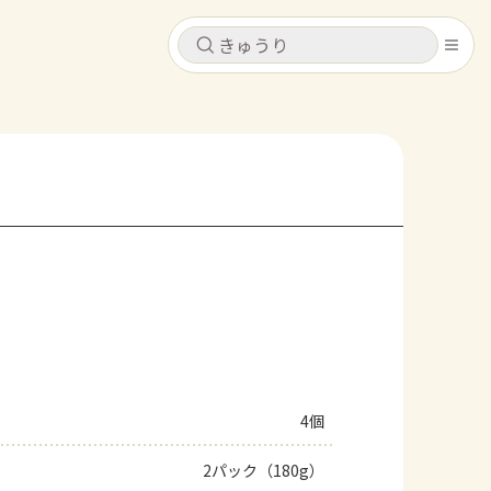
キャンセル
キャンセル
シピ
コンテンツ
ログインするとレシピを保存できます
ログイン
新規登録
レシピ
ホーム
なす
トマト
とうもろこし
ピーマン
みょうが
コンテンツ
レシピ
4個
トーク
2パック（180g）