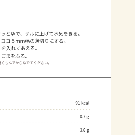
サッとゆで、ザルに上げて水気をきる。
てヨコ５ｍｍ幅の薄切りにする。
」を入れてあえる。
、ごまをふる。
軽くもんでからゆでてください。
91 kcal
0.7 g
3.8 g