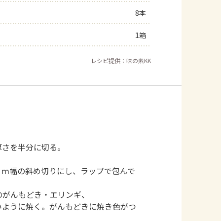
8本
よくあるお問い合わせ
1箱
お買い物
レシピ提供：味の素KK
AJINOMOTO PARK とは
厚さを半分に切る。
ｃｍ幅の斜め切りにし、ラップで包んで
のがんもどき・エリンギ、
いように焼く。がんもどきに焼き色がつ