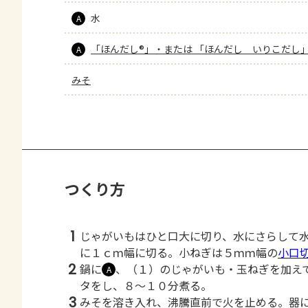
水
A
「ほんだし®」・または 「ほんだし　いりこだし
A
みそ
つくり方
1
じゃがいもはひと口大に切り、水にさらして
に１ｃｍ幅に切る。小ねぎは５ｍｍ幅の
小口
2
鍋に
、（１）のじゃがいも・玉ねぎを加え
A
タをし、８～１０分煮る。
3
みそを溶き入れ、沸騰直前で火を止める。器