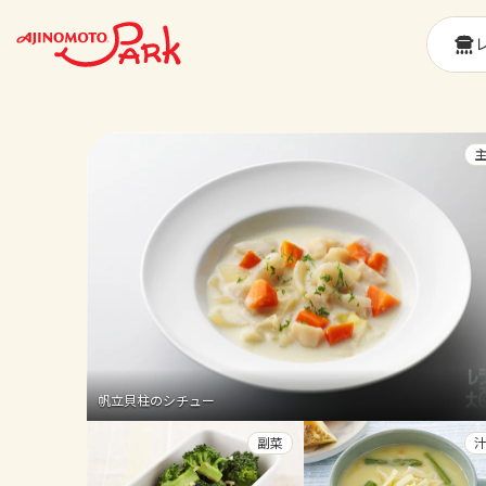
帆立貝柱のシチュー
副菜