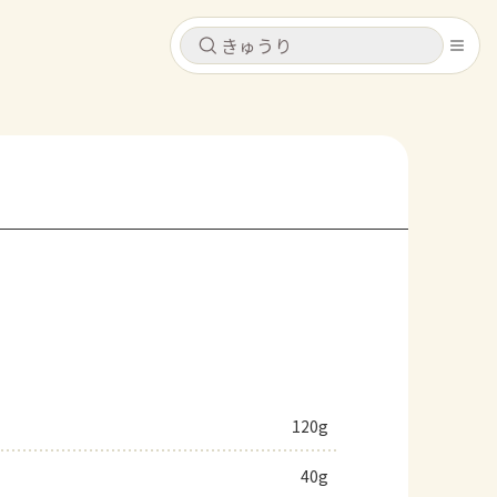
キャンセル
キャンセル
シピ
コンテンツ
ログインするとレシピを保存できます
ログイン
新規登録
レシピ
ホーム
なす
トマト
とうもろこし
ピーマン
みょうが
コンテンツ
レシピ
120g
トーク
40g