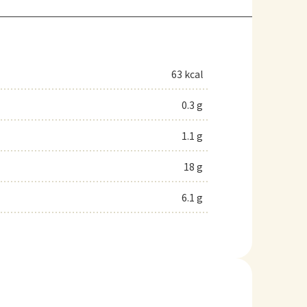
63 kcal
0.3 g
1.1 g
18 g
6.1 g