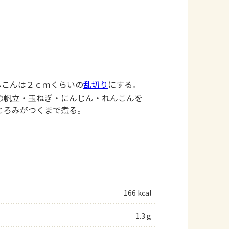
んこんは２ｃｍくらいの
乱切り
にする。
の帆立・玉ねぎ・にんじん・れんこんを
とろみがつくまで煮る。
166 kcal
1.3 g