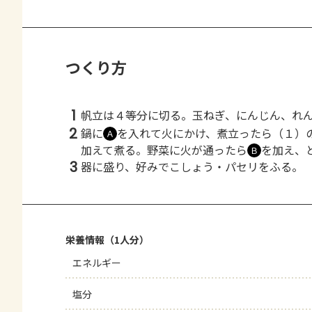
つくり方
1
帆立は４等分に切る。玉ねぎ、にんじん、れ
2
鍋に
を入れて火にかけ、煮立ったら（１）
Ａ
加えて煮る。野菜に火が通ったら
を加え、
Ｂ
3
器に盛り、好みでこしょう・パセリをふる。
栄養情報（1人分）
エネルギー
塩分