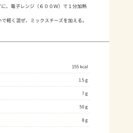
ずに、電子レンジ（６００Ｗ）で１分加熱
いで軽く混ぜ、ミックスチーズを加える。
。
155 kcal
1.5 g
7 g
50 g
8 g