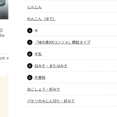
にんじん
リー
れんこん（ゆで）
水
A
5
分
「味の素KKコンソメ」顆粒タイプ
A
牛乳
B
もっと見る
脂質
18.6
g
白みそ・またはみそ
B
片栗粉
B
白こしょう・好みで
パセリのみじん切り・好みで