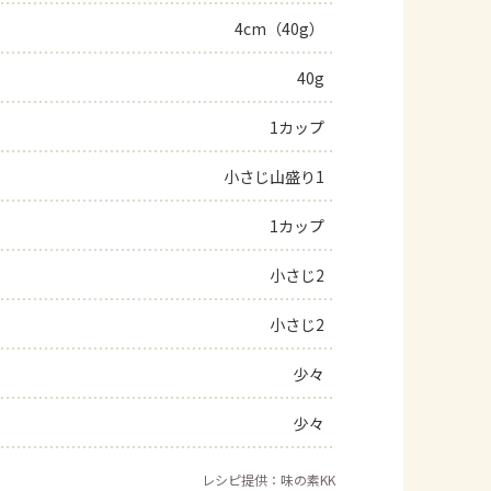
4cm（40g）
よくあるお問い合わせ
40g
お買い物
1カップ
AJINOMOTO PARK とは
小さじ山盛り1
1カップ
小さじ2
小さじ2
少々
少々
レシピ提供：味の素KK