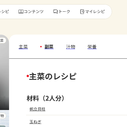
レシピ
コンテンツ
トーク
マイレシピ
レ
主菜
主菜
副菜
汁物
栄養
人気の食材・
主菜のレシピ
きゅうり
ゴーヤ
材料（2人分）
帆立貝柱
汁物
玉ねぎ